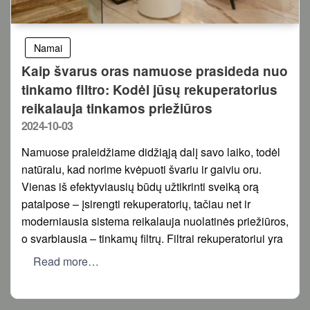
Namai
Kaip švarus oras namuose prasideda nuo
tinkamo filtro: Kodėl jūsų rekuperatorius
reikalauja tinkamos priežiūros
Posted
2024-10-03
on
Namuose praleidžiame didžiąją dalį savo laiko, todėl
natūralu, kad norime kvėpuoti švariu ir gaiviu oru.
Vienas iš efektyviausių būdų užtikrinti sveiką orą
patalpose – įsirengti rekuperatorių, tačiau net ir
moderniausia sistema reikalauja nuolatinės priežiūros,
o svarbiausia – tinkamų filtrų. Filtrai rekuperatoriui yra
Read more…