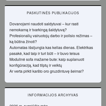
PASKUTINĖS PUBLIKACIJOS
Dovanojami naudoti saldytuvai – kur rasti
nemokamą ir tvarkingą šaldytuvą?
Profesionalių vairuotojų darbo ir poilsio režimas –
ką būtina žinoti?
Automatas išsijungia kas kelias dienas. Elektrikas
pasakė, kad taip ir turi būti – ir buvo teisus
Modulinė sofa mažame bute: kaip suplanuoti
konfigūraciją, kad tilptų ir veiktų
Ar verta pirkti karšto oro gruzdintuvę šeimai?
INFORMACIJOS ARCHYVAS
2026 m. rugpjūčio mėn.