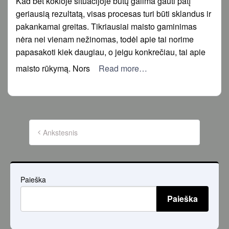
Kad bet kokioje situacijoje būtų galima gauti patį
geriausią rezultatą, visas procesas turi būti sklandus ir
pakankamai greitas. Tikriausiai maisto gaminimas
nėra nei vienam nežinomas, todėl apie tai norime
papasakoti kiek daugiau, o jeigu konkrečiau, tai apie
maisto rūkymą. Nors
Read more…
Įrašų
puslapiavimas
Ankstesnis
Paieška
Paieška