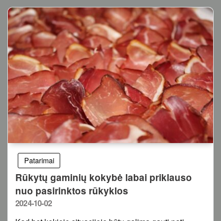
Patarimai
Rūkytų gaminių kokybė labai priklauso
nuo pasirinktos rūkyklos
Posted
2024-10-02
on