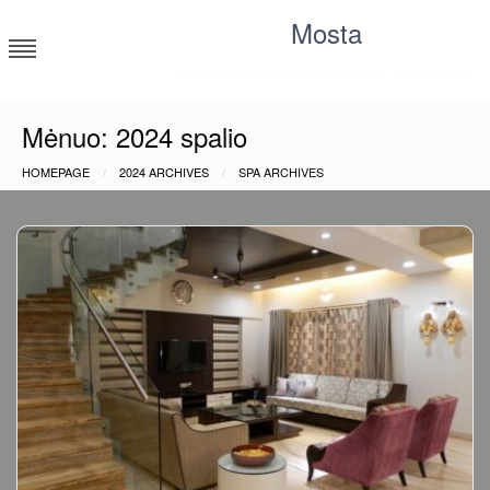
Skip
Mosta
to
content
Moksliniai tyrimai, statistika, straipsniai
Mėnuo:
2024 spalio
HOMEPAGE
2024 ARCHIVES
SPA ARCHIVES