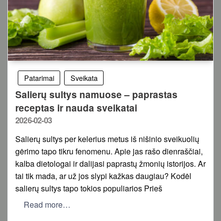
Patarimai
Sveikata
Salierų sultys namuose – paprastas
receptas ir nauda sveikatai
Posted
2026-02-03
on
Salierų sultys per kelerius metus iš nišinio sveikuolių
gėrimo tapo tikru fenomenu. Apie jas rašo dienraščiai,
kalba dietologai ir dalijasi paprastų žmonių istorijos. Ar
tai tik mada, ar už jos slypi kažkas daugiau? Kodėl
salierų sultys tapo tokios populiarios Prieš
Read more…