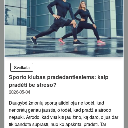
Sveikata
Sporto klubas pradedantiesiems: kaip
pradėti be streso?
Posted
2026-05-04
on
Daugybė žmonių sportą atidėlioja ne todėl, kad
nenorėtų geriau jaustis, o todėl, kad pradžia atrodo
nejauki. Atrodo, kad visi kiti jau žino, ką daro, o jūs dar
tik bandote suprasti, nuo ko apskritai pradėti. Tai