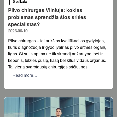
Sveikata
Pilvo chirurgas Vilniuje: kokias
problemas sprendžia šios srities
specialistas?
Posted
2026-06-10
on
Pilvo chirurgas – tai aukštos kvalifikacijos gydytojas,
kuris diagnozuoja ir gydo įvairias pilvo ertmės organų
ligas. Ši sritis apima ne tik skrandį ar žarnyną, bet ir
kepenis, tulžies pūslę, kasą bei kitus vidaus organus.
Tai viena svarbiausių chirurgijos sričių, nes
Read more…