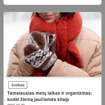
Sveikata
Tamsiausias metų laikas ir organizmas:
kodėl žiemą jaučiamės kitaip
Posted