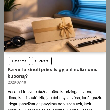
Patarimai
Sveikata
Ką verta žinoti prieš įsigyjant soliariumo
kuponą?
Posted
2026-07-10
on
Vasara Lietuvoje dažnai būna kaprizinga – vieną
dieną kaitri saulė, kitą jau debesys ir vėsa, todėl gražiu
įdegiu pasidžiaugti pavyksta ne visada tiek, kiek
norėtųsi. Būtent dėl to soliariumo kuponai vasarą