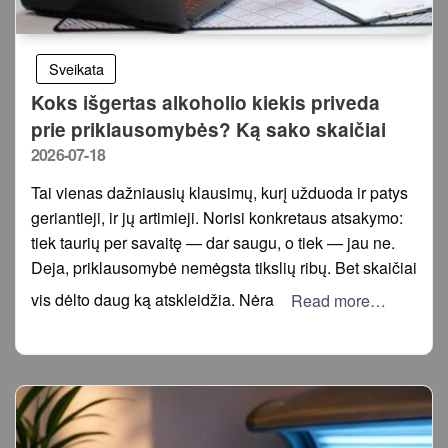
Sveikata
Koks išgertas alkoholio kiekis priveda
prie priklausomybės? Ką sako skaičiai
Posted
2026-07-18
on
Tai vienas dažniausių klausimų, kurį užduoda ir patys
geriantieji, ir jų artimieji. Norisi konkretaus atsakymo:
tiek taurių per savaitę — dar saugu, o tiek — jau ne.
Deja, priklausomybė nemėgsta tikslių ribų. Bet skaičiai
vis dėlto daug ką atskleidžia. Nėra
Read more…