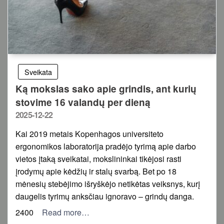
Sveikata
Ką mokslas sako apie grindis, ant kurių
stovime 16 valandų per dieną
Posted
2025-12-22
on
Kai 2019 metais Kopenhagos universiteto
ergonomikos laboratorija pradėjo tyrimą apie darbo
vietos įtaką sveikatai, mokslininkai tikėjosi rasti
įrodymų apie kėdžių ir stalų svarbą. Bet po 18
mėnesių stebėjimo išryškėjo netikėtas veiksnys, kurį
daugelis tyrimų anksčiau ignoravo – grindų danga.
2400
Read more…