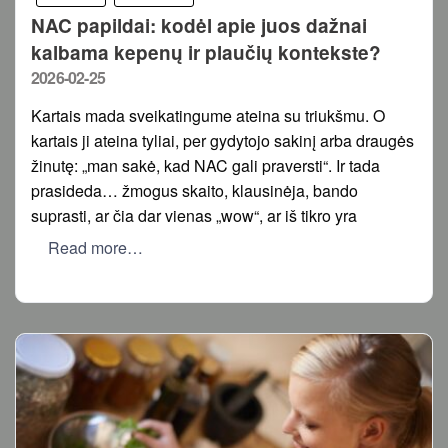
NAC papildai: kodėl apie juos dažnai
kalbama kepenų ir plaučių kontekste?
Posted
2026-02-25
on
Kartais mada sveikatingume ateina su triukšmu. O
kartais ji ateina tyliai, per gydytojo sakinį arba draugės
žinutę: „man sakė, kad NAC gali praversti“. Ir tada
prasideda… žmogus skaito, klausinėja, bando
suprasti, ar čia dar vienas „wow“, ar iš tikro yra
Read more…