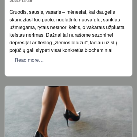
2025-12-29
on
Gruodis, sausis, vasaris – mėnesiai, kai daugelis
skundžiasi tuo pačiu: nuolatiniu nuovargiu, sunkiau
užmiegama, rytais nesinori keltis, o vakarais užplūsta
keistas nerimas. Dažnai tai nurašome sezoninei
depresijai ar tiesiog „žiemos bliuzui”, tačiau už šių
pojūčių gali slypėti visai konkretūs biocheminiai
Read more…