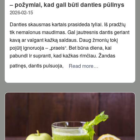
– požymiai, kad gali būti danties pūlinys
Posted
2026-02-15
on
Danties skausmas kartais prasideda tyliai. Iš pradžių
tik nemalonus maudimas. Gal jautresnis dantis geriant
kavą ar valgant kažką saldaus. Daug žmonių tokį
pojūtį ignoruoja – „praeis“. Bet būna diena, kai
pabundi ir supranti, kad kažkas rimčiau. Žandas
patinęs, dantis pulsuoja,
Read more…