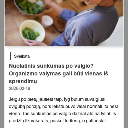
Sveikata
Nuolatinis sunkumas po valgio?
Organizmo valymas gali būti vienas iš
sprendimų
Posted
2026-02-19
on
Jeigu po pietų jautiesi taip, lyg būtum suvalgiusi
dvigubą porciją, nors lėkštė buvo visai normali, tu nesi
viena. Tas sunkumas po valgio dažnai ateina tyliai: iš
pradžių tik vakarais, paskui ir dieną, o galiausiai