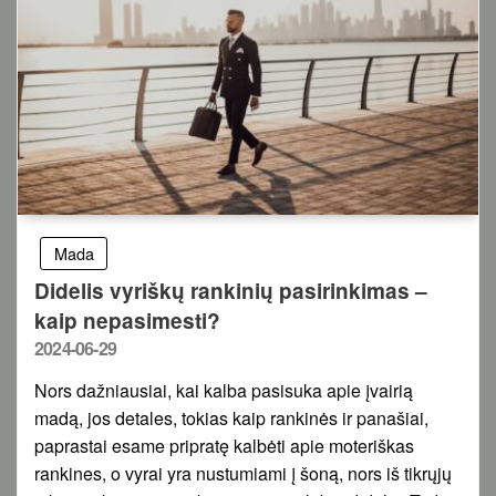
Mada
Didelis vyriškų rankinių pasirinkimas –
kaip nepasimesti?
Posted
2024-06-29
on
Nors dažniausiai, kai kalba pasisuka apie įvairią
madą, jos detales, tokias kaip rankinės ir panašiai,
paprastai esame pripratę kalbėti apie moteriškas
rankines, o vyrai yra nustumiami į šoną, nors iš tikrųjų