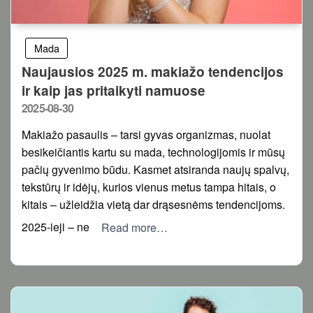
Mada
Naujausios 2025 m. makiažo tendencijos
ir kaip jas pritaikyti namuose
Posted
2025-08-30
on
Makiažo pasaulis – tarsi gyvas organizmas, nuolat
besikeičiantis kartu su mada, technologijomis ir mūsų
pačių gyvenimo būdu. Kasmet atsiranda naujų spalvų,
tekstūrų ir idėjų, kurios vienus metus tampa hitais, o
kitais – užleidžia vietą dar drąsesnėms tendencijoms.
2025-ieji – ne
Read more…