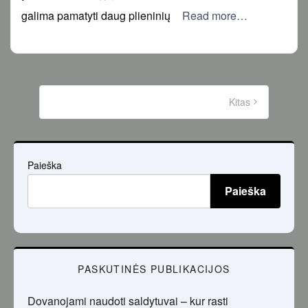
galima pamatyti daug plieninių
Read more…
Įrašų
puslapiavimas
Kitas
Paieška
Paieška
PASKUTINĖS PUBLIKACIJOS
Dovanojami naudoti saldytuvai – kur rasti