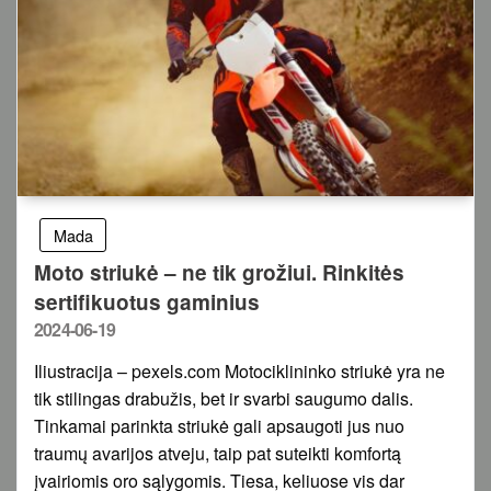
Mada
Moto striukė – ne tik grožiui. Rinkitės
sertifikuotus gaminius
Posted
2024-06-19
on
Iliustracija – pexels.com Motociklininko striukė yra ne
tik stilingas drabužis, bet ir svarbi saugumo dalis.
Tinkamai parinkta striukė gali apsaugoti jus nuo
traumų avarijos atveju, taip pat suteikti komfortą
įvairiomis oro sąlygomis. Tiesa, keliuose vis dar