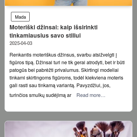
Mada
Moteriški džinsai: kaip išsirinkti
tinkamiausius savo stiliui
Posted
2025-04-03
on
Renkantis moteriškus džinsus, svarbu atsižvelgti į
figūros tipą. Džinsai turi ne tik gerai atrodyti, bet ir būti
patogūs bei pabrėžti privalumus. Skirtingi modeliai
tinkami skirtingoms figūroms, todėl kiekviena moteris
gali rasti sau tinkamą variantą. Pavyzdžiui, jos,
turinčios smulkų sudėjimą ar
Read more…