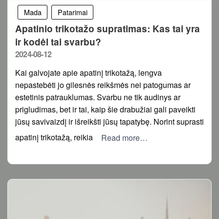
Mada
Patarimai
Apatinio trikotažo supratimas: Kas tai yra
ir kodėl tai svarbu?
Posted
2024-08-12
on
Kai galvojate apie apatinį trikotažą, lengva
nepastebėti jo gilesnės reikšmės nei patogumas ar
estetinis patrauklumas. Svarbu ne tik audinys ar
prigludimas, bet ir tai, kaip šie drabužiai gali paveikti
jūsų savivaizdį ir išreikšti jūsų tapatybę. Norint suprasti
apatinį trikotažą, reikia
Read more…