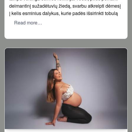
deimantinį sužadėtuvių žiedą, svarbu atkreipti dėmesį
į kelis esminius dalykus, kurie padės išsirinkti tobulą
Read more…