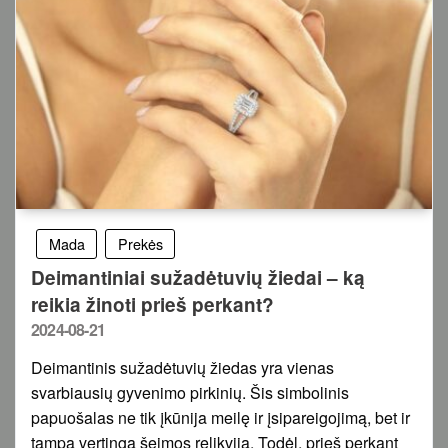
Mada
Prekės
Deimantiniai sužadėtuvių žiedai – ką
reikia žinoti prieš perkant?
Posted
2024-08-21
on
Deimantinis sužadėtuvių žiedas yra vienas
svarbiausių gyvenimo pirkinių. Šis simbolinis
papuošalas ne tik įkūnija meilę ir įsipareigojimą, bet ir
tampa vertinga šeimos relikvija. Todėl, prieš perkant