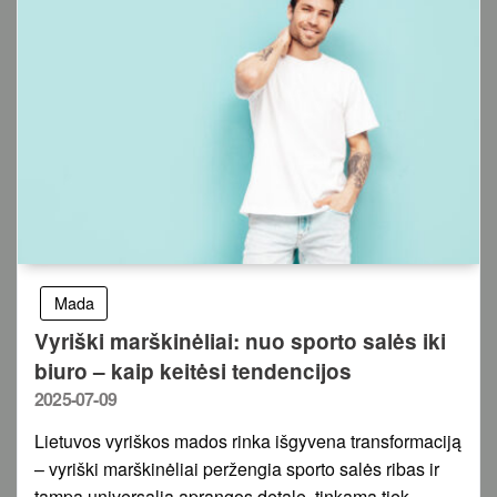
Mada
Vyriški marškinėliai: nuo sporto salės iki
biuro – kaip keitėsi tendencijos
Posted
2025-07-09
on
Lietuvos vyriškos mados rinka išgyvena transformaciją
– vyriški marškinėliai peržengia sporto salės ribas ir
tampa universalia aprangos detale, tinkama tiek