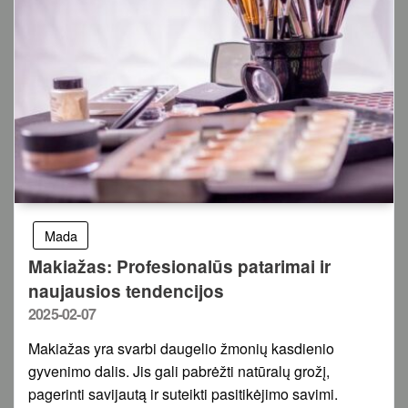
Mada
Makiažas: Profesionalūs patarimai ir
naujausios tendencijos
Posted
2025-02-07
on
Makiažas yra svarbi daugelio žmonių kasdienio
gyvenimo dalis. Jis gali pabrėžti natūralų grožį,
pagerinti savijautą ir suteikti pasitikėjimo savimi.