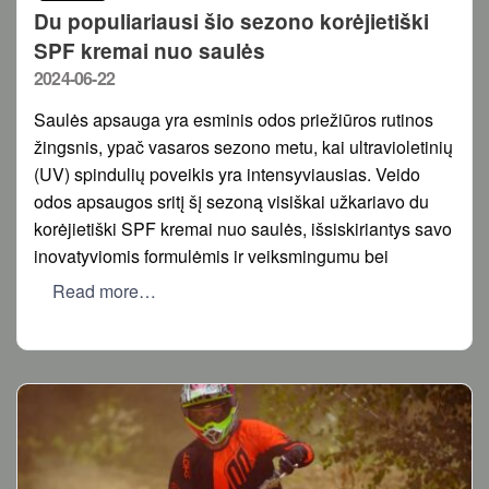
Du populiariausi šio sezono korėjietiški
SPF kremai nuo saulės
Posted
2024-06-22
on
Saulės apsauga yra esminis odos priežiūros rutinos
žingsnis, ypač vasaros sezono metu, kai ultravioletinių
(UV) spindulių poveikis yra intensyviausias. Veido
odos apsaugos sritį šį sezoną visiškai užkariavo du
korėjietiški SPF kremai nuo saulės, išsiskiriantys savo
inovatyviomis formulėmis ir veiksmingumu bei
Read more…