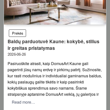
Prekės
Baldų parduotuvė Kaune: kokybė, stilius
ir greitas pristatymas
Posted
2026-06-26
on
Pasiruoškite atrasti, kaip DomusArt Kaune gali
pagerinti jūsų namų erdvę ir pirkimų patirtį. Sužinosite,
kur rasti modulinius ir individualiai gaminamus baldus,
kokių paslaugų galite tikėtis ir kaip pasirinkti
kokybiškus sprendimus savo namams. Šiame
straipsnyje aptarsime DomusArt veiklą, jų galerijos ir
Read more…