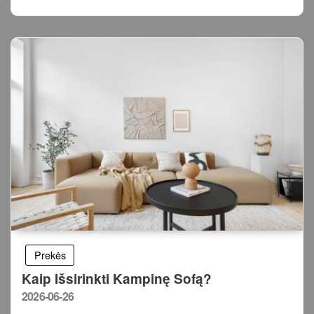
Prekės
Kaip Išsirinkti Kampinę Sofą?
Posted
2026-06-26
on