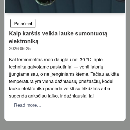
Patarimai
Kaip karštis veikia lauke sumontuotą
elektroniką
Posted
2026-06-25
on
Kai termometras rodo daugiau nei 30 °C, apie
techniką galvojame paskutiniai — ventiliatorių
įjungiame sau, o ne įrenginiams kieme. Tačiau aukšta
temperatūra yra viena dažniausių priežasčių, kodėl
lauko elektronika pradeda veikti su trikdžiais arba
sugenda anksčiau laiko. Ir dažniausiai tai
Read more…