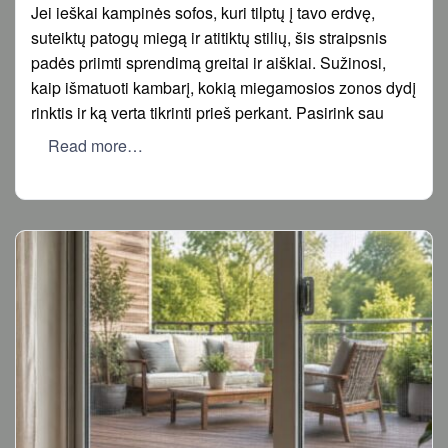
Jei ieškai kampinės sofos, kuri tilptų į tavo erdvę,
suteiktų patogų miegą ir atitiktų stilių, šis straipsnis
padės priimti sprendimą greitai ir aiškiai. Sužinosi,
kaip išmatuoti kambarį, kokią miegamosios zonos dydį
rinktis ir ką verta tikrinti prieš perkant. Pasirink sau
Read more…