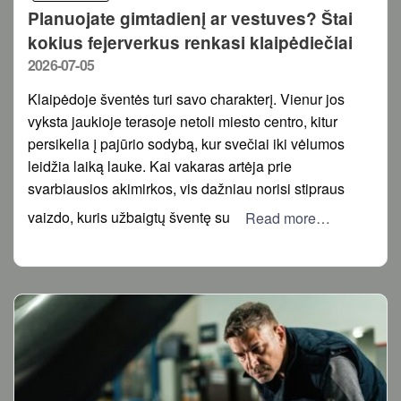
Planuojate gimtadienį ar vestuves? Štai
kokius fejerverkus renkasi klaipėdiečiai
Posted
2026-07-05
on
Klaipėdoje šventės turi savo charakterį. Vienur jos
vyksta jaukioje terasoje netoli miesto centro, kitur
persikelia į pajūrio sodybą, kur svečiai iki vėlumos
leidžia laiką lauke. Kai vakaras artėja prie
svarbiausios akimirkos, vis dažniau norisi stipraus
vaizdo, kuris užbaigtų šventę su
Read more…