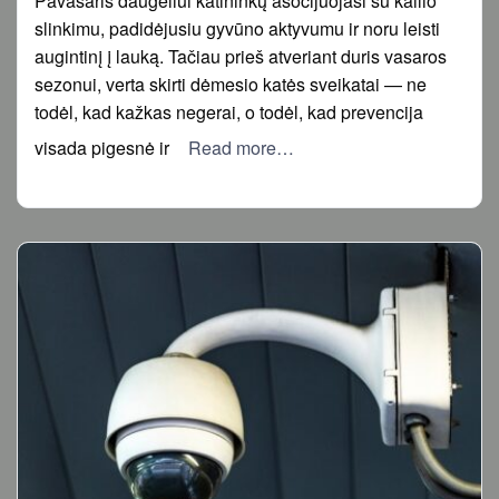
Pavasaris daugeliui katininkų asocijuojasi su kailio
slinkimu, padidėjusiu gyvūno aktyvumu ir noru leisti
augintinį į lauką. Tačiau prieš atveriant duris vasaros
sezonui, verta skirti dėmesio katės sveikatai — ne
todėl, kad kažkas negerai, o todėl, kad prevencija
visada pigesnė ir
Read more…