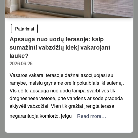
Patarimai
Apsauga nuo uodų terasoje: kaip
sumažinti vabzdžių kiekį vakarojant
lauke?
Posted
2026-06-26
on
Vasaros vakarai terasoje dažnai asocijuojasi su
ramybe, maistu gryname ore ir pokalbiais iki sutemų.
Vis dėlto apsauga nuo uodų tampa svarbi vos tik
drėgnesnėse vietose, prie vandens ar sode pradeda
aktyvėti vabzdžiai. Vien tik gražiai įrengta terasa
negarantuoja komforto, jeigu
Read more…