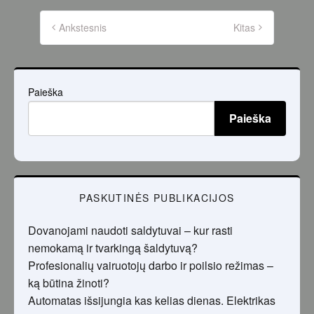
Įrašų
puslapiavimas
Ankstesnis
Kitas
Paieška
Paieška
PASKUTINĖS PUBLIKACIJOS
Dovanojami naudoti saldytuvai – kur rasti
nemokamą ir tvarkingą šaldytuvą?
Profesionalių vairuotojų darbo ir poilsio režimas –
ką būtina žinoti?
Automatas išsijungia kas kelias dienas. Elektrikas