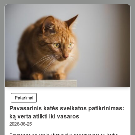
Patarimai
Pavasarinis katės sveikatos patikrinimas:
ką verta atlikti iki vasaros
Posted
2026-06-25
on