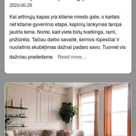
Posted
2026-06-29
on
Kai artimųjų kapas yra kitame miesto gale, o kartais
net kitame gyvenimo etape, kapinių lankymas tampa
jautria tema. Norisi, kad vieta būtų tvarkinga, rami,
prižiūrėta. Tačiau darbo savaitė, šeimos rūpesčiai ir
nuolatinis skubėjimas dažnai padaro savo. Tuomet vis
dažniau pradedama
Read more…