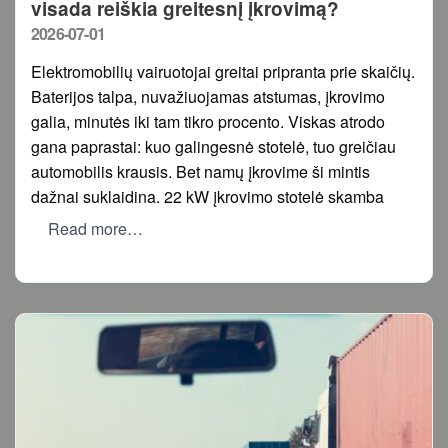
visada reiškia greitesnį įkrovimą?
Posted
2026-07-01
on
Elektromobilių vairuotojai greitai pripranta prie skaičių.
Baterijos talpa, nuvažiuojamas atstumas, įkrovimo
galia, minutės iki tam tikro procento. Viskas atrodo
gana paprastai: kuo galingesnė stotelė, tuo greičiau
automobilis krausis. Bet namų įkrovime ši mintis
dažnai suklaidina. 22 kW įkrovimo stotelė skamba
Read more…