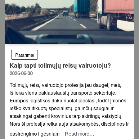
Patarimai
Kaip tapti tolimųjų reisų vairuotoju?
Posted
2026-06-30
on
Tolimųjų reisų vairuotojo profesija jau daugelį metų
išlieka viena paklausiausių transporto sektoriuje.
Europos logistikos rinka nuolat plečiasi, todėl įmonės
ieško kvalifikuotų specialistų, galinčių saugiai ir
atsakingai gabenti krovinius tarp skirtingų valstybių.
Nors ši profesija reikalauja atsakomybės, disciplinos ir
pasirengimo ilgesniam
Read more…