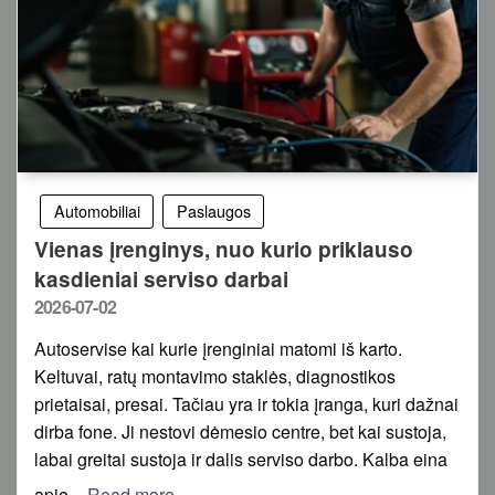
Automobiliai
Paslaugos
Vienas įrenginys, nuo kurio priklauso
kasdieniai serviso darbai
Posted
2026-07-02
on
Autoservise kai kurie įrenginiai matomi iš karto.
Keltuvai, ratų montavimo staklės, diagnostikos
prietaisai, presai. Tačiau yra ir tokia įranga, kuri dažnai
dirba fone. Ji nestovi dėmesio centre, bet kai sustoja,
labai greitai sustoja ir dalis serviso darbo. Kalba eina
apie
Read more…