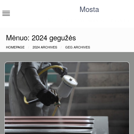
Skip
Mosta
to
content
Moksliniai tyrimai, statistika, straipsniai
Mėnuo:
2024 gegužės
HOMEPAGE
2024 ARCHIVES
GEG ARCHIVES