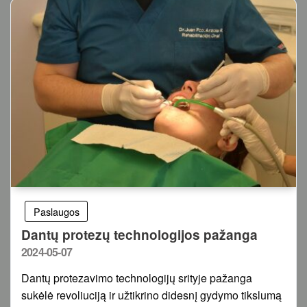
Paslaugos
Dantų protezų technologijos pažanga
Posted
2024-05-07
on
Dantų protezavimo technologijų srityje pažanga
sukėlė revoliuciją ir užtikrino didesnį gydymo tikslumą