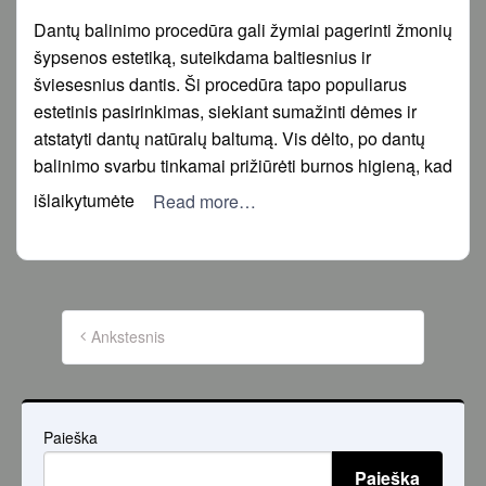
on
Dantų balinimo procedūra gali žymiai pagerinti žmonių
šypsenos estetiką, suteikdama baltiesnius ir
šviesesnius dantis. Ši procedūra tapo populiarus
estetinis pasirinkimas, siekiant sumažinti dėmes ir
atstatyti dantų natūralų baltumą. Vis dėlto, po dantų
balinimo svarbu tinkamai prižiūrėti burnos higieną, kad
išlaikytumėte
Read more…
Įrašų
puslapiavimas
Ankstesnis
Paieška
Paieška