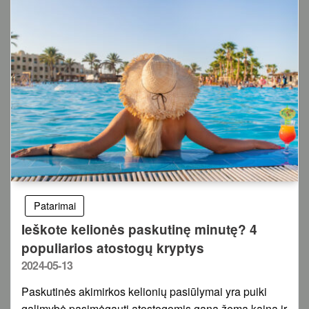
Patarimai
Ieškote kelionės paskutinę minutę? 4
populiarios atostogų kryptys
Posted
2024-05-13
on
Paskutinės akimirkos kelionių pasiūlymai yra puiki
galimybė pasimėgauti atostogomis gana žema kaina ir