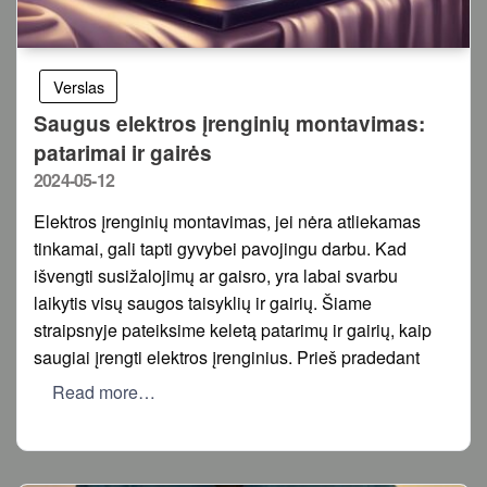
Verslas
Saugus elektros įrenginių montavimas:
patarimai ir gairės
Posted
2024-05-12
on
Elektros įrenginių montavimas, jei nėra atliekamas
tinkamai, gali tapti gyvybei pavojingu darbu. Kad
išvengti susižalojimų ar gaisro, yra labai svarbu
laikytis visų saugos taisyklių ir gairių. Šiame
straipsnyje pateiksime keletą patarimų ir gairių, kaip
saugiai įrengti elektros įrenginius. Prieš pradedant
Read more…