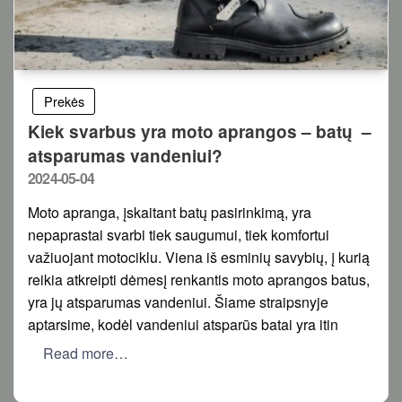
Prekės
Kiek svarbus yra moto aprangos – batų –
atsparumas vandeniui?
Posted
2024-05-04
on
Moto apranga, įskaitant batų pasirinkimą, yra
nepaprastai svarbi tiek saugumui, tiek komfortui
važiuojant motociklu. Viena iš esminių savybių, į kurią
reikia atkreipti dėmesį renkantis moto aprangos batus,
yra jų atsparumas vandeniui. Šiame straipsnyje
aptarsime, kodėl vandeniui atsparūs batai yra itin
Read more…