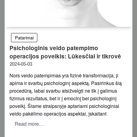
Patarimai
Psichologinis veido patempimo
operacijos poveikis: Lūkesčiai ir tikrovė
Posted
2024-05-03
on
Nors veido patempimas yra fizinė transformacija, ji
apima ir svarbų psichologinį aspektą. Pasirinkus šią
procedūrą, labai svarbu atsižvelgti ne tik į galimus
fizinius rezultatus, bet ir į emocinį bei psichologinį
poveikį. Šiame straipsnyje aptariami psichologiniai
veido pakėlimo operacijos aspektai, įskaitant
Read more…