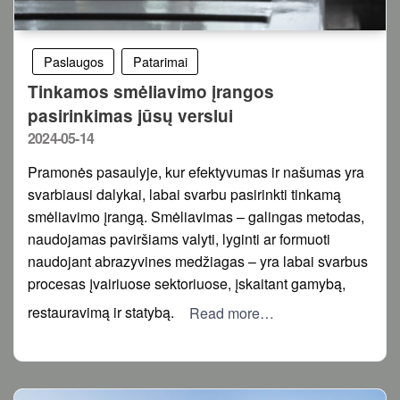
Paslaugos
Patarimai
Tinkamos smėliavimo įrangos
pasirinkimas jūsų verslui
Posted
2024-05-14
on
Pramonės pasaulyje, kur efektyvumas ir našumas yra
svarbiausi dalykai, labai svarbu pasirinkti tinkamą
smėliavimo įrangą. Smėliavimas – galingas metodas,
naudojamas paviršiams valyti, lyginti ar formuoti
naudojant abrazyvines medžiagas – yra labai svarbus
procesas įvairiuose sektoriuose, įskaitant gamybą,
restauravimą ir statybą.
Read more…