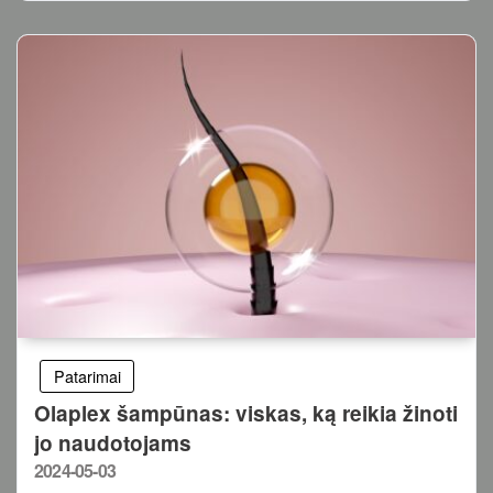
Patarimai
Olaplex šampūnas: viskas, ką reikia žinoti
jo naudotojams
Posted
2024-05-03