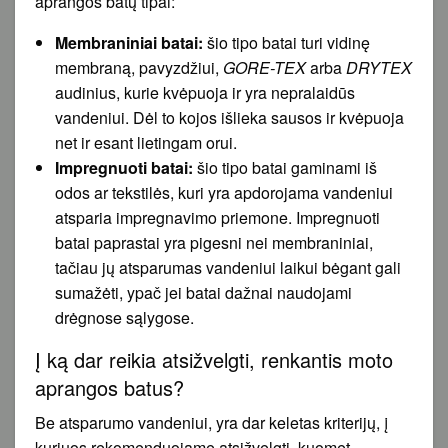
aprangos batų tipai:
Membraniniai batai:
šio tipo batai turi vidinę
membraną, pavyzdžiui,
GORE-TEX
arba
DRYTEX
audinius, kurie kvėpuoja ir yra nepralaidūs
vandeniui. Dėl to kojos išlieka sausos ir kvėpuoja
net ir esant lietingam orui.
Impregnuoti batai:
šio tipo batai gaminami iš
odos ar tekstilės, kuri yra apdorojama vandeniui
atsparia impregnavimo priemone. Impregnuoti
batai paprastai yra pigesni nei membraniniai,
tačiau jų atsparumas vandeniui laikui bėgant gali
sumažėti, ypač jei batai dažnai naudojami
drėgnose sąlygose.
Į ką dar reikia atsižvelgti, renkantis moto
aprangos batus?
Be atsparumo vandeniui, yra dar keletas kriterijų, į
kuriuos rekomenduojame atsižvelgti, kuomet