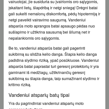
vairuotojai, jie susiduria su įvairiomis oro sąlygomis,
įskaitant lietų, šlapdribą ir netgi sniegą! Drėgni batai
gali sukelti nemalonų diskomfortą, pėdų hipotermiją ir
netgi paveikti vairavimo saugumą. Vandeniui
atsparūs moto aprangos batai apsaugo pėdas nuo
sušlapimo ir užtikrina sausumą bei šilumą net ir
nepalankiomis oro sąlygomis.
Be to, vandeniui atsparūs batai gali pagerinti
sukibimą su slidžia kelio danga. Šlapia kelio danga
padidina slydimo riziką, ypač posūkiuose. Vandeniui
atsparūs batai paprastai turi geresnį protektorių ir yra
gaminami iš medžiagų, užtikrinančių geresnį
sukibimą su šlapia danga, taip sumažinant slydimo ir
kritimo riziką.
Vandeniui atsparių batų tipai
Yra du pagrindiniai vandeniui atsparių moto