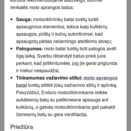
renkatės moto aprangos batus:
Sauga:
motociklininkų batai turėtų turėti
apsauginius elementus, tokius kaip kulkšnių
apsaugos, pirštų ir kulnų sutvirtinimai, kad
apsaugotų pėdas nelaimingo atsitikimo atveju;
Patogumas:
moto batai turėtų būti patogūs avėti
ilgą laiką. Svarbu išbandyti batus prieš juos
perkant, kad įsitikintumėte, jog jie gerai priglunda
ir niekur nespaudžia;
Tinkamumas važiavimo stiliui:
moto aprangos
batai
turėtų atitikti jūsų važiavimo stilių ir aplinką.
Pavyzdžiui, Enduro motociklininkams reikės
aukštesnių batų su patikimesne apsauga ant
kulkšnių, o gatvės motociklininkams gali pakakti
žemesnių batų su gera ventiliacija.
Priežiūra