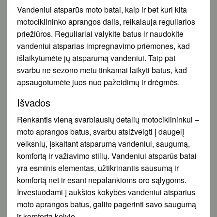
Vandeniui atsparūs moto batai, kaip ir bet kuri kita
motociklininko aprangos dalis, reikalauja reguliarios
priežiūros. Reguliariai valykite batus ir naudokite
vandeniui atsparias impregnavimo priemones, kad
išlaikytumėte jų atsparumą vandeniui. Taip pat
svarbu ne sezono metu tinkamai laikyti batus, kad
apsaugotumėte juos nuo pažeidimų ir drėgmės.
Išvados
Renkantis vieną svarbiausių detalių motociklininkui –
moto aprangos batus, svarbu atsižvelgti į daugelį
veiksnių, įskaitant atsparumą vandeniui, saugumą,
komfortą ir važiavimo stilių. Vandeniui atsparūs batai
yra esminis elementas, užtikrinantis sausumą ir
komfortą net ir esant nepalankioms oro sąlygoms.
Investuodami į aukštos kokybės vandeniui atsparius
moto aprangos batus, galite pagerinti savo saugumą
ir komfortą kelyje.