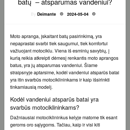
batų – atsparumas vandeniui?
Posted
By
Deimante
2024-05-04
on
Moto apranga, įskaitant batų pasirinkimą, yra
nepaprastai svarbi tiek saugumui, tiek komfortui
važiuojant motociklu. Viena iš esminių savybių, į
kurią reikia atkreipti dėmesį renkantis moto aprangos
batus, yra jų atsparumas vandeniui. Šiame
straipsnyje aptarsime, kodėl vandeniui atsparūs batai
yra itin svarbūs motociklininkams ir kaip išsirinkti
tinkamiausią modelį.
Kodėl vandeniui atsparūs batai yra
svarbūs motociklininkams?
Dažniausiai motociklininkus kelyje matome tik esant
geroms oro sąlygoms. Tačiau, kaip ir visi kiti