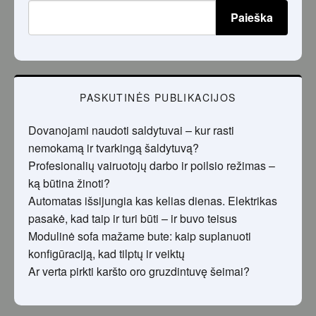
Paieška
PASKUTINĖS PUBLIKACIJOS
Dovanojami naudoti saldytuvai – kur rasti
nemokamą ir tvarkingą šaldytuvą?
Profesionalių vairuotojų darbo ir poilsio režimas –
ką būtina žinoti?
Automatas išsijungia kas kelias dienas. Elektrikas
pasakė, kad taip ir turi būti – ir buvo teisus
Modulinė sofa mažame bute: kaip suplanuoti
konfigūraciją, kad tilptų ir veiktų
Ar verta pirkti karšto oro gruzdintuvę šeimai?