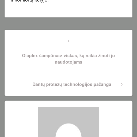
Navigacija
tarp
Previous
Post
įrašų
Olaplex šampūnas: viskas, ką reikia žinoti jo
naudotojams
Next
Dantų protezų technologijos pažanga
Post