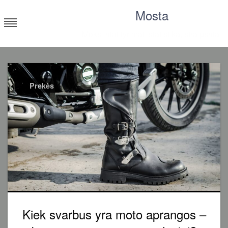
Skip
Mosta
to
content
Moksliniai tyrimai, statistika, straipsniai
Prekės
Kiek svarbus yra moto aprangos –