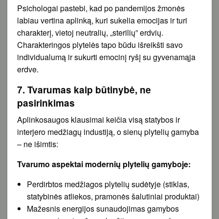
Psichologai pastebi, kad po pandemijos žmonės
labiau vertina aplinką, kuri sukelia emocijas ir turi
charakterį, vietoj neutralių, „sterilių” erdvių.
Charakteringos plytelės tapo būdu išreikšti savo
individualumą ir sukurti emocinį ryšį su gyvenamąja
erdve.
7. Tvarumas kaip būtinybė, ne
pasirinkimas
Aplinkosaugos klausimai keičia visą statybos ir
interjero medžiagų industiją, o sienų plytelių gamyba
– ne išimtis:
Tvarumo aspektai modernių plytelių gamyboje:
Perdirbtos medžiagos plytelių sudėtyje (stiklas,
statybinės atliekos, pramonės šalutiniai produktai)
Mažesnis energijos sunaudojimas gamybos