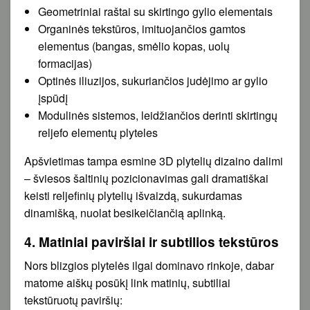
Geometriniai raštai su skirtingo gylio elementais
Organinės tekstūros, imituojančios gamtos
elementus (bangas, smėlio kopas, uolų
formacijas)
Optinės iliuzijos, sukuriančios judėjimo ar gylio
įspūdį
Modulinės sistemos, leidžiančios derinti skirtingų
reljefo elementų plyteles
Apšvietimas tampa esmine 3D plytelių dizaino dalimi
– šviesos šaltinių pozicionavimas gali dramatiškai
keisti reljefinių plytelių išvaizdą, sukurdamas
dinamišką, nuolat besikeičiančią aplinką.
4. Matiniai paviršiai ir subtilios tekstūros
Nors blizgios plytelės ilgai dominavo rinkoje, dabar
matome aiškų posūkį link matinių, subtiliai
tekstūruotų paviršių: