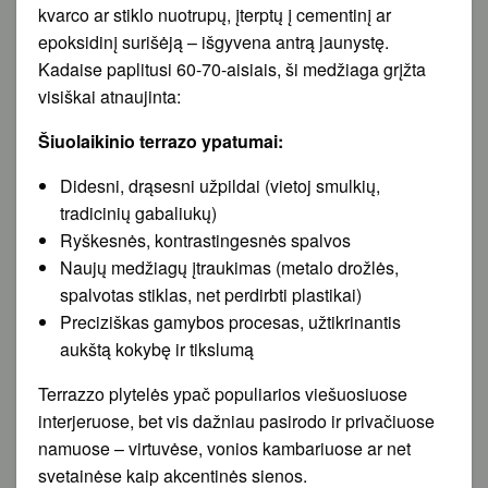
kvarco ar stiklo nuotrupų, įterptų į cementinį ar
epoksidinį surišėją – išgyvena antrą jaunystę.
Kadaise paplitusi 60-70-aisiais, ši medžiaga grįžta
visiškai atnaujinta:
Šiuolaikinio terrazo ypatumai:
Didesni, drąsesni užpildai (vietoj smulkių,
tradicinių gabaliukų)
Ryškesnės, kontrastingesnės spalvos
Naujų medžiagų įtraukimas (metalo drožlės,
spalvotas stiklas, net perdirbti plastikai)
Preciziškas gamybos procesas, užtikrinantis
aukštą kokybę ir tikslumą
Terrazzo plytelės ypač populiarios viešuosiuose
interjeruose, bet vis dažniau pasirodo ir privačiuose
namuose – virtuvėse, vonios kambariuose ar net
svetainėse kaip akcentinės sienos.