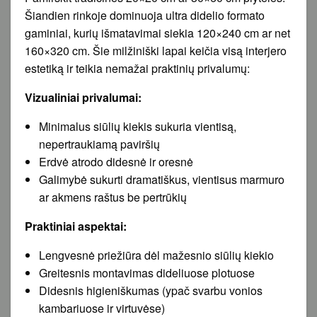
Šiandien rinkoje dominuoja ultra didelio formato
gaminiai, kurių išmatavimai siekia 120×240 cm ar net
160×320 cm. Šie milžiniški lapai keičia visą interjero
estetiką ir teikia nemažai praktinių privalumų:
Vizualiniai privalumai:
Minimalus siūlių kiekis sukuria vientisą,
nepertraukiamą paviršių
Erdvė atrodo didesnė ir oresnė
Galimybė sukurti dramatiškus, vientisus marmuro
ar akmens raštus be pertrūkių
Praktiniai aspektai:
Lengvesnė priežiūra dėl mažesnio siūlių kiekio
Greitesnis montavimas dideliuose plotuose
Didesnis higieniškumas (ypač svarbu vonios
kambariuose ir virtuvėse)