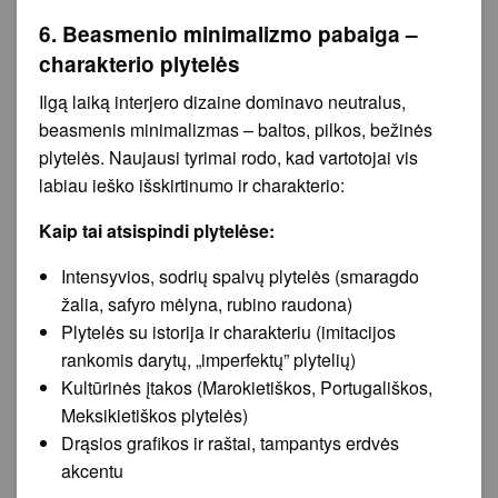
6. Beasmenio minimalizmo pabaiga –
charakterio plytelės
Ilgą laiką interjero dizaine dominavo neutralus,
beasmenis minimalizmas – baltos, pilkos, bežinės
plytelės. Naujausi tyrimai rodo, kad vartotojai vis
labiau ieško išskirtinumo ir charakterio:
Kaip tai atsispindi plytelėse:
Intensyvios, sodrių spalvų plytelės (smaragdo
žalia, safyro mėlyna, rubino raudona)
Plytelės su istorija ir charakteriu (imitacijos
rankomis darytų, „imperfektų” plytelių)
Kultūrinės įtakos (Marokietiškos, Portugališkos,
Meksikietiškos plytelės)
Drąsios grafikos ir raštai, tampantys erdvės
akcentu