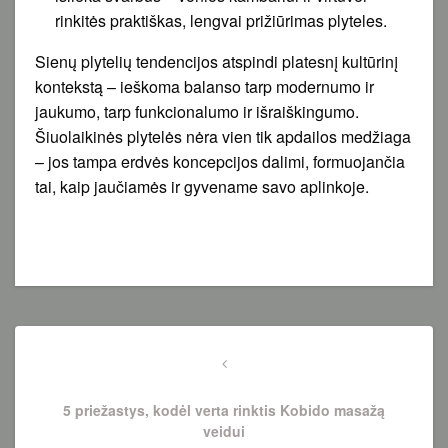
rinkitės praktiškas, lengvai prižiūrimas plyteles.
Sienų plytelių tendencijos atspindi platesnį kultūrinį
kontekstą – ieškoma balanso tarp modernumo ir
jaukumo, tarp funkcionalumo ir išraiškingumo.
Šiuolaikinės plytelės nėra vien tik apdailos medžiaga
– jos tampa erdvės koncepcijos dalimi, formuojančia
tai, kaip jaučiamės ir gyvename savo aplinkoje.
Navigacija
tarp
Previous
Post
įrašų
5 priežastys, kodėl verta rinktis Kobido masažą
veidui