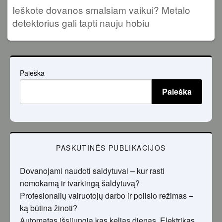
Ieškote dovanos smalsiam vaikui? Metalo
detektorius gali tapti nauju hobiu
Paieška
Paieška
PASKUTINĖS PUBLIKACIJOS
Dovanojami naudoti saldytuvai – kur rasti
nemokamą ir tvarkingą šaldytuvą?
Profesionalių vairuotojų darbo ir poilsio režimas –
ką būtina žinoti?
Automatas išsijungia kas kelias dienas. Elektrikas