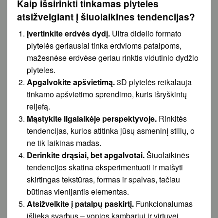
Kaip išsirinkti tinkamas plyteles
atsižvelgiant į šiuolaikines tendencijas?
Įvertinkite erdvės dydį.
Ultra didelio formato
plytelės geriausiai tinka erdvioms patalpoms,
mažesnėse erdvėse geriau rinktis vidutinio dydžio
plyteles.
Apgalvokite apšvietimą.
3D plytelės reikalauja
tinkamo apšvietimo sprendimo, kuris išryškintų
reljefą.
Mąstykite ilgalaikėje perspektyvoje.
Rinkitės
tendencijas, kurios atitinka jūsų asmeninį stilių, o
ne tik laikinas madas.
Derinkite drąsiai, bet apgalvotai.
Šiuolaikinės
tendencijos skatina eksperimentuoti ir maišyti
skirtingas tekstūras, formas ir spalvas, tačiau
būtinas vienijantis elementas.
Atsižvelkite į patalpų paskirtį.
Funkcionalumas
išlieka svarbus – vonios kambariui ir virtuvei