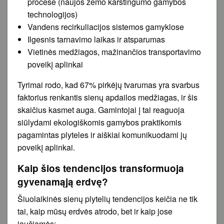
procese (naujos žemo karštingumo gamybos
technologijos)
Vandens recirkuliacijos sistemos gamyklose
Ilgesnis tarnavimo laikas ir atsparumas
Vietinės medžiagos, mažinančios transportavimo
poveikį aplinkai
Tyrimai rodo, kad 67% pirkėjų tvarumas yra svarbus
faktorius renkantis sienų apdailos medžiagas, ir šis
skaičius kasmet auga. Gamintojai į tai reaguoja
siūlydami ekologiškomis gamybos praktikomis
pagamintas plyteles ir aiškiai komunikuodami jų
poveikį aplinkai.
Kaip šios tendencijos transformuoja
gyvenamąją erdvę?
Šiuolaikinės sienų plytelių tendencijos keičia ne tik
tai, kaip mūsų erdvės atrodo, bet ir kaip jose
jaučiamės: