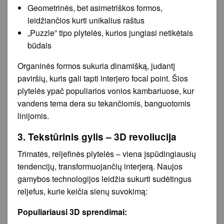
Geometrinės, bet asimetriškos formos,
leidžiančios kurti unikalius raštus
„Puzzle” tipo plytelės, kurios jungiasi netikėtais
būdais
Organinės formos sukuria dinamišką, judantį
paviršių, kuris gali tapti interjero focal point. Šios
plytelės ypač populiarios vonios kambariuose, kur
vandens tema dera su tekančiomis, banguotomis
linijomis.
3. Tekstūrinis gylis – 3D revoliucija
Trimatės, reljefinės plytelės – viena įspūdingiausių
tendencijų, transformuojančių interjerą. Naujos
gamybos technologijos leidžia sukurti sudėtingus
reljefus, kurie keičia sienų suvokimą:
Populiariausi 3D sprendimai: