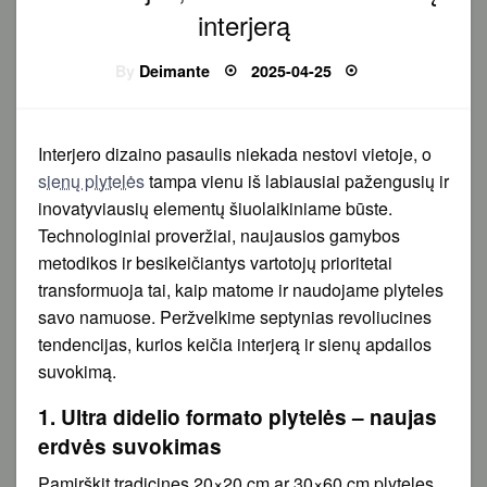
interjerą
Posted
By
Deimante
2025-04-25
on
Interjero dizaino pasaulis niekada nestovi vietoje, o
sienų plytelės
tampa vienu iš labiausiai pažengusių ir
inovatyviausių elementų šiuolaikiniame būste.
Technologiniai proveržiai, naujausios gamybos
metodikos ir besikeičiantys vartotojų prioritetai
transformuoja tai, kaip matome ir naudojame plyteles
savo namuose. Peržvelkime septynias revoliucines
tendencijas, kurios keičia interjerą ir sienų apdailos
suvokimą.
1. Ultra didelio formato plytelės – naujas
erdvės suvokimas
Pamirškit tradicines 20×20 cm ar 30×60 cm plyteles.