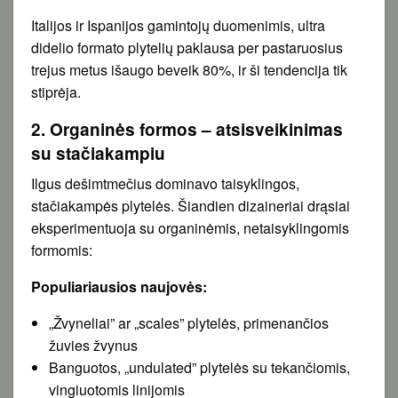
Italijos ir Ispanijos gamintojų duomenimis, ultra
didelio formato plytelių paklausa per pastaruosius
trejus metus išaugo beveik 80%, ir ši tendencija tik
stiprėja.
2. Organinės formos – atsisveikinimas
su stačiakampiu
Ilgus dešimtmečius dominavo taisyklingos,
stačiakampės plytelės. Šiandien dizaineriai drąsiai
eksperimentuoja su organinėmis, netaisyklingomis
formomis:
Populiariausios naujovės:
„Žvyneliai” ar „scales” plytelės, primenančios
žuvies žvynus
Banguotos, „undulated” plytelės su tekančiomis,
vingiuotomis linijomis