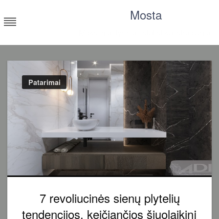
Skip
Mosta
to
content
Moksliniai tyrimai, statistika, straipsniai
Patarimai
7 revoliucinės sienų plytelių
tendencijos, keičiančios šiuolaikinį