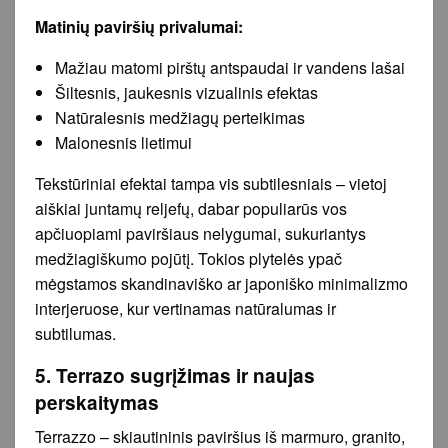
Matinių paviršių privalumai:
Mažiau matomi pirštų antspaudai ir vandens lašai
Šiltesnis, jaukesnis vizualinis efektas
Natūralesnis medžiagų perteikimas
Malonesnis lietimui
Tekstūriniai efektai tampa vis subtilesniais – vietoj
aiškiai juntamų reljefų, dabar populiarūs vos
apčiuopiami paviršiaus nelygumai, sukuriantys
medžiagiškumo pojūtį. Tokios plytelės ypač
mėgstamos skandinaviško ar japoniško minimalizmo
interjeruose, kur vertinamas natūralumas ir
subtilumas.
5. Terrazo sugrįžimas ir naujas
perskaitymas
Terrazzo – skiautininis paviršius iš marmuro, granito,