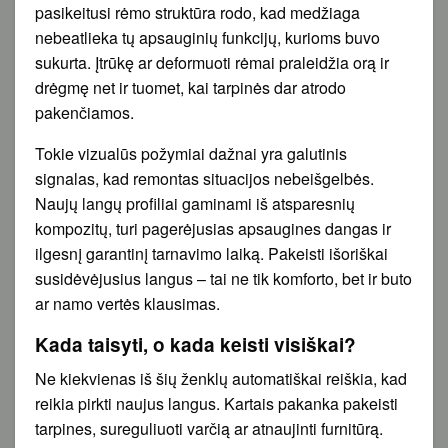
pasikeitusi rėmo struktūra rodo, kad medžiaga
nebeatlieka tų apsauginių funkcijų, kurioms buvo
sukurta. Įtrūkę ar deformuoti rėmai praleidžia orą ir
drėgmę net ir tuomet, kai tarpinės dar atrodo
pakenčiamos.
Tokie vizualūs požymiai dažnai yra galutinis
signalas, kad remontas situacijos nebeišgelbės.
Naujų langų profiliai gaminami iš atsparesnių
kompozitų, turi pagerėjusias apsaugines dangas ir
ilgesnį garantinį tarnavimo laiką. Pakeisti išoriškai
susidėvėjusius langus – tai ne tik komforto, bet ir buto
ar namo vertės klausimas.
Kada taisyti, o kada keisti visiškai?
Ne kiekvienas iš šių ženklų automatiškai reiškia, kad
reikia pirkti naujus langus. Kartais pakanka pakeisti
tarpines, sureguliuoti varčią ar atnaujinti furnitūrą.