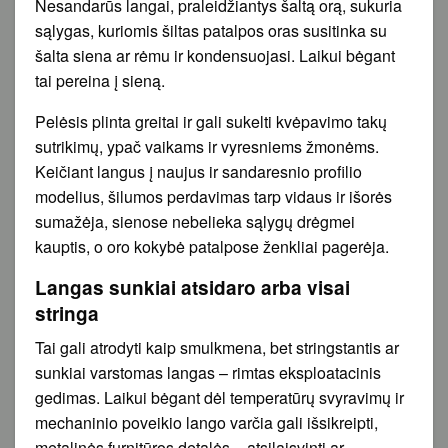
Nesandarūs langai, praleidžiantys šaltą orą, sukuria
sąlygas, kuriomis šiltas patalpos oras susitinka su
šalta siena ar rėmu ir kondensuojasi. Laikui bėgant
tai pereina į sieną.
Pelėsis plinta greitai ir gali sukelti kvėpavimo takų
sutrikimų, ypač vaikams ir vyresniems žmonėms.
Keičiant langus į naujus ir sandaresnio profilio
modelius, šilumos perdavimas tarp vidaus ir išorės
sumažėja, sienose nebelieka sąlygų drėgmei
kauptis, o oro kokybė patalpose ženkliai pagerėja.
Langas sunkiai atsidaro arba visai
stringa
Tai gali atrodyti kaip smulkmena, bet stringstantis ar
sunkiai varstomas langas – rimtas eksploatacinis
gedimas. Laikui bėgant dėl temperatūrų svyravimų ir
mechaninio poveikio lango varčia gali išsikreipti,
metalinės furnitūros detalės – atsilaisvinti ar