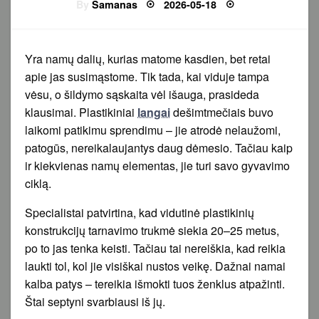
Posted
By
Samanas
2026-05-18
on
Yra namų dalių, kurias matome kasdien, bet retai
apie jas susimąstome. Tik tada, kai viduje tampa
vėsu, o šildymo sąskaita vėl išauga, prasideda
klausimai. Plastikiniai
langai
dešimtmečiais buvo
laikomi patikimu sprendimu – jie atrodė nelaužomi,
patogūs, nereikalaujantys daug dėmesio. Tačiau kaip
ir kiekvienas namų elementas, jie turi savo gyvavimo
ciklą.
Specialistai patvirtina, kad vidutinė plastikinių
konstrukcijų tarnavimo trukmė siekia 20–25 metus,
po to jas tenka keisti. Tačiau tai nereiškia, kad reikia
laukti tol, kol jie visiškai nustos veikę. Dažnai namai
kalba patys – tereikia išmokti tuos ženklus atpažinti.
Štai septyni svarbiausi iš jų.