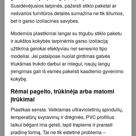
Susidėvėjusios tarpinės, pažeisti stiklo paketai ar
nešvarios furnitūros detalės sumažina ne tik šilumos,
bet ir garso izoliacines savybes.
Modernūs plastikiniai langai su trigubu stiklo paketu
ir aukštos kokybės tarpinėmis garso izoliaciją
užtikrina gerokai efektyviau nei senesnio tipo
modeliai. Jei patalpose nuolat girdimas gatvės
triukšmas trukdo darbui ar miegui, naujų langų
įrengimas gali iš esmės pakeisti kasdienio gyvenimo
kokybę.
Rėmai pagelto, trūkinėja arba matomi
įtrūkimai
Plastikas sensta. Veikiamas ultravioletinių spindulių,
temperatūrų svyravimų ir drėgmės, PVC profilius
laikui bėgant ima gelsti, tapti trapiems ir prarasti
pradinę formą. Tai ne tik estetinė problema –