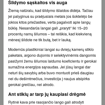
Šildymo sąskaitos vis auga
Žiemą natūralu, kad šildymo išlaidos didėja. Tačiau
jei palyginus su praėjusiais metais jos šoktelėjo be
jokios kitos priežasties, verta pagalvoti apie langų
būklę. Nesandarūs langai gali „praryti” iki 15–20
procentų namų šilumos – tai reiškia, kad kiekvieną
mėnesį šildote ne tik butą, bet ir lauką.
Modernūs plastikiniai langai su dviejų kamerų stiklo
paketais, argono dujomis ir selektyvinėmis dangomis
pasižymi žemu šilumos laidumo koeficientu ir gerokai
sumažina energijos sąnaudas. Jei jūsų langai dar
neturi šių savybių arba buvo montuoti prieš daugiau
nei du dešimtmečius, investicija į naujus atsipirks
gerokai greičiau, nei atrodo.
Ant stiklų ar tarp jų kaupiasi drėgmė
Rytinė kava prie rasojančio lango gali atrodyti