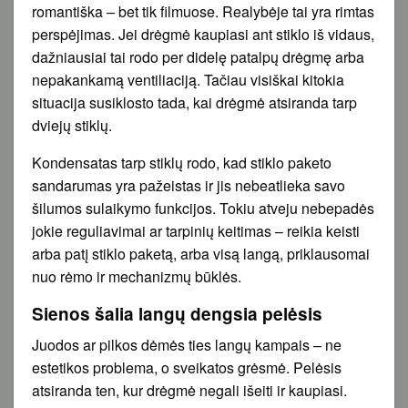
romantiška – bet tik filmuose. Realybėje tai yra rimtas
perspėjimas. Jei drėgmė kaupiasi ant stiklo iš vidaus,
dažniausiai tai rodo per didelę patalpų drėgmę arba
nepakankamą ventiliaciją. Tačiau visiškai kitokia
situacija susiklosto tada, kai drėgmė atsiranda tarp
dviejų stiklų.
Kondensatas tarp stiklų rodo, kad stiklo paketo
sandarumas yra pažeistas ir jis nebeatlieka savo
šilumos sulaikymo funkcijos. Tokiu atveju nebepadės
jokie reguliavimai ar tarpinių keitimas – reikia keisti
arba patį stiklo paketą, arba visą langą, priklausomai
nuo rėmo ir mechanizmų būklės.
Sienos šalia langų dengsia pelėsis
Juodos ar pilkos dėmės ties langų kampais – ne
estetikos problema, o sveikatos grėsmė. Pelėsis
atsiranda ten, kur drėgmė negali išeiti ir kaupiasi.