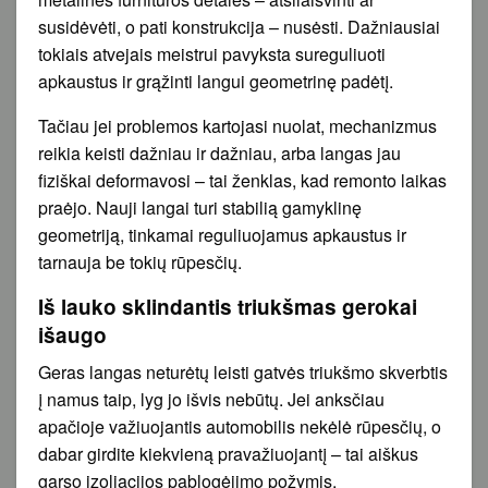
susidėvėti, o pati konstrukcija – nusėsti. Dažniausiai
tokiais atvejais meistrui pavyksta sureguliuoti
apkaustus ir grąžinti langui geometrinę padėtį.
Tačiau jei problemos kartojasi nuolat, mechanizmus
reikia keisti dažniau ir dažniau, arba langas jau
fiziškai deformavosi – tai ženklas, kad remonto laikas
praėjo. Nauji langai turi stabilią gamyklinę
geometriją, tinkamai reguliuojamus apkaustus ir
tarnauja be tokių rūpesčių.
Iš lauko sklindantis triukšmas gerokai
išaugo
Geras langas neturėtų leisti gatvės triukšmo skverbtis
į namus taip, lyg jo išvis nebūtų. Jei anksčiau
apačioje važiuojantis automobilis nekėlė rūpesčių, o
dabar girdite kiekvieną pravažiuojantį – tai aiškus
garso izoliacijos pablogėjimo požymis.