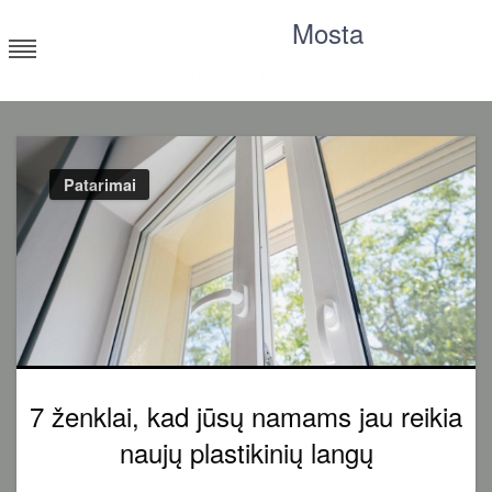
Skip
Mosta
to
content
Moksliniai tyrimai, statistika, straipsniai
Patarimai
7 ženklai, kad jūsų namams jau reikia
naujų plastikinių langų