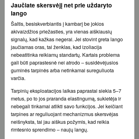
Jaučiate skersvėjį net prie uždaryto
lango
Šaltis, besiskverbiantis į kambarį be jokios
akivaizdžios priežasties, yra vienas aiškiausių
signalų, kad kažkas negerai. Jei stovint greta lango
jaučiamas oras, tai ženklas, kad izoliacija
nebeatitinka reikiamų standartų. Kartais problema
gali būti paprastesnė nei atrodo – susidėvėjusios
guminės tarpinės arba netinkamai sureguliuota
varčia.
Tarpinių eksploatacijos laikas paprastai siekia 5–7
metus, po to jos praranda elastingumą, sukietėja ir
nebegali tinkamai atlikti savo funkcijos. Jei keičiant
tarpines ar reguliuojant mechanizmus skersvėjas
neišnyksta, tai jau aiškus požymis, kad reikia
rimtesnio sprendimo – naujų langų.