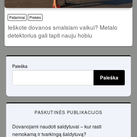
Patarimai
Prekės
Ieškote dovanos smalsiam vaikui? Metalo
detektorius gali tapti nauju hobiu
Paieška
Paieška
PASKUTINĖS PUBLIKACIJOS
Dovanojami naudoti saldytuvai – kur rasti
nemokamą ir tvarkingą šaldytuvą?