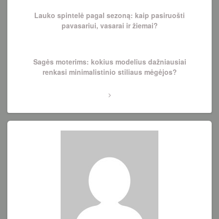
Post
įrašų
Lauko spintelė pagal sezoną: kaip pasiruošti
pavasariui, vasarai ir žiemai?
Next
Sagės moterims: kokius modelius dažniausiai
Post
renkasi minimalistinio stiliaus mėgėjos?