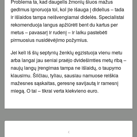
Problema ta, kad daugelis žmonių šiuos mažus
gedimus ignoruoja tol, kol jie išauga į didelius – tada
ir išlaidos tampa neišvengiamai didelės. Specialistai
rekomenduoja langus apžiūrėti bent du kartus per
metus – pavasarį ir rudenį – ir laiku pastebėti
pirmuosius nusidėvėjimo požymius.
Jei keli iš šių septynių ženklų egzistuoja vienu metu
arba langai jau seniai praėjo dvidešimties metų ribą –
naujų langų įrengimas tampa ne išlaidų, o taupymo
klausimu. Šilčiau, tyliau, sausiau namuose reiškia
mažesnes sąskaitas, geresnę savijautą ir ramesnį
miegą. O tai – tikrai verta kiekvieno euro.
Navigacija
tarp
Previous