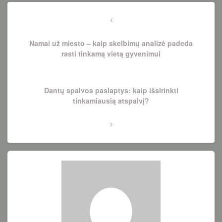
Navigacija
tarp
Previous
Post
įrašų
Namai už miesto – kaip skelbimų analizė padeda
rasti tinkamą vietą gyvenimui
Next
Dantų spalvos paslaptys: kaip išsirinkti
Post
tinkamiausią atspalvį?