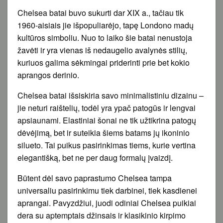
Chelsea batai buvo sukurti dar XIX a., tačiau tik
1960-aisiais jie išpopuliarėjo, tapę Londono madų
kultūros simboliu. Nuo to laiko šie batai nenustoja
žavėti ir yra vienas iš nedaugelio avalynės stilių,
kuriuos galima sėkmingai priderinti prie bet kokio
aprangos derinio.
Chelsea batai išsiskiria savo minimalistiniu dizainu –
jie neturi raištelių, todėl yra ypač patogūs ir lengvai
apsiaunami. Elastiniai šonai ne tik užtikrina patogų
dėvėjimą, bet ir suteikia šiems batams jų ikoninio
silueto. Tai puikus pasirinkimas tiems, kurie vertina
elegantišką, bet ne per daug formalų įvaizdį.
Būtent dėl savo paprastumo Chelsea tampa
universaliu pasirinkimu tiek darbinei, tiek kasdienei
aprangai. Pavyzdžiui, juodi odiniai Chelsea puikiai
dera su aptemptais džinsais ir klasikinio kirpimo