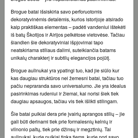
Brogue batai išsiskiria savo perforuotomis
dekoratyvinėmis detalėmis, kurios istorijoje atsirado
kaip praktiškas elementas – padėti vandeniui ištekėti
iš batų Škotijos ir Airijos pelkėtose vietovėse. Tačiau
šiandien šie dekoratyviniai išpjovimai tapo
neatskiriama stiliaus dalimi, suteikiančia batams
unikalų charakterį ir subtilų elegancijos pojūtį.
Brogue aulinukai yra ypatingi tuo, kad jie siūlo kur
kas daugiau struktūros nei žemesni batai, tačiau tuo
pačiu nepraranda savo universalumo. Jie yra idealus
pasirinkimas rudeniui ir žiemai, kai norisi šiek tiek
daugiau apsaugos, tačiau vis tiek išlikti stilingam.
Šie batai puikiai dera prie įvairių aprangos stilių – jie
gali būti derinami tiek prie formalesnių kelnių ir
vilnonio paltų, tiek prie džinsų ir megztinių. Tai
aulinukai, kurie puikiai tinka tiems, kurie nori savo