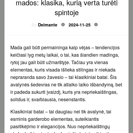
mados: klasika, kurią verta turėti
spintoje
Posted
By
Deimante
2024-11-25
on
Mada gali būti permaininga kaip vėjas – tendencijos
keičiasi lyg metų laikai, o tai, kas šiandien madinga,
rytoj jau gali būti užmarštyje. Tačiau yra vienas
elementas, kuris visada išlieka stilingas ir niekada
nepraranda savo žavesio – tai klasikiniai batai. Šis
avalynės šedevras ne tik atlaiko laiko išbandymą, bet
ir padeda sukurti įvaizdį, kuris yra nepriekaištingas,
solidus ir, svarbiausia, nesenstantis.
Klasikiniai batai – tai daugiau nei tik avalynė, tai
esminis garderobo elementas, suteikiantis
pasitikėjimo ir elegancijos. Nuo nepriekaištingų