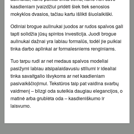
kasdieniam įvaizdžiui pridėti šiek tiek senosios
mokyklos dvasios, tačiau kartu išlikti šiuolaikiški.
Odiniai brogue aulinukai juodos ar rudos spalvos gali
tapti solidžia jūsų spintos investicija. Juodi brogue
aulinukai dažnai yra labiau formalūs, todėl jie puikiai
tinka darbo aplinkai ar formalesniems renginiams.
Tuo tarpu rudi ar net medaus spalvos modeliai
pasižymi labiau atsipalaidavusiu stiliumi ir idealiai
tinka savaitgalio išvykoms ar net kasdieniam
pasivaikščiojimui. Tekstūros taip pat vaidina svarbų
vaidmenį – blizgi oda suteikia daugiau elegancijos, o
matinė arba grublėta oda – kasdieniškumo ir
laisvumo.