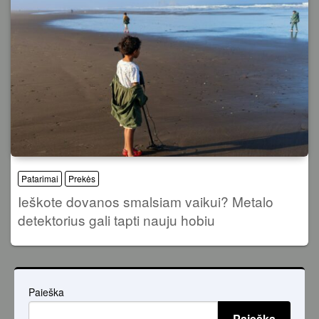
Patarimai
Prekės
Ieškote dovanos smalsiam vaikui? Metalo
detektorius gali tapti nauju hobiu
Paieška
Paieška