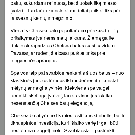
paltu, sukurdami rafinuotą, bet šiuolaikišką miesto
įvaizdį. Tuo tarpu zomšiniai modeliai puikiai tiks prie
laisvesnių kelnių ir megztinio.
Viena iš Chelsea batų populiarumo priežasčių – jų
pritaikymas įvairiems metų laikams. Žiemą galite
rinktis storapadžius Chelsea batus su šiltu vidumi.
Pavasarį ar rudenį šie batai puikiai tinka prie
lengvesnės aprangos.
Spalvos taip pat svarbios renkantis šiuos batus – nuo
klasikinės juodos ir rudos iki modernesnių, tamsiai
mėlynų ar netgi alyvinės. Kiekviena spalva gali
perteikti skirtingą įvaizdį, tačiau visos jos išlaiko
nesenstančią Chelsea batų eleganciją.
Chelsea batai yra ne tik miesto stiliaus simbolis, bet ir
tikra spintos investicija, kuri išlaiko vertę ir gali būti
nešiojama daugelį metų. Svarbiausia – pasirinkti