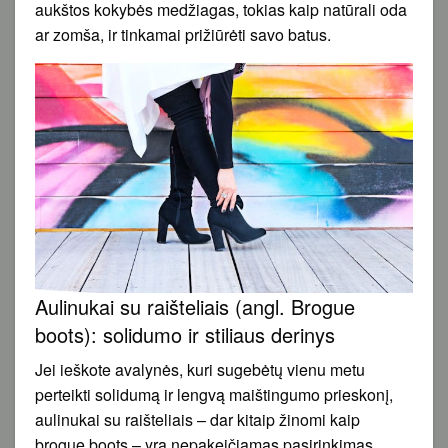
aukštos kokybės medžiagas, tokias kaip natūrali oda
ar zomša, ir tinkamai prižiūrėti savo batus.
Aulinukai su raišteliais (angl. Brogue
boots): solidumo ir stiliaus derinys
Jei ieškote avalynės, kuri sugebėtų vienu metu
perteikti solidumą ir lengvą maištingumo prieskonį,
aulinukai su raišteliais – dar kitaip žinomi kaip
brogue boots – yra nepakeičiamas pasirinkimas.