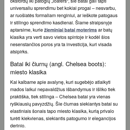
oksfordų iki patogių „loafers“, šie batai gali tapti
universaliu sprendimu bet kokiai progai – nesvarbu,
ar ruošiatės formaliam renginiui, ar ieškote patogaus
ir stilingo sprendimo kasdienai. Šiame straipsnyje
aptarsime, kurie
žieminiai batai moterims
ar batų
klasika yra verti savo vietos spintoje ir kodėl šios
nesenstančios poros yra ta investicija, kuri visada
atsipirks.
Batai iki čiurnų (angl. Chelsea boots):
miesto klasika
Kai kalbame apie avalynę, kuri sugebėjo atlaikyti
mados laikui nepavaldžius išbandymus ir išliko tiek
praktiška, tiek stilinga – Chelsea batai yra vienas
ryškiausių pavyzdžių. Šie čiurnas siekiantys batai su
elastiniais šonais tapo miesto klasika, kurią privalo
turėti kiekvienas, siekiantis patogumo ir elegancijos
derinio.