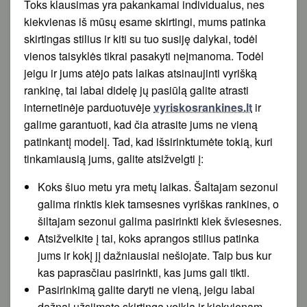
Toks klausimas yra pakankamai individualus, nes
kiekvienas iš mūsų esame skirtingi, mums patinka
skirtingas stilius ir kiti su tuo susiję dalykai, todėl
vienos taisyklės tikrai pasakyti neįmanoma. Todėl
jeigu ir jums atėjo pats laikas atsinaujinti vyrišką
rankinę, tai labai didelę jų pasiūlą galite atrasti
internetinėje parduotuvėje
vyriskosrankines.lt
ir
galime garantuoti, kad čia atrasite jums ne vieną
patinkantį modelį. Tad, kad išsirinktumėte tokią, kuri
tinkamiausią jums, galite atsižvelgti į:
Koks šiuo metu yra metų laikas. Šaltajam sezonui
galima rinktis kiek tamsesnes vyriškas rankines, o
šiltajam sezonui galima pasirinkti kiek šviesesnes.
Atsižvelkite į tai, koks aprangos stilius patinka
jums ir kokį jį dažniausiai nešiojate. Taip bus kur
kas paprasčiau pasirinkti, kas jums gali tikti.
Pasirinkimą galite daryti ne vieną, jeigu labai
dažnai užsiimate skirtinga veikla ir kiekvienam