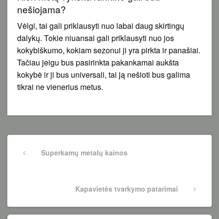
nešiojama?
Vėlgi, tai gali priklausyti nuo labai daug skirtingų
dalykų. Tokie niuansai gali priklausyti nuo jos
kokybiškumo, kokiam sezonui ji yra pirkta ir panašiai.
Tačiau jeigu bus pasirinkta pakankamai aukšta
kokybė ir ji bus universali, tai ją nešioti bus galima
tikrai ne vienerius metus.
Navigacija
tarp
Previous
Superkamų metalų kainos
Post
įrašų
Next
Kapavietės tvarkymo patarimai
Post