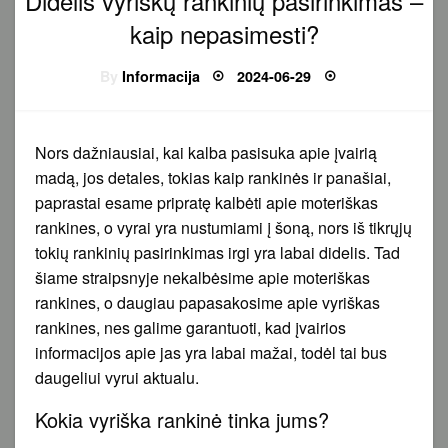
Didelis vyriškų rankinių pasirinkimas –
kaip nepasimesti?
Posted
By
Informacija
2024-06-29
on
Nors dažniausiai, kai kalba pasisuka apie įvairią
madą, jos detales, tokias kaip rankinės ir panašiai,
paprastai esame pripratę kalbėti apie moteriškas
rankines, o vyrai yra nustumiami į šoną, nors iš tikrųjų
tokių rankinių pasirinkimas irgi yra labai didelis. Tad
šiame straipsnyje nekalbėsime apie moteriškas
rankines, o daugiau papasakosime apie vyriškas
rankines, nes galime garantuoti, kad įvairios
informacijos apie jas yra labai mažai, todėl tai bus
daugeliui vyrui aktualu.
Kokia vyriška rankinė tinka jums?