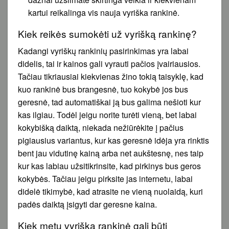
kartui reikalinga vis nauja vyriška rankinė.
Kiek reikės sumokėti už vyrišką rankinę?
Kadangi vyriškų rankinių pasirinkimas yra labai
didelis, tai ir kainos gali vyrauti pačios įvairiausios.
Tačiau tikriausiai kiekvienas žino tokią taisyklę, kad
kuo rankinė bus brangesnė, tuo kokybė jos bus
geresnė, tad automatiškai ją bus galima nešioti kur
kas ilgiau. Todėl jeigu norite turėti vieną, bet labai
kokybišką daiktą, niekada nežiūrėkite į pačius
pigiausius variantus, kur kas geresnė idėja yra rinktis
bent jau vidutinę kainą arba net aukštesnę, nes taip
kur kas labiau užsitikrinsite, kad pirkinys bus geros
kokybės. Tačiau jeigu pirksite jas internetu, labai
didelė tikimybė, kad atrasite ne vieną nuolaidą, kuri
padės daiktą įsigyti dar geresne kaina.
Kiek metų vyriška rankinė gali būti