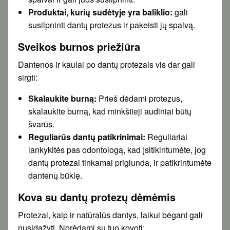
Produktai, kurių sudėtyje yra baliklio:
gali
susilpninti dantų protezus ir pakeisti jų spalvą.
Sveikos burnos priežiūra
Dantenos ir kaulai po dantų protezais vis dar gali
sirgti:
Skalaukite burną:
Prieš dėdami protezus,
skalaukite burną, kad minkštieji audiniai būtų
švarūs.
Reguliarūs dantų patikrinimai:
Reguliariai
lankykitės pas odontologą, kad įsitikintumėte, jog
dantų protezai tinkamai priglunda, ir patikrintumėte
dantenų būklę.
Kova su dantų protezų dėmėmis
Protezai, kaip ir natūralūs dantys, laikui bėgant gali
nusidažyti. Norėdami su tuo kovoti: