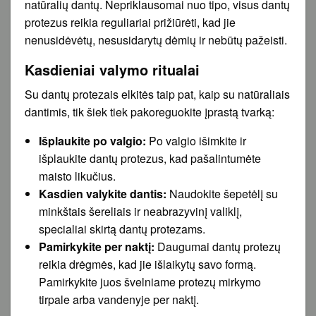
natūralių dantų. Nepriklausomai nuo tipo, visus dantų
protezus reikia reguliariai prižiūrėti, kad jie
nenusidėvėtų, nesusidarytų dėmių ir nebūtų pažeisti.
Kasdieniai valymo ritualai
Su dantų protezais elkitės taip pat, kaip su natūraliais
dantimis, tik šiek tiek pakoreguokite įprastą tvarką:
Išplaukite po valgio:
Po valgio išimkite ir
išplaukite dantų protezus, kad pašalintumėte
maisto likučius.
Kasdien valykite dantis:
Naudokite šepetėlį su
minkštais šereliais ir neabrazyvinį valiklį,
specialiai skirtą dantų protezams.
Pamirkykite per naktį:
Daugumai dantų protezų
reikia drėgmės, kad jie išlaikytų savo formą.
Pamirkykite juos švelniame protezų mirkymo
tirpale arba vandenyje per naktį.