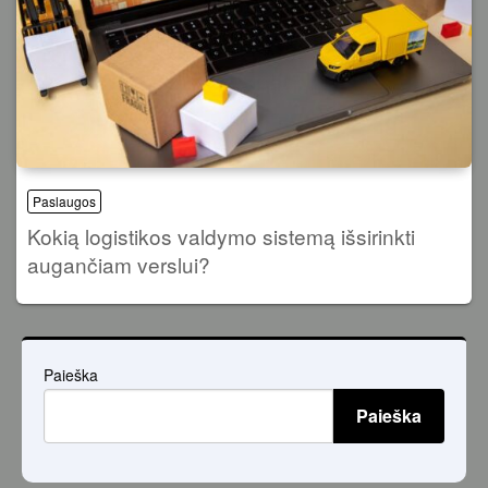
Paslaugos
Kokią logistikos valdymo sistemą išsirinkti
augančiam verslui?
Paieška
Paieška