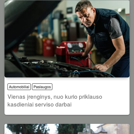
Automobiliai
Paslaugos
Vienas įrenginys, nuo kurio priklauso
kasdieniai serviso darbai