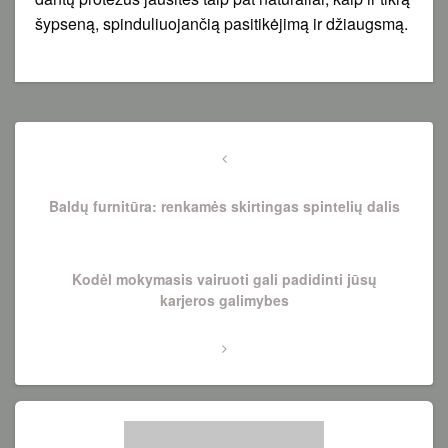
šypseną, spinduliuojančią pasitikėjimą ir džiaugsmą.
Navigacija
tarp
Previous
Post
įrašų
Baldų furnitūra: renkamės skirtingas spintelių dalis
Next
Kodėl mokymasis vairuoti gali padidinti jūsų
Post
karjeros galimybes