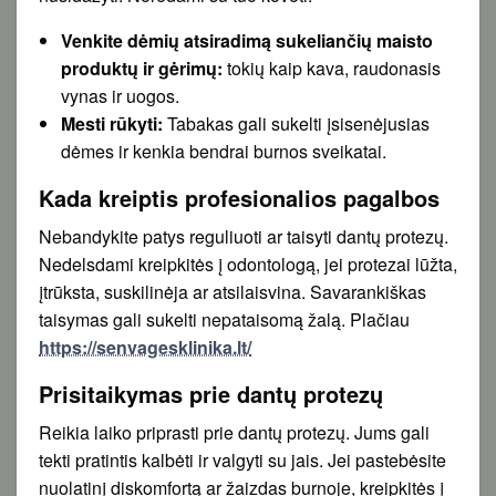
Venkite dėmių atsiradimą sukeliančių maisto
produktų ir gėrimų:
tokių kaip kava, raudonasis
vynas ir uogos.
Mesti rūkyti:
Tabakas gali sukelti įsisenėjusias
dėmes ir kenkia bendrai burnos sveikatai.
Kada kreiptis profesionalios pagalbos
Nebandykite patys reguliuoti ar taisyti dantų protezų.
Nedelsdami kreipkitės į odontologą, jei protezai lūžta,
įtrūksta, suskilinėja ar atsilaisvina. Savarankiškas
taisymas gali sukelti nepataisomą žalą. Plačiau
https://senvagesklinika.lt/
Prisitaikymas prie dantų protezų
Reikia laiko priprasti prie dantų protezų. Jums gali
tekti pratintis kalbėti ir valgyti su jais. Jei pastebėsite
nuolatinį diskomfortą ar žaizdas burnoje, kreipkitės į