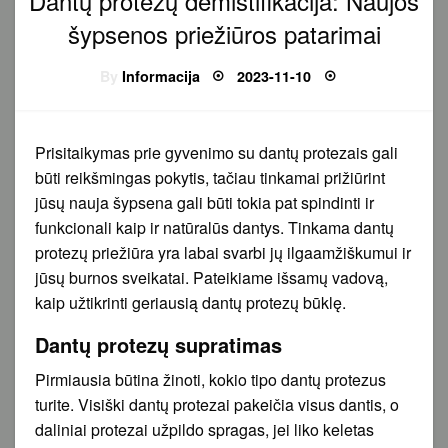
Dantų protezų demistifikacija: Naujos
šypsenos priežiūros patarimai
Posted
By
Informacija
2023-11-10
on
Prisitaikymas prie gyvenimo su dantų protezais gali
būti reikšmingas pokytis, tačiau tinkamai prižiūrint
jūsų nauja šypsena gali būti tokia pat spindinti ir
funkcionali kaip ir natūralūs dantys. Tinkama dantų
protezų priežiūra yra labai svarbi jų ilgaamžiškumui ir
jūsų burnos sveikatai. Pateikiame išsamų vadovą,
kaip užtikrinti geriausią dantų protezų būklę.
Dantų protezų supratimas
Pirmiausia būtina žinoti, kokio tipo dantų protezus
turite. Visiški dantų protezai pakeičia visus dantis, o
daliniai protezai užpildo spragas, jei liko keletas