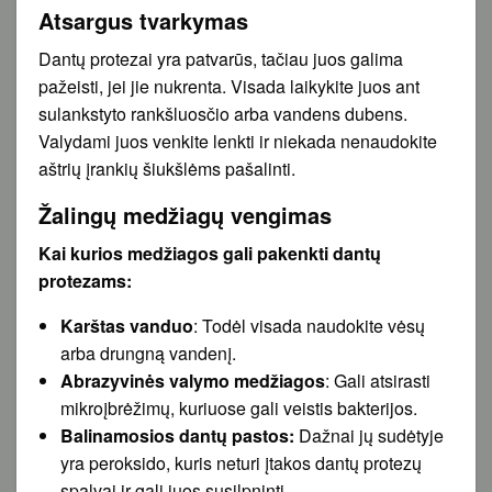
Atsargus tvarkymas
Dantų protezai yra patvarūs, tačiau juos galima
pažeisti, jei jie nukrenta. Visada laikykite juos ant
sulankstyto rankšluosčio arba vandens dubens.
Valydami juos venkite lenkti ir niekada nenaudokite
aštrių įrankių šiukšlėms pašalinti.
Žalingų medžiagų vengimas
Kai kurios medžiagos gali pakenkti dantų
protezams:
Karštas vanduo
: Todėl visada naudokite vėsų
arba drungną vandenį.
Abrazyvinės valymo medžiagos
: Gali atsirasti
mikroįbrėžimų, kuriuose gali veistis bakterijos.
Balinamosios dantų pastos:
Dažnai jų sudėtyje
yra peroksido, kuris neturi įtakos dantų protezų
spalvai ir gali juos susilpninti.