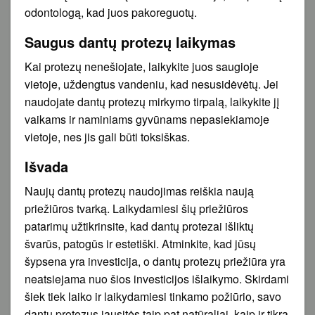
odontologą, kad juos pakoreguotų.
Saugus dantų protezų laikymas
Kai protezų nenešiojate, laikykite juos saugioje
vietoje, uždengtus vandeniu, kad nesusidėvėtų. Jei
naudojate dantų protezų mirkymo tirpalą, laikykite jį
vaikams ir naminiams gyvūnams nepasiekiamoje
vietoje, nes jis gali būti toksiškas.
Išvada
Naujų dantų protezų naudojimas reiškia naują
priežiūros tvarką. Laikydamiesi šių priežiūros
patarimų užtikrinsite, kad dantų protezai išliktų
švarūs, patogūs ir estetiški. Atminkite, kad jūsų
šypsena yra investicija, o dantų protezų priežiūra yra
neatsiejama nuo šios investicijos išlaikymo. Skirdami
šiek tiek laiko ir laikydamiesi tinkamo požiūrio, savo
dantų protezus jausitės taip pat natūraliai, kaip ir tikrą