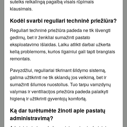
suteiks reikalingą pagalbą visais rūpimais
klausimais.
Kodėl svarbi reguliari techninė priežiūra?
Reguliari techninė priežiūra padeda ne tik išvengti
gedimų, bet ir ženkliai sumažinti pastato
eksploatavimo išlaidas. Laiku atlikti darbai užkerta
kelią problemoms, kurios ilgainiui gali tapti brangiais
remontais.
Pavyzdžiui, reguliariai tikrinant šildymo sistemą,
galima užtikrinti ne tik sklandų jos veikimą, bet ir
sumažinti šilumos nuostolius. Tuo tarpu vamzdynų
valymas ir ventiliacijos priežiūra padeda palaikyti
higieną ir užtikrinti gyventojų komfortą.
Ką dar turėtumėte žinoti apie pastatų
administravimą?