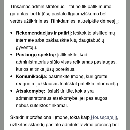
Tinkamas administratorius – tai ne tik patikimumo
garantas, bet ir jūsų pastato ilgaamžiškumo bei
vertės užtikrinimas. Rinkdamiesi atkreipkite dėmesį į:
Rekomendacijas ir patirtį:
ieškokite atsiliepimų
internete arba paklauskite kitų daugiabučių
gyventojų.
Paslaugų spektrą:
įsitikinkite, kad
administratorius siūlo visas reikiamas paslaugas,
kurios atitinka jūsų poreikius.
Komunikaciją:
pasirinkite įmonę, kuri greitai
reaguoja į užklausas ir aiškiai pateikia informaciją.
Atsakomybę:
išsiaiškinkite, kokia yra
administratoriaus atsakomybė, jei paslaugos
nebus suteiktos tinkamai.
Skaidri ir profesionali įmonė, tokia kaip
Housecare.lt
,
užtikrins sklandų pastato administravimo procesą bei