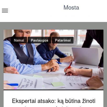
Skip
Mosta
to
content
Moksliniai tyrimai, statistika, straipsniai
Namai
Paslaugos
Patarimai
Ekspertai atsako: ką būtina žinoti