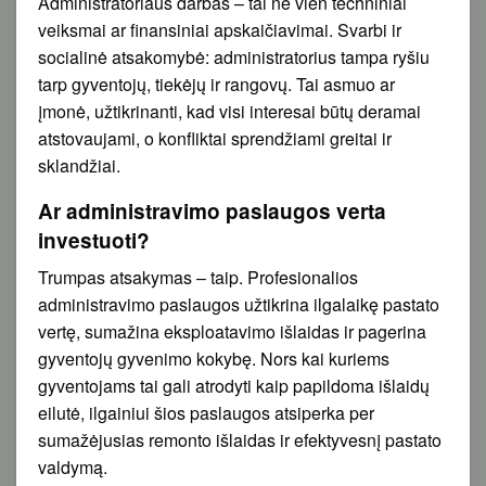
Administratoriaus darbas – tai ne vien techniniai
veiksmai ar finansiniai apskaičiavimai. Svarbi ir
socialinė atsakomybė: administratorius tampa ryšiu
tarp gyventojų, tiekėjų ir rangovų. Tai asmuo ar
įmonė, užtikrinanti, kad visi interesai būtų deramai
atstovaujami, o konfliktai sprendžiami greitai ir
sklandžiai.
Ar administravimo paslaugos verta
investuoti?
Trumpas atsakymas – taip. Profesionalios
administravimo paslaugos užtikrina ilgalaikę pastato
vertę, sumažina eksploatavimo išlaidas ir pagerina
gyventojų gyvenimo kokybę. Nors kai kuriems
gyventojams tai gali atrodyti kaip papildoma išlaidų
eilutė, ilgainiui šios paslaugos atsiperka per
sumažėjusias remonto išlaidas ir efektyvesnį pastato
valdymą.