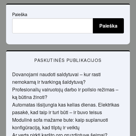
Paieška
Paieška
PASKUTINĖS PUBLIKACIJOS
Dovanojami naudoti saldytuvai – kur rasti
nemokamą ir tvarkingą šaldytuvą?
Profesionalių vairuotojų darbo ir poilsio režimas –
ką būtina žinoti?
Automatas išsijungia kas kelias dienas. Elektrikas
pasakė, kad taip ir turi būti – ir buvo teisus
Modulinė sofa mažame bute: kaip suplanuoti
konfigūraciją, kad tilptų ir veiktų
Ar verta pirkti karšto oro gruzdintuvę šeimai?