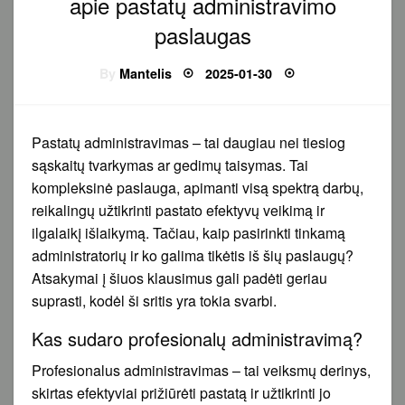
apie pastatų administravimo
paslaugas
Posted
By
Mantelis
2025-01-30
on
Pastatų administravimas – tai daugiau nei tiesiog
sąskaitų tvarkymas ar gedimų taisymas. Tai
kompleksinė paslauga, apimanti visą spektrą darbų,
reikalingų užtikrinti pastato efektyvų veikimą ir
ilgalaikį išlaikymą. Tačiau, kaip pasirinkti tinkamą
administratorių ir ko galima tikėtis iš šių paslaugų?
Atsakymai į šiuos klausimus gali padėti geriau
suprasti, kodėl ši sritis yra tokia svarbi.
Kas sudaro profesionalų administravimą?
Profesionalus administravimas – tai veiksmų derinys,
skirtas efektyviai prižiūrėti pastatą ir užtikrinti jo