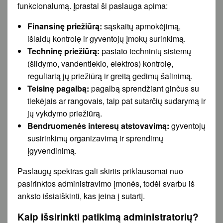
funkcionalumą. Įprastai ši paslauga apima:
Finansinę priežiūrą:
sąskaitų apmokėjimą,
išlaidų kontrolę ir gyventojų įmokų surinkimą.
Techninę priežiūrą:
pastato techninių sistemų
(šildymo, vandentiekio, elektros) kontrolę,
reguliarią jų priežiūrą ir greitą gedimų šalinimą.
Teisinę pagalbą:
pagalbą sprendžiant ginčus su
tiekėjais ar rangovais, taip pat sutarčių sudarymą ir
jų vykdymo priežiūrą.
Bendruomenės interesų atstovavimą:
gyventojų
susirinkimų organizavimą ir sprendimų
įgyvendinimą.
Paslaugų spektras gali skirtis priklausomai nuo
pasirinktos administravimo įmonės, todėl svarbu iš
anksto išsiaiškinti, kas įeina į sutartį.
Kaip išsirinkti patikimą administratorių?