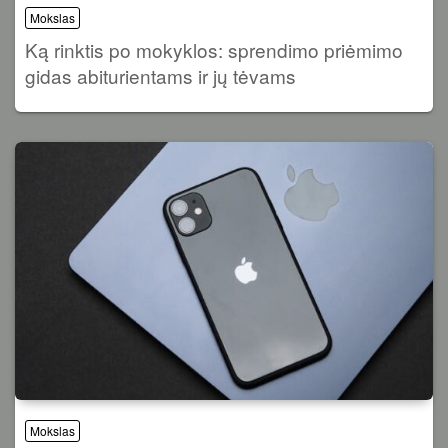
Mokslas
Ką rinktis po mokyklos: sprendimo priėmimo
gidas abiturientams ir jų tėvams
Mokslas