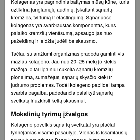
Kolagenas yra pagrindinis baltymas mūsų kūne, kuris
užtikrina jungiamųjų audinių, įskaitant sąnarių
kremzles, tvirtumą ir elastingumą. Sąnariuose
kolagenas yra svarbiausias komponentas, kuris
palaiko kremzlių vientisumą, apsaugo jas nuo
pažeidimų ir leidžia judėti be skausmo.
Tačiau su amžiumi organizmas pradeda gaminti vis
mažiau kolageno. Jau nuo 20–25 metų jo kiekis
mažėja, o tai ilgainiui sukelia sąnarių kremzlių
plonėjimą, sumažėjusį sąnarių skysčio kiekį ir
judrumo problemas. Todėl kolageno papildai tampa
svarbia pagalba, padedančia palaikyti sąnarių
sveikatą ir užkirsti kelią skausmui.
Mokslinių tyrimų įžvalgos
Kolageno poveikis sąnarių sveikatai yra plačiai
tyrinėjamas visame pasaulyje. Vienas iš išsamiausių