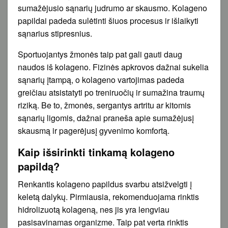
sumažėjusio sąnarių judrumo ar skausmo. Kolageno
papildai padeda sulėtinti šiuos procesus ir išlaikyti
sąnarius stipresnius.
Sportuojantys žmonės taip pat gali gauti daug
naudos iš kolageno. Fizinės apkrovos dažnai sukelia
sąnarių įtampą, o kolageno vartojimas padeda
greičiau atsistatyti po treniruočių ir sumažina traumų
riziką. Be to, žmonės, sergantys artritu ar kitomis
sąnarių ligomis, dažnai praneša apie sumažėjusį
skausmą ir pagerėjusį gyvenimo komfortą.
Kaip išsirinkti tinkamą kolageno
papildą?
Renkantis kolageno papildus svarbu atsižvelgti į
keletą dalykų. Pirmiausia, rekomenduojama rinktis
hidrolizuotą kolageną, nes jis yra lengviau
pasisavinamas organizme. Taip pat verta rinktis