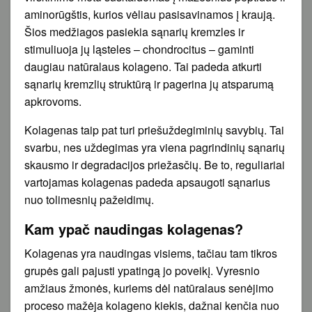
aminorūgštis, kurios vėliau pasisavinamos į kraują.
Šios medžiagos pasiekia sąnarių kremzles ir
stimuliuoja jų ląsteles – chondrocitus – gaminti
daugiau natūralaus kolageno. Tai padeda atkurti
sąnarių kremzlių struktūrą ir pagerina jų atsparumą
apkrovoms.
Kolagenas taip pat turi priešuždegiminių savybių. Tai
svarbu, nes uždegimas yra viena pagrindinių sąnarių
skausmo ir degradacijos priežasčių. Be to, reguliariai
vartojamas kolagenas padeda apsaugoti sąnarius
nuo tolimesnių pažeidimų.
Kam ypač naudingas kolagenas?
Kolagenas yra naudingas visiems, tačiau tam tikros
grupės gali pajusti ypatingą jo poveikį. Vyresnio
amžiaus žmonės, kuriems dėl natūralaus senėjimo
proceso mažėja kolageno kiekis, dažnai kenčia nuo