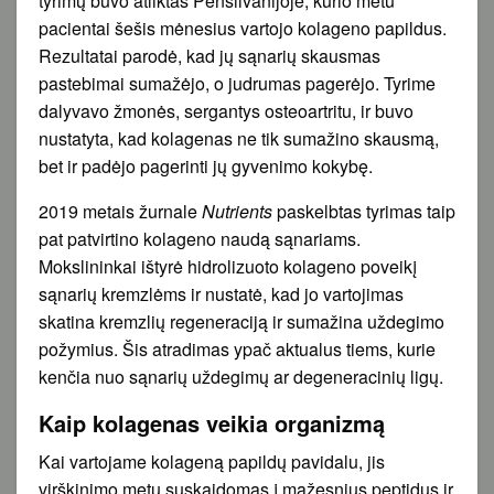
tyrimų buvo atliktas Pensilvanijoje, kurio metu
pacientai šešis mėnesius vartojo kolageno papildus.
Rezultatai parodė, kad jų sąnarių skausmas
pastebimai sumažėjo, o judrumas pagerėjo. Tyrime
dalyvavo žmonės, sergantys osteoartritu, ir buvo
nustatyta, kad kolagenas ne tik sumažino skausmą,
bet ir padėjo pagerinti jų gyvenimo kokybę.
2019 metais žurnale
Nutrients
paskelbtas tyrimas taip
pat patvirtino kolageno naudą sąnariams.
Mokslininkai ištyrė hidrolizuoto kolageno poveikį
sąnarių kremzlėms ir nustatė, kad jo vartojimas
skatina kremzlių regeneraciją ir sumažina uždegimo
požymius. Šis atradimas ypač aktualus tiems, kurie
kenčia nuo sąnarių uždegimų ar degeneracinių ligų.
Kaip kolagenas veikia organizmą
Kai vartojame kolageną papildų pavidalu, jis
virškinimo metu suskaidomas į mažesnius peptidus ir