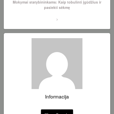
Next
Mokymai statybininkams: Kaip tobulinti įgūdžius ir
Post
pasiekti sėkmę
Informacija