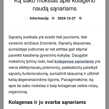
naudą sąnariams
Posted
By
Informacija
2024-12-27
on
Sąnarių sveikata yra svarbi tiek jauniems, tiek
vyresnio amžiaus žmonėms. Sąnarių skausmas,
sumažėjęs judrumas ar net artritas gali stipriai
paveikti kasdienę gyvenimo kokybę. Daugybė
mokslinių tyrimų rodo, kad
kolagenas sąnariams
yra
viena efektyviausių priemonių, padedančių palaikyti
sąnarių funkcionalumą, sumažinti skausmą ir užkirsti
kelią degeneracinėms ligoms. Panagrinėkime, ką
apie tai sako mokslas ir kaip kolagenas veikia mūsų
organizmą.
Kolagenas ir jo svarba sąnariams