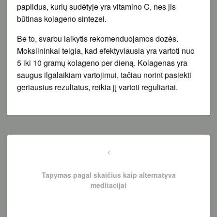
papildus, kurių sudėtyje yra vitamino C, nes jis
būtinas kolageno sintezei.
Be to, svarbu laikytis rekomenduojamos dozės.
Mokslininkai teigia, kad efektyviausia yra vartoti nuo
5 iki 10 gramų kolageno per dieną. Kolagenas yra
saugus ilgalaikiam vartojimui, tačiau norint pasiekti
geriausius rezultatus, reikia jį vartoti reguliariai.
Navigacija
tarp
Previous
Post
įrašų
Tapymas pagal skaičius kaip alternatyva
meditacijai