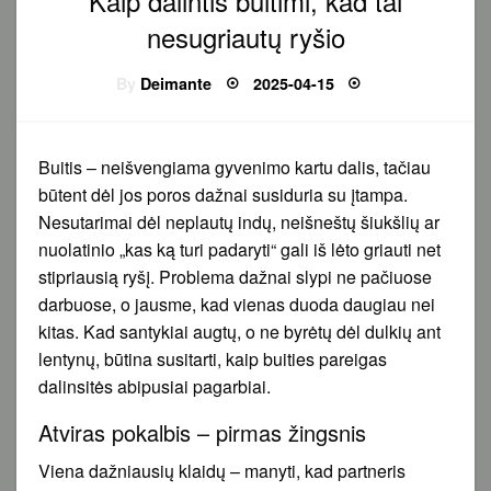
Kaip dalintis buitimi, kad tai
nesugriautų ryšio
Posted
By
Deimante
2025-04-15
on
Buitis – neišvengiama gyvenimo kartu dalis, tačiau
būtent dėl jos poros dažnai susiduria su įtampa.
Nesutarimai dėl neplautų indų, neišneštų šiukšlių ar
nuolatinio „kas ką turi padaryti“ gali iš lėto griauti net
stipriausią ryšį. Problema dažnai slypi ne pačiuose
darbuose, o jausme, kad vienas duoda daugiau nei
kitas. Kad santykiai augtų, o ne byrėtų dėl dulkių ant
lentynų, būtina susitarti, kaip buities pareigas
dalinsitės abipusiai pagarbiai.
Atviras pokalbis – pirmas žingsnis
Viena dažniausių klaidų – manyti, kad partneris