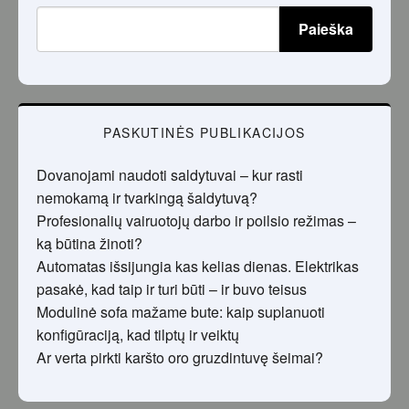
Paieška
PASKUTINĖS PUBLIKACIJOS
Dovanojami naudoti saldytuvai – kur rasti
nemokamą ir tvarkingą šaldytuvą?
Profesionalių vairuotojų darbo ir poilsio režimas –
ką būtina žinoti?
Automatas išsijungia kas kelias dienas. Elektrikas
pasakė, kad taip ir turi būti – ir buvo teisus
Modulinė sofa mažame bute: kaip suplanuoti
konfigūraciją, kad tilptų ir veiktų
Ar verta pirkti karšto oro gruzdintuvę šeimai?