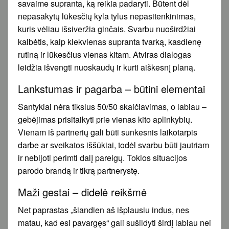
savaime supranta, ką reikia padaryti. Būtent dėl
nepasakytų lūkesčių kyla tylus nepasitenkinimas,
kuris vėliau išsiveržia ginčais. Svarbu nuoširdžiai
kalbėtis, kaip kiekvienas supranta tvarką, kasdienę
rutiną ir lūkesčius vienas kitam. Atviras dialogas
leidžia išvengti nuoskaudų ir kurti aiškesnį planą.
Lankstumas ir pagarba – būtini elementai
Santykiai nėra tikslus 50/50 skaičiavimas, o labiau –
gebėjimas prisitaikyti prie vienas kito aplinkybių.
Vienam iš partnerių gali būti sunkesnis laikotarpis
darbe ar sveikatos iššūkiai, todėl svarbu būti jautriam
ir nebijoti perimti dalį pareigų. Tokios situacijos
parodo brandą ir tikrą partnerystę.
Maži gestai – didelė reikšmė
Net paprastas „šiandien aš išplausiu indus, nes
matau, kad esi pavargęs“ gali sušildyti širdį labiau nei