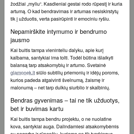
žodžiai „myliu“. Kasdieniai gestai rodo rūpestį ir kuria
artumą. O kad bendravimas ir artumas nesiskirstytų
tik į užduotis, verta pasirūpinti ir emociniu ryšiu.
Nepamirškite intymumo ir bendrumo
jausmo
Kai buitis tampa vieninteliu dalyku, apie kurį
kalbama, santykiai ima tolti. Todėl būtina išlaikyti
balansą tarp atsakomybių ir artumo. Svetainė
glamonek.lt
siūlo subtilių priemonių ir idėjų poroms,
kurios padeda atgaivinti švelnumą, žaismę ir
malonumą – net tarp dulkių siurblio ir skalbinių.
Bendras gyvenimas – tai ne tik užduotys,
bet ir buvimas kartu
Kai buitis tampa bendru projektu, o ne nuolatine
kova, santykiai auga. Dalindamiesi atsakomybėmis
su pagarba ir rūpesčiu, kuriame ne tik tvarkingus