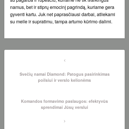
namus, bet ir stiprų emocinį pagrindą, kuriame gera
gyventi kartu. Juk net paprasčiausi darbai, atliekami
su meile ir supratimu, tampa artumo kūrimo dalimi.
Navigacija
tarp
Previous
Post
įrašų
Svečių namai Diamond: Patogus pasirinkimas
poilsiui ir verslo kelionėms
Next
Komandos formavimo paslaugos: efektyvūs
Post
sprendimai Jūsų verslui