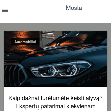
Skip
Mosta
to
content
Moksliniai tyrimai, statistika, straipsniai
Automobiliai
Kaip dažnai turėtumėte keisti alyvą?
Ekspertų patarimai kiekvienam