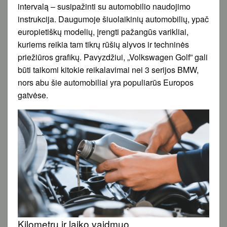
intervalą – susipažinti su automobilio naudojimo
instrukcija. Daugumoje šiuolaikinių automobilių, ypač
europietiškų modelių, įrengti pažangūs varikliai,
kuriems reikia tam tikrų rūšių alyvos ir techninės
priežiūros grafikų. Pavyzdžiui, „Volkswagen Golf” gali
būti taikomi kitokie reikalavimai nei 3 serijos BMW,
nors abu šie automobiliai yra populiarūs Europos
gatvėse.
Kilometrų ir laiko vaidmuo