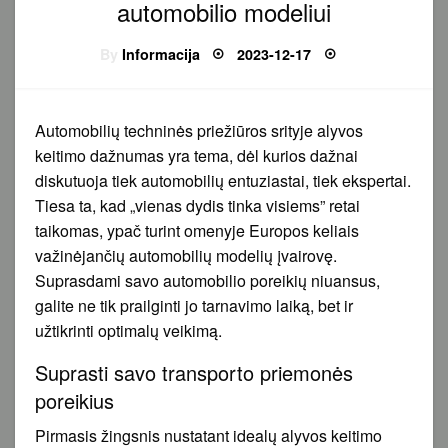
automobilio modeliui
Posted
By
Informacija
2023-12-17
on
Automobilių techninės priežiūros srityje alyvos
keitimo dažnumas yra tema, dėl kurios dažnai
diskutuoja tiek automobilių entuziastai, tiek ekspertai.
Tiesa ta, kad „vienas dydis tinka visiems” retai
taikomas, ypač turint omenyje Europos keliais
važinėjančių automobilių modelių įvairovę.
Suprasdami savo automobilio poreikių niuansus,
galite ne tik prailginti jo tarnavimo laiką, bet ir
užtikrinti optimalų veikimą.
Suprasti savo transporto priemonės
poreikius
Pirmasis žingsnis nustatant idealų alyvos keitimo