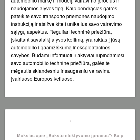
automobilio markę ir modelį, vairavimo įpročius ir
naudojamos alyvos tipą. Kaip bendrąsias gaires
pateikite savo transporto priemonės naudojimo
instrukciją ir atsižvelkite į unikalius savo vairavimo
sąlygų aspektus. Reguliari techninė priežiūra,
įskaitant savalaikį alyvos keitimą, yra raktas į jūsų
automobilio ilgaamžiškumą ir eksploatacines
savybes. Būdami informuoti ir aktyviai rūpindamiesi
savo automobilio technine priežiūra, galėsite
mėgautis sklandesniu ir saugesniu vairavimu
įvairiuose Europos keliuose.
Navigacija
tarp
Previous
Post
įrašų
Mokslas apie „Aukšto efektyvumo įpročius”: Kaip