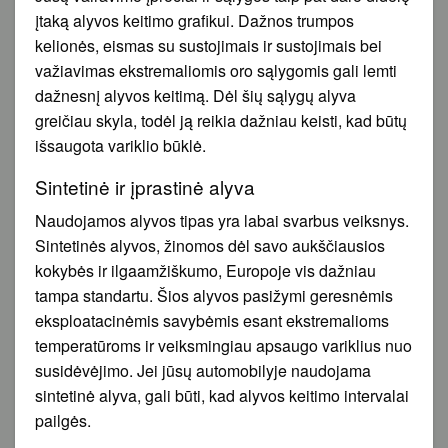
įtaką alyvos keitimo grafikui. Dažnos trumpos
kelionės, eismas su sustojimais ir sustojimais bei
važiavimas ekstremaliomis oro sąlygomis gali lemti
dažnesnį alyvos keitimą. Dėl šių sąlygų alyva
greičiau skyla, todėl ją reikia dažniau keisti, kad būtų
išsaugota variklio būklė.
Sintetinė ir įprastinė alyva
Naudojamos alyvos tipas yra labai svarbus veiksnys.
Sintetinės alyvos, žinomos dėl savo aukščiausios
kokybės ir ilgaamžiškumo, Europoje vis dažniau
tampa standartu. Šios alyvos pasižymi geresnėmis
eksploatacinėmis savybėmis esant ekstremalioms
temperatūroms ir veiksmingiau apsaugo variklius nuo
susidėvėjimo. Jei jūsų automobilyje naudojama
sintetinė alyva, gali būti, kad alyvos keitimo intervalai
pailgės.