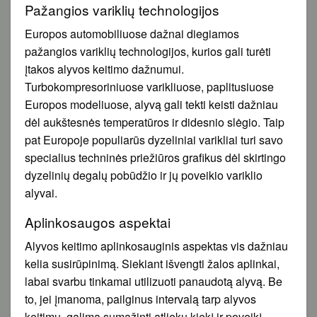
Pažangios variklių technologijos
Europos automobiliuose dažnai diegiamos
pažangios variklių technologijos, kurios gali turėti
įtakos alyvos keitimo dažnumui.
Turbokompresoriniuose varikliuose, paplitusiuose
Europos modeliuose, alyvą gali tekti keisti dažniau
dėl aukštesnės temperatūros ir didesnio slėgio. Taip
pat Europoje populiarūs dyzeliniai varikliai turi savo
specialius techninės priežiūros grafikus dėl skirtingo
dyzelinių degalų pobūdžio ir jų poveikio variklio
alyvai.
Aplinkosaugos aspektai
Alyvos keitimo aplinkosauginis aspektas vis dažniau
kelia susirūpinimą. Siekiant išvengti žalos aplinkai,
labai svarbu tinkamai utilizuoti panaudotą alyvą. Be
to, jei įmanoma, pailginus intervalą tarp alyvos
keitimų, galima sumažinti atliekų kiekį ir poveikį