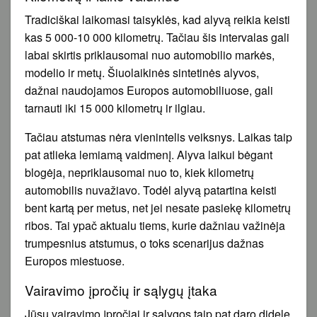
Tradiciškai laikomasi taisyklės, kad alyvą reikia keisti
kas 5 000-10 000 kilometrų. Tačiau šis intervalas gali
labai skirtis priklausomai nuo automobilio markės,
modelio ir metų. Šiuolaikinės sintetinės alyvos,
dažnai naudojamos Europos automobiliuose, gali
tarnauti iki 15 000 kilometrų ir ilgiau.
Tačiau atstumas nėra vienintelis veiksnys. Laikas taip
pat atlieka lemiamą vaidmenį. Alyva laikui bėgant
blogėja, nepriklausomai nuo to, kiek kilometrų
automobilis nuvažiavo. Todėl alyvą patartina keisti
bent kartą per metus, net jei nesate pasiekę kilometrų
ribos. Tai ypač aktualu tiems, kurie dažniau važinėja
trumpesnius atstumus, o toks scenarijus dažnas
Europos miestuose.
Vairavimo įpročių ir sąlygų įtaka
Jūsų vairavimo įpročiai ir sąlygos taip pat daro didelę