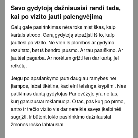
Savo gydytoją dažniausiai randi tada,
kai po vizito jauti palengvėjimą
Galų gale pasirinkimas nėra toks mistiškas, kaip
kartais atrodo. Gerą gydytoją atpažįsti iš to, kaip
jautiesi po vizito. Ne vien iš plombos ar gydymo
rezultato, bet iš bendro jausmo. Ar tau paaiškino. Ar
jautėsi pagarba. Ar norėtum grįžti ten dar kartą, jei
reikėtų.
Jeigu po apsilankymo jauti daugiau ramybės nei
įtampos, labai tikėtina, kad eini teisinga kryptimi. Nes
patikimas dantų gydytojas Panevėžyje yra ne tas,
kurį garsiausiai reklamuoja. O tas, pas kurį po pirmo,
antro ir trečio vizito vis dar nereikia savęs įkalbinėti
sugrįžti. Ir būtent tokio pasirinkimo dažniausiai
žmonės ieško labiausiai.