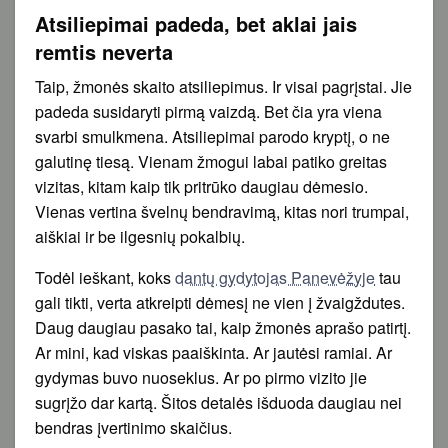
Atsiliepimai padeda, bet aklai jais
remtis neverta
Taip, žmonės skaito atsiliepimus. Ir visai pagrįstai. Jie
padeda susidaryti pirmą vaizdą. Bet čia yra viena
svarbi smulkmena. Atsiliepimai parodo kryptį, o ne
galutinę tiesą. Vienam žmogui labai patiko greitas
vizitas, kitam kaip tik pritrūko daugiau dėmesio.
Vienas vertina švelnų bendravimą, kitas nori trumpai,
aiškiai ir be ilgesnių pokalbių.
Todėl ieškant, koks
dantų gydytojas Panevėžyje
tau
gali tikti, verta atkreipti dėmesį ne vien į žvaigždutes.
Daug daugiau pasako tai, kaip žmonės aprašo patirtį.
Ar mini, kad viskas paaiškinta. Ar jautėsi ramiai. Ar
gydymas buvo nuoseklus. Ar po pirmo vizito jie
sugrįžo dar kartą. Šitos detalės išduoda daugiau nei
bendras įvertinimo skaičius.