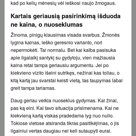
kad po kelių mėnesių vėl ieškosi naujo žmogaus.
Kartais geriausią pasirinkimą išduoda
ne kaina, o nuoseklumas
Žinoma, pinigų klausimas visada svarbus. Žmonės
lygina kainas, ieško geresnio varianto, nori
nepermokėti. Tai normalu. Bet kai kalba pasisuka
apie ilgalaikį santykį su gydytoju, vien mažiausia
kaina retai tampa geriausiu argumentu. Jei po
kiekvieno vizito išeini sutrikęs, nežinai kas toliau, o
kitą kartą jau svarstai keisti vietą, tas taupymas labai
greit tampa tariamas.
Daug geriau veikia nuoseklus gydymas. Kai žinai,
pas ką eini. Kai tavo situacija prisimenama. Kai ne
kiekvieną kartą viskas pradedama lyg nuo nulio.
Tokiose vietose atsiranda tikras pasitikėjimas, o jis
ilgainiui vertas daugiau nei keli sutaupyti eurai.