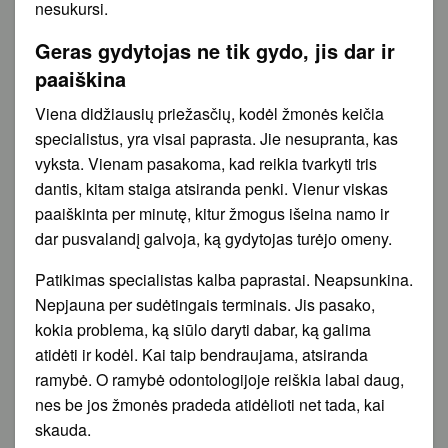
nesukursi.
Geras gydytojas ne tik gydo, jis dar ir
paaiškina
Viena didžiausių priežasčių, kodėl žmonės keičia
specialistus, yra visai paprasta. Jie nesupranta, kas
vyksta. Vienam pasakoma, kad reikia tvarkyti tris
dantis, kitam staiga atsiranda penki. Vienur viskas
paaiškinta per minutę, kitur žmogus išeina namo ir
dar pusvalandį galvoja, ką gydytojas turėjo omeny.
Patikimas specialistas kalba paprastai. Neapsunkina.
Nepjauna per sudėtingais terminais. Jis pasako,
kokia problema, ką siūlo daryti dabar, ką galima
atidėti ir kodėl. Kai taip bendraujama, atsiranda
ramybė. O ramybė odontologijoje reiškia labai daug,
nes be jos žmonės pradeda atidėlioti net tada, kai
skauda.