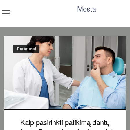
Skip
Mosta
to
content
Moksliniai tyrimai, statistika, straipsniai
Patarimai
Kaip pasirinkti patikimą dantų