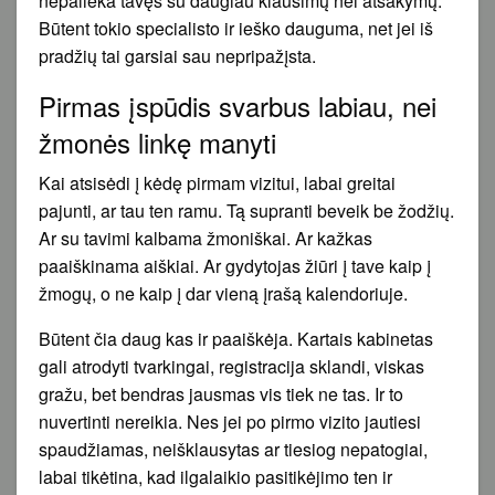
nepalieka tavęs su daugiau klausimų nei atsakymų.
Būtent tokio specialisto ir ieško dauguma, net jei iš
pradžių tai garsiai sau nepripažįsta.
Pirmas įspūdis svarbus labiau, nei
žmonės linkę manyti
Kai atsisėdi į kėdę pirmam vizitui, labai greitai
pajunti, ar tau ten ramu. Tą supranti beveik be žodžių.
Ar su tavimi kalbama žmoniškai. Ar kažkas
paaiškinama aiškiai. Ar gydytojas žiūri į tave kaip į
žmogų, o ne kaip į dar vieną įrašą kalendoriuje.
Būtent čia daug kas ir paaiškėja. Kartais kabinetas
gali atrodyti tvarkingai, registracija sklandi, viskas
gražu, bet bendras jausmas vis tiek ne tas. Ir to
nuvertinti nereikia. Nes jei po pirmo vizito jautiesi
spaudžiamas, neišklausytas ar tiesiog nepatogiai,
labai tikėtina, kad ilgalaikio pasitikėjimo ten ir