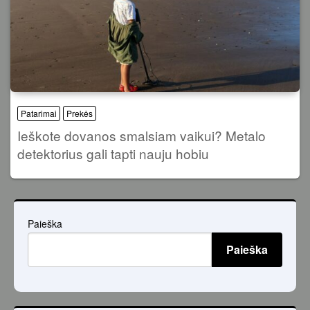
Patarimai
Prekės
Ieškote dovanos smalsiam vaikui? Metalo
detektorius gali tapti nauju hobiu
Paieška
Paieška