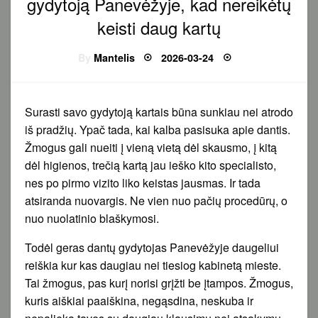
gydytoją Panevėžyje, kad nereikėtų
keisti daug kartų
Posted
By
Mantelis
2026-03-24
on
Surasti savo gydytoją kartais būna sunkiau nei atrodo
iš pradžių. Ypač tada, kai kalba pasisuka apie dantis.
Žmogus gali nueiti į vieną vietą dėl skausmo, į kitą
dėl higienos, trečią kartą jau ieško kito specialisto,
nes po pirmo vizito liko keistas jausmas. Ir tada
atsiranda nuovargis. Ne vien nuo pačių procedūrų, o
nuo nuolatinio blaškymosi.
Todėl geras dantų gydytojas Panevėžyje daugeliui
reiškia kur kas daugiau nei tiesiog kabinetą mieste.
Tai žmogus, pas kurį norisi grįžti be įtampos. Žmogus,
kuris aiškiai paaiškina, negąsdina, neskuba ir