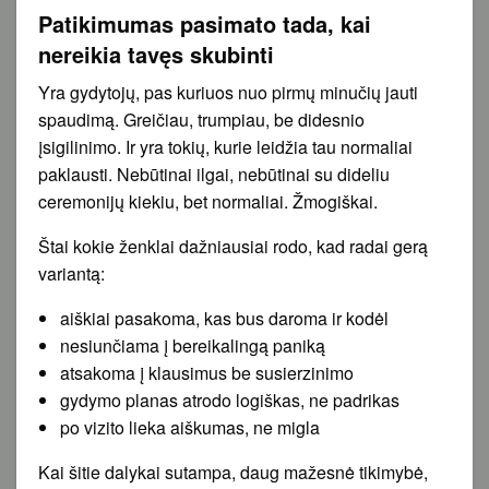
Patikimumas pasimato tada, kai
nereikia tavęs skubinti
Yra gydytojų, pas kuriuos nuo pirmų minučių jauti
spaudimą. Greičiau, trumpiau, be didesnio
įsigilinimo. Ir yra tokių, kurie leidžia tau normaliai
paklausti. Nebūtinai ilgai, nebūtinai su dideliu
ceremonijų kiekiu, bet normaliai. Žmogiškai.
Štai kokie ženklai dažniausiai rodo, kad radai gerą
variantą:
aiškiai pasakoma, kas bus daroma ir kodėl
nesiunčiama į bereikalingą paniką
atsakoma į klausimus be susierzinimo
gydymo planas atrodo logiškas, ne padrikas
po vizito lieka aiškumas, ne migla
Kai šitie dalykai sutampa, daug mažesnė tikimybė,