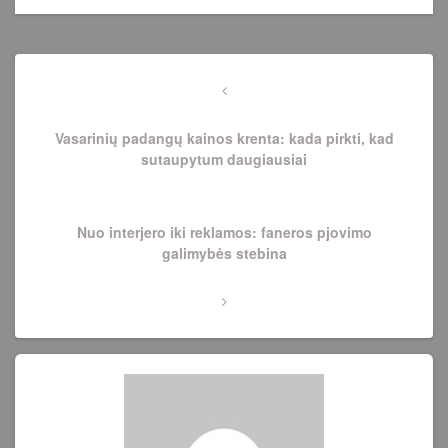
Navigacija
tarp
Previous
Post
įrašų
Vasarinių padangų kainos krenta: kada pirkti, kad
sutaupytum daugiausiai
Next
Nuo interjero iki reklamos: faneros pjovimo
Post
galimybės stebina