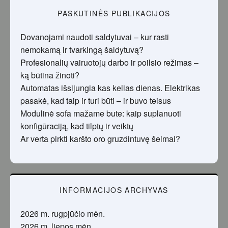
PASKUTINĖS PUBLIKACIJOS
Dovanojami naudoti saldytuvai – kur rasti
nemokamą ir tvarkingą šaldytuvą?
Profesionalių vairuotojų darbo ir poilsio režimas –
ką būtina žinoti?
Automatas išsijungia kas kelias dienas. Elektrikas
pasakė, kad taip ir turi būti – ir buvo teisus
Modulinė sofa mažame bute: kaip suplanuoti
konfigūraciją, kad tilptų ir veiktų
Ar verta pirkti karšto oro gruzdintuvę šeimai?
INFORMACIJOS ARCHYVAS
2026 m. rugpjūčio mėn.
2026 m. liepos mėn.