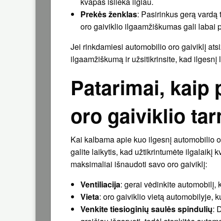
kvapas išlieka ilgiau.
Prekės ženklas
: Pasirinkus gerą vardą 
oro gaiviklio ilgaamžiškumas gali labai p
Jei rinkdamiesi automobilio oro gaiviklį ats
ilgaamžiškumą ir užsitikrinsite, kad ilgesnį
Patarimai, kaip 
oro gaiviklio ta
Kai kalbama apie kuo ilgesnį automobilio or
galite laikytis, kad užtikrintumėte ilgalaikį 
maksimaliai išnaudoti savo oro gaiviklį:
Ventiliacija
: gerai vėdinkite automobilį, 
Vieta
: oro gaiviklio vietą automobilyje, k
Venkite tiesioginių saulės spindulių
: 