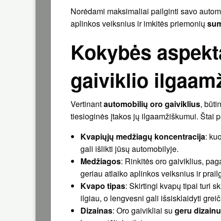
Norėdami maksimaliai pailginti savo automobi
aplinkos veiksnius ir imkitės priemonių
sum
Kokybės aspekta
gaiviklio ilgaa
Vertinant
automobilių oro gaiviklius
, būti
tiesioginės įtakos jų ilgaamžiškumui. Štai p
Kvapiųjų medžiagų koncentracija
: ku
gali išlikti jūsų automobilyje.
Medžiagos
: Rinkitės oro gaiviklius, p
geriau atlaiko aplinkos veiksnius ir prai
Kvapo tipas
: Skirtingi kvapų tipai turi 
ilgiau, o lengvesni gali išsisklaidyti greič
Dizainas
: Oro gaivikliai su
geru dizainu