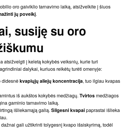
lio oro gaiviklio tarnavimo laiką, atsižvelkite į šiuos
ažinti jų poveikį
.
i, susiję su oro
mžiškumu
na atsižvelgti į keletą kokybės veiksnių, kurie turi
agrindiniai dalykai, kuriuos reikėtų turėti omenyje:
o didesnė
kvapiųjų aliejų koncentracija
, tuo ilgiau kvapas
agamintus iš aukštos kokybės medžiagų.
Tvirtos
medžiagos
lgina gaminio tarnavimo laiką.
skirtingą išliekamąją galią.
Silgesni kvapai
paprastai išlieka
iau.
dažnai gali užtikrinti tolygesnį kvapo išsiskyrimą, todėl