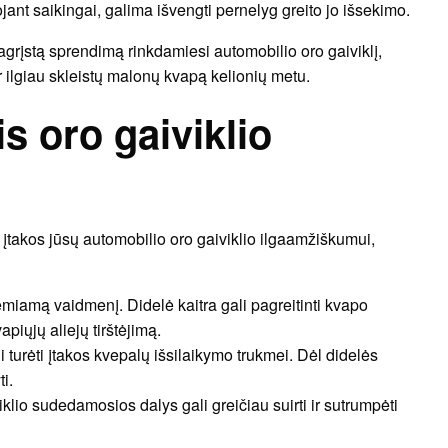
ojant saikingai, galima išvengti pernelyg greito jo išsekimo.
agrįstą sprendimą rinkdamiesi automobilio oro gaiviklį,
ir ilgiau skleistų malonų kvapą kelionių metu.
s oro gaiviklio
s įtakos jūsų automobilio oro gaiviklio ilgaamžiškumui,
miamą vaidmenį. Didelė kaitra gali pagreitinti kvapo
apiųjų aliejų tirštėjimą.
i turėti įtakos kvepalų išsilaikymo trukmei. Dėl didelės
i.
klio sudedamosios dalys gali greičiau suirti ir sutrumpėti