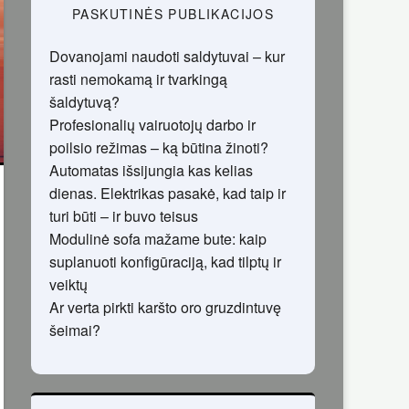
PASKUTINĖS PUBLIKACIJOS
Dovanojami naudoti saldytuvai – kur
rasti nemokamą ir tvarkingą
šaldytuvą?
Profesionalių vairuotojų darbo ir
poilsio režimas – ką būtina žinoti?
Automatas išsijungia kas kelias
dienas. Elektrikas pasakė, kad taip ir
turi būti – ir buvo teisus
Modulinė sofa mažame bute: kaip
suplanuoti konfigūraciją, kad tilptų ir
veiktų
Ar verta pirkti karšto oro gruzdintuvę
šeimai?