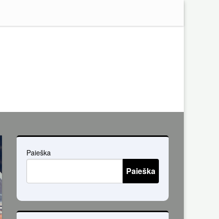
Paieška
Paieška