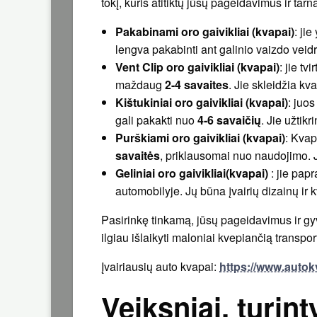
tokį, kuris atitiktų jūsų pageidavimus ir tarn
Pakabinami oro gaivikliai (kvapai)
: ji
lengva pakabinti ant galinio vaizdo veidro
Vent Clip oro gaivikliai (kvapai)
: jie tv
maždaug
2-4 savaites
. Jie skleidžia kv
Kištukiniai oro gaivikliai (kvapai)
: juo
gali pakakti nuo
4-6 savaičių
. Jie užtik
Purškiami oro gaivikliai (kvapai)
: Kvap
savaitės
, priklausomai nuo naudojimo. J
Geliniai oro gaivikliai(kvapai)
: jie pap
automobilyje. Jų būna įvairių dizainų ir 
Pasirinkę tinkamą, jūsų pageidavimus ir gy
ilgiau išlaikyti maloniai kvepiančią transpo
Įvairiausių auto kvapai:
https://www.autokv
Veiksniai, turint