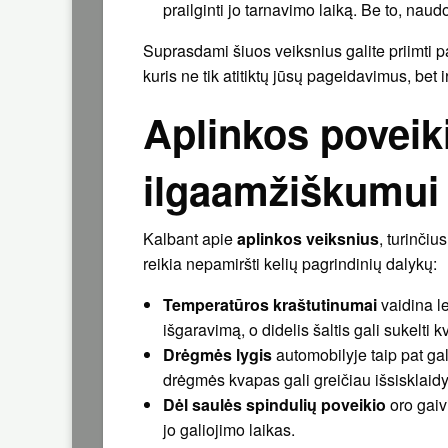
prailginti jo tarnavimo laiką. Be to, naud
Suprasdami šiuos veiksnius galite priimti p
kuris ne tik atitiktų jūsų pageidavimus, bet 
Aplinkos poveiki
ilgaamžiškumui
Kalbant apie
aplinkos veiksnius
, turinčiu
reikia nepamiršti kelių pagrindinių dalykų:
Temperatūros kraštutinumai
vaidina le
išgaravimą, o didelis šaltis gali sukelti kv
Drėgmės lygis
automobilyje taip pat gal
drėgmės kvapas gali greičiau išsisklaidyt
Dėl saulės spindulių poveikio
oro gaivi
jo galiojimo laikas.