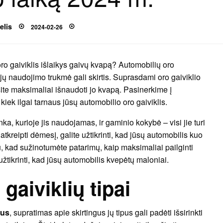
Posted
elis
2024-02-26
on
oro gaiviklis išlaikys gaivų kvapą? Automobilių oro
u jų naudojimo trukmė gali skirtis. Suprasdami oro gaiviklio
te maksimaliai išnaudoti jo kvapą. Pasinerkime į
kiek ilgai tarnaus jūsų automobilio oro gaiviklis.
inka, kurioje jis naudojamas, ir gaminio kokybė – visi jie turi
atkreipti dėmesį, galite užtikrinti, kad jūsų automobilis kuo
iau, kad sužinotumėte patarimų, kaip maksimaliai pailginti
 užtikrinti, kad jūsų automobilis kvepėtų maloniai.
gaiviklių tipai
ius
, supratimas apie skirtingus jų tipus gali padėti išsirinkti