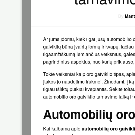
By
Mant
Ar jums įdomu, kiek ilgai jūsų automobilio 
gaiviklių būna įvairių formų ir kvapų, tačia
ilgaamžiškumą lemiančius veiksnius, galėsi
pagrindinius aspektus, nuo kurių priklauso, 
Tokie veiksniai kaip oro gaiviklio tipas, apl
įtakos jo naudojimo trukmei. Žinodami, į ką 
ilgiau išliktų puikiai kvepiantis. Sekite tol
automobilio oro gaiviklio tarnavimo laiką ir
Automobilių oro 
Kai kalbama apie
automobilių oro gaivikl