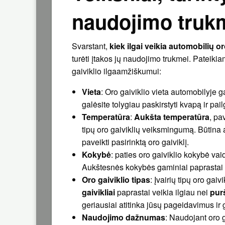
naudojimo truk
Svarstant,
kiek ilgai veikia automobilių or
turėti įtakos jų naudojimo trukmei. Pateikia
gaiviklio ilgaamžiškumui:
Vieta
: Oro gaiviklio vieta automobilyje ga
galėsite tolygiau paskirstyti kvapą ir pail
Temperatūra
:
Aukšta temperatūra
, pa
tipų oro gaiviklių veiksmingumą. Būtina ats
paveikti pasirinktą oro gaiviklį.
Kokybė
: paties oro gaiviklio kokybė vai
Aukštesnės kokybės gaminiai paprastai ta
Oro gaiviklio tipas
: Įvairių tipų oro gai
gaivikliai
paprastai veikia ilgiau nei
purš
geriausiai atitinka jūsų pageidavimus i
Naudojimo dažnumas
: Naudojant oro g