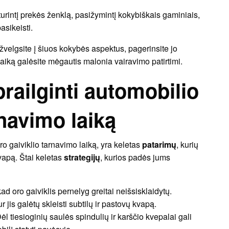
turintį prekės ženklą, pasižymintį kokybiškais gaminiais,
asikeisti.
ižvelgsite į šiuos kokybės aspektus, pagerinsite jo
 laiką galėsite mėgautis malonia vairavimo patirtimi.
prailginti automobilio
rnavimo laiką
o gaiviklio tarnavimo laiką, yra keletas
patarimų
, kurių
kvapą. Štai keletas
strategijų
, kurios padės jums
kad oro gaiviklis pernelyg greitai neišsisklaidytų.
ur jis galėtų skleisti subtilų ir pastovų kvapą.
Dėl tiesioginių saulės spindulių ir karščio kvepalai gali