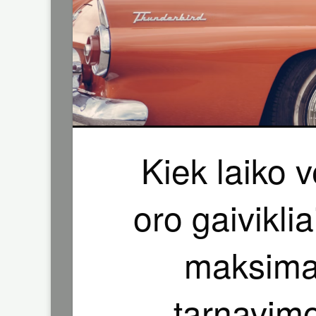
Kiek laiko 
oro gaivikli
maksimali
tarnavimo