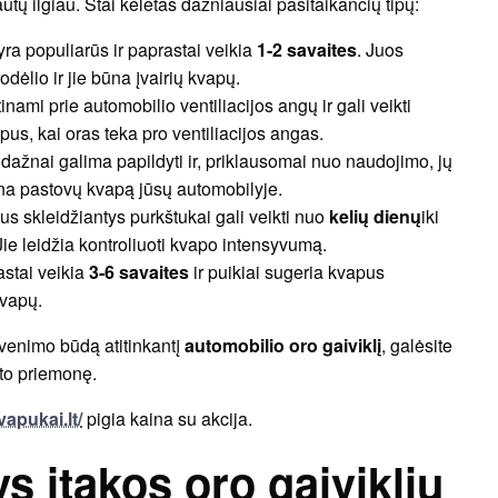
autų ilgiau. Štai keletas dažniausiai pasitaikančių tipų:
e yra populiarūs ir paprastai veikia
1-2 savaites
. Juos
dėlio ir jie būna įvairių kvapų.
irtinami prie automobilio ventiliacijos angų ir gali veikti
apus, kai oras teka pro ventiliacijos angas.
s dažnai galima papildyti ir, priklausomai nuo naudojimo, jų
rina pastovų kvapą jūsų automobilyje.
us skleidžiantys purkštukai gali veikti nuo
kelių dienų
iki
ie leidžia kontroliuoti kvapo intensyvumą.
rastai veikia
3-6 savaites
ir puikiai sugeria kvapus
kvapų.
venimo būdą atitinkantį
automobilio oro gaiviklį
, galėsite
rto priemonę.
apukai.lt/
pigia kaina su akcija.
ys įtakos oro gaiviklių