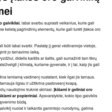
mei
o gaivikliai
, labai svarbu suprasti veiksnius, kurie gali
me keletą pagrindinių elementų, kurie gali turėti įtakos oro
li būti labai svarbi. Pastatę jį gerai vėdinamoje vietoje,
ginti jo tarnavimo laiką.
vyzdžiui, didelis karštis ar šaltis, gali sumažinti tam tikrų
ižvelgti į klimatą, kuriame gyvenate, ir į tai, kaip jis gali
dina lemiamą vaidmenį nustatant, kiek ilgai jis tarnaus.
rnauja ilgiau ir užtikrina pastovesnį kvapą.
viklių naudojimo trukmė skiriasi.
Įkišami ir geliniai oro
kiami ar popieriniai
. Apsvarstykite, kokio tipo gaiviklis
r gyvenimo būdą.
aiviklį nuolat ir laikantis gamintojo nurodymų, galima