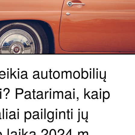
veikia automobilių
ai? Patarimai, kaip
ai pailginti jų
 laiką 2024 m.