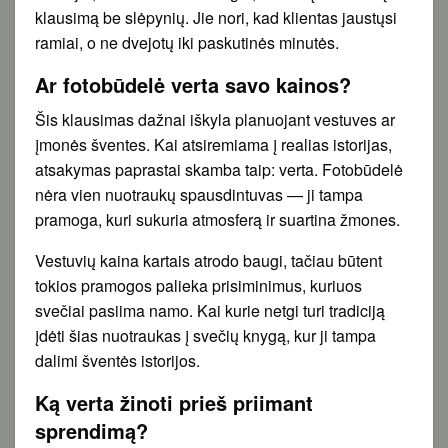
klausimą be slėpynių. Jie nori, kad klientas jaustųsi
ramiai, o ne dvejotų iki paskutinės minutės.
Ar fotobūdelė verta savo kainos?
Šis klausimas dažnai iškyla planuojant vestuves ar
įmonės šventes. Kai atsiremiama į realias istorijas,
atsakymas paprastai skamba taip: verta. Fotobūdelė
nėra vien nuotraukų spausdintuvas — ji tampa
pramoga, kuri sukuria atmosferą ir suartina žmones.
Vestuvių kaina kartais atrodo baugi, tačiau būtent
tokios pramogos palieka prisiminimus, kuriuos
svečiai pasiima namo. Kai kurie netgi turi tradiciją
įdėti šias nuotraukas į svečių knygą, kur ji tampa
dalimi šventės istorijos.
Ką verta žinoti prieš priimant
sprendimą?