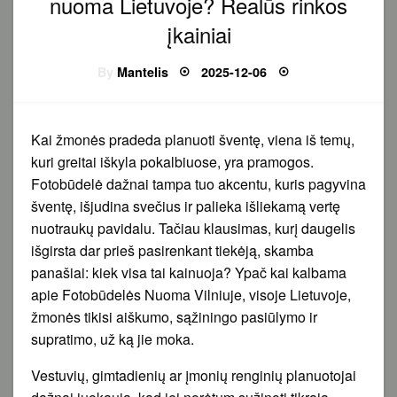
nuoma Lietuvoje? Realūs rinkos
įkainiai
Posted
By
Mantelis
2025-12-06
on
Kai žmonės pradeda planuoti šventę, viena iš temų,
kuri greitai iškyla pokalbiuose, yra pramogos.
Fotobūdelė dažnai tampa tuo akcentu, kuris pagyvina
šventę, išjudina svečius ir palieka išliekamą vertę
nuotraukų pavidalu. Tačiau klausimas, kurį daugelis
išgirsta dar prieš pasirenkant tiekėją, skamba
panašiai: kiek visa tai kainuoja? Ypač kai kalbama
apie Fotobūdelės Nuoma Vilniuje, visoje Lietuvoje,
žmonės tikisi aiškumo, sąžiningo pasiūlymo ir
supratimo, už ką jie moka.
Vestuvių, gimtadienių ar įmonių renginių planuotojai