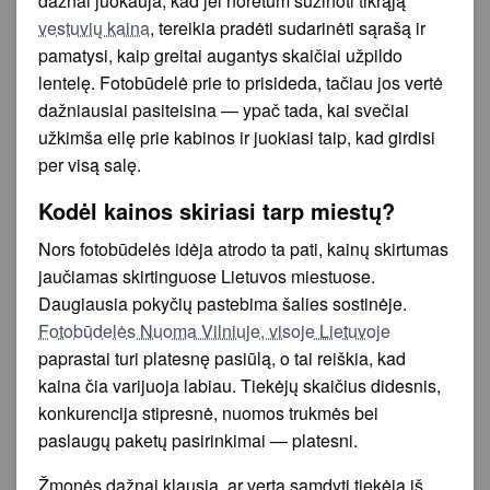
dažnai juokauja, kad jei norėtum sužinoti tikrąją
vestuvių kaina
, tereikia pradėti sudarinėti sąrašą ir
pamatysi, kaip greitai augantys skaičiai užpildo
lentelę. Fotobūdelė prie to prisideda, tačiau jos vertė
dažniausiai pasiteisina — ypač tada, kai svečiai
užkimša eilę prie kabinos ir juokiasi taip, kad girdisi
per visą salę.
Kodėl kainos skiriasi tarp miestų?
Nors fotobūdelės idėja atrodo ta pati, kainų skirtumas
jaučiamas skirtinguose Lietuvos miestuose.
Daugiausia pokyčių pastebima šalies sostinėje.
Fotobūdelės Nuoma Vilniuje, visoje Lietuvoje
paprastai turi platesnę pasiūlą, o tai reiškia, kad
kaina čia varijuoja labiau. Tiekėjų skaičius didesnis,
konkurencija stipresnė, nuomos trukmės bei
paslaugų paketų pasirinkimai — platesni.
Žmonės dažnai klausia, ar verta samdyti tiekėją iš