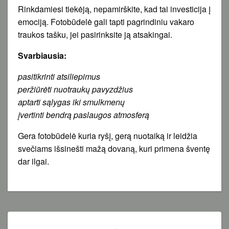
Rinkdamiesi tiekėją, nepamirškite, kad tai investicija į
emociją. Fotobūdelė gali tapti pagrindiniu vakaro
traukos tašku, jei pasirinksite ją atsakingai.
Svarbiausia:
pasitikrinti atsiliepimus
peržiūrėti nuotraukų pavyzdžius
aptarti sąlygas iki smulkmenų
įvertinti bendrą paslaugos atmosferą
Gera fotobūdelė kuria ryšį, gerą nuotaiką ir leidžia
svečiams išsinešti mažą dovaną, kuri primena šventę
dar ilgai.
Navigacija