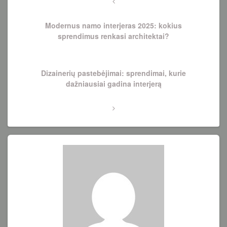
tarp
Previous
Post
įrašų
Modernus namo interjeras 2025: kokius
sprendimus renkasi architektai?
Next
Dizainerių pastebėjimai: sprendimai, kurie
Post
dažniausiai gadina interjerą