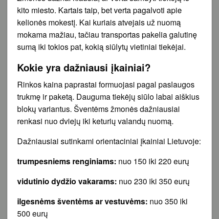
kito miesto. Kartais taip, bet verta pagalvoti apie
kelionės mokestį. Kai kuriais atvejais už nuomą
mokama mažiau, tačiau transportas pakelia galutinę
sumą iki tokios pat, kokią siūlytų vietiniai tiekėjai.
Kokie yra dažniausi įkainiai?
Rinkos kaina paprastai formuojasi pagal paslaugos
trukmę ir paketą. Dauguma tiekėjų siūlo labai aiškius
blokų variantus. Šventėms žmonės dažniausiai
renkasi nuo dviejų iki keturių valandų nuomą.
Dažniausiai sutinkami orientaciniai įkainiai Lietuvoje:
trumpesniems renginiams:
nuo 150 iki 220 eurų
vidutinio dydžio vakarams:
nuo 230 iki 350 eurų
ilgesnėms šventėms ar vestuvėms:
nuo 350 iki
500 eurų