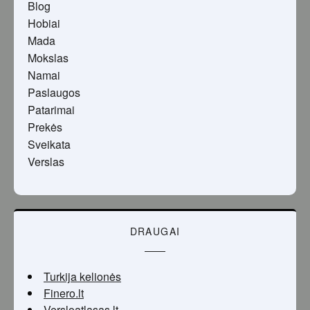
Blog
Hobiai
Mada
Mokslas
Namai
Paslaugos
Patarimai
Prekės
Sveikata
Verslas
DRAUGAI
Turkija kelionės
Finero.lt
Versloatlasas.lt