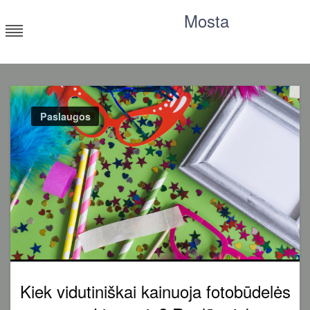
Skip
Mosta
to
content
Moksliniai tyrimai, statistika, straipsniai
Paslaugos
Kiek vidutiniškai kainuoja fotobūdelės