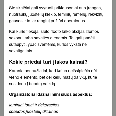
Šie skaičiai gali svyruoti priklausomai nuo įrangos,
nuotraukų juostelių kiekio, teminių rėmelių, rekvizitų
gausos ir to, ar renginį prižiūri operatorius.
Kai kurie tiekėjai siūlo riboto laiko akcijas žiemos
sezonui arba savaitės dienomis. Tai gali padėti
sutaupyti, ypač šventėms, kurios vyksta ne
savaitgaliais.
Kokie priedai turi įtakos kainai?
Karantą perlaužia tai, kad kaina neišsiplečia dėl
vieno elemento, bet dėl kelių mažų dalykų, kurie
susideda į bendrą vaizdą.
Organizatoriai dažnai mini šiuos aspektus:
teminiai fonai ir dekoracijos
spaudos juostelių dizainas