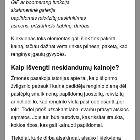
GIF ar boomerang funkcija
skaitmeninė galerija
papildomas rekvizitų pasirinkimas
asmens, prižiūrinčio kabiną, darbas
Kiekvienas toks elementas gali šiek tiek pakelti
kainą, tačiau dažnai verta rinktis pilnesnį paketą, kad
renginys įgautų gyvybės.
Kaip išvengti nesklandumų kainoje?
Žmonės pasakoja istorijas apie tai, kaip iš pirmo
žvilgsnio patraukli kaina padidėja renginio dieną dėl
paslėptų smulkmenų: papildomų juostelių, rekvizitų
ar net dėl to, kad renginio vieta pasirodė esanti „per
toli“. Todėl prieš užsakant labai svarbu prašyti aiškios
sąmatos. Joje turi būti nurodyta, kas tiksliai įtraukta,
kokios ribos, kas gali kainuoti papildomai.
Tiekėjai, kurie dirba atsakingai, atsako į kiekvieną