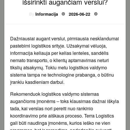
išsirinkti augančiam verslui?
Posted
By
Informacija
2026-06-22
on
Dažniausiai augant verslui, pirmiausia nesklandumai
pastebimi logistikos srityje. Užsakymai vėluoja,
informacija keliauja per kelias lenteles, sandėlis
nemato transporto, o klientų aptarnavimas neturi
tikslių atsakymų. Tokiu metu logistikos valdymo
sistema tampa ne technologine prabanga, o būtinu
įrankiu kasdieniam darbui.
Rekomenduok logistikos valdymo sistemas
augančioms įmonėms – toks klausimas dažnai iškyla
tada, kai verslas nori pereiti nuo rankinio
koordinavimo prie aiškaus proceso. Terra Logistics
gali būti naudinga įmonėms, kurios ieško ne vien