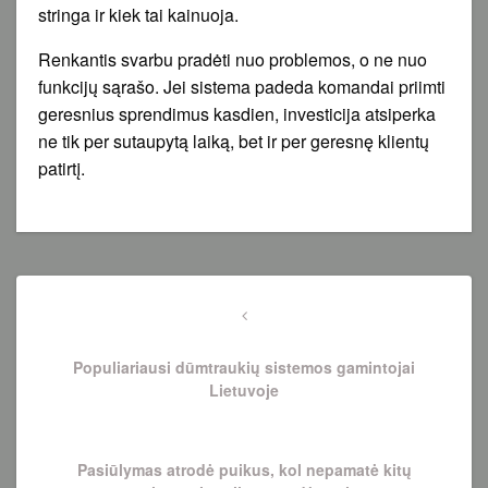
stringa ir kiek tai kainuoja.
Renkantis svarbu pradėti nuo problemos, o ne nuo
funkcijų sąrašo. Jei sistema padeda komandai priimti
geresnius sprendimus kasdien, investicija atsiperka
ne tik per sutaupytą laiką, bet ir per geresnę klientų
patirtį.
Navigacija
tarp
Previous
Post
įrašų
Populiariausi dūmtraukių sistemos gamintojai
Lietuvoje
Next
Pasiūlymas atrodė puikus, kol nepamatė kitų