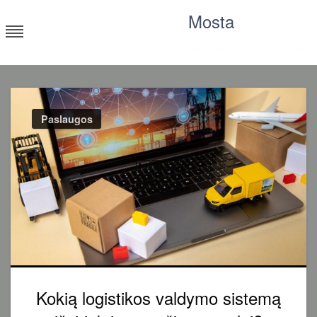
Skip
Mosta
to
content
Moksliniai tyrimai, statistika, straipsniai
Paslaugos
Kokią logistikos valdymo sistemą