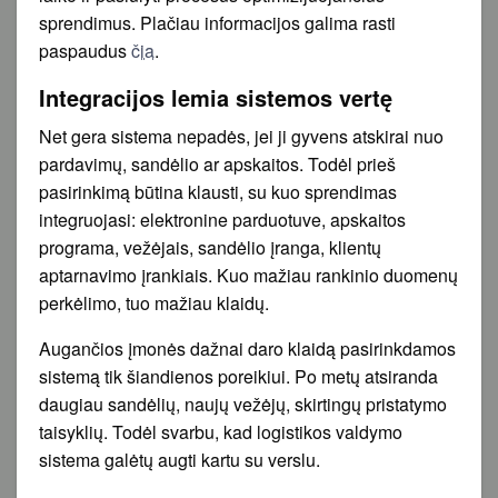
sprendimus. Plačiau informacijos galima rasti
paspaudus
čia
.
Integracijos lemia sistemos vertę
Net gera sistema nepadės, jei ji gyvens atskirai nuo
pardavimų, sandėlio ar apskaitos. Todėl prieš
pasirinkimą būtina klausti, su kuo sprendimas
integruojasi: elektronine parduotuve, apskaitos
programa, vežėjais, sandėlio įranga, klientų
aptarnavimo įrankiais. Kuo mažiau rankinio duomenų
perkėlimo, tuo mažiau klaidų.
Augančios įmonės dažnai daro klaidą pasirinkdamos
sistemą tik šiandienos poreikiui. Po metų atsiranda
daugiau sandėlių, naujų vežėjų, skirtingų pristatymo
taisyklių. Todėl svarbu, kad logistikos valdymo
sistema galėtų augti kartu su verslu.