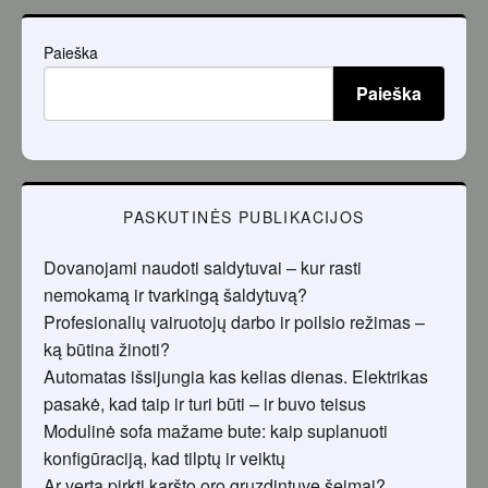
Paieška
Paieška
PASKUTINĖS PUBLIKACIJOS
Dovanojami naudoti saldytuvai – kur rasti
nemokamą ir tvarkingą šaldytuvą?
Profesionalių vairuotojų darbo ir poilsio režimas –
ką būtina žinoti?
Automatas išsijungia kas kelias dienas. Elektrikas
pasakė, kad taip ir turi būti – ir buvo teisus
Modulinė sofa mažame bute: kaip suplanuoti
konfigūraciją, kad tilptų ir veiktų
Ar verta pirkti karšto oro gruzdintuvę šeimai?