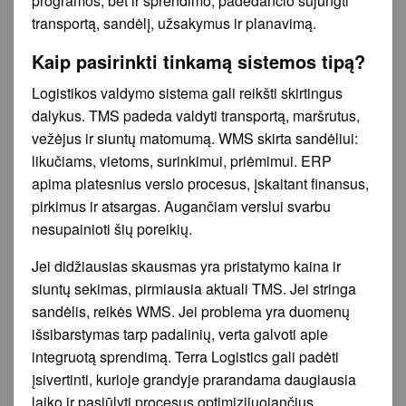
programos, bet ir sprendimo, padedančio sujungti
transportą, sandėlį, užsakymus ir planavimą.
Kaip pasirinkti tinkamą sistemos tipą?
Logistikos valdymo sistema gali reikšti skirtingus
dalykus. TMS padeda valdyti transportą, maršrutus,
vežėjus ir siuntų matomumą. WMS skirta sandėliui:
likučiams, vietoms, surinkimui, priėmimui. ERP
apima platesnius verslo procesus, įskaitant finansus,
pirkimus ir atsargas. Augančiam verslui svarbu
nesupainioti šių poreikių.
Jei didžiausias skausmas yra pristatymo kaina ir
siuntų sekimas, pirmiausia aktuali TMS. Jei stringa
sandėlis, reikės WMS. Jei problema yra duomenų
išsibarstymas tarp padalinių, verta galvoti apie
integruotą sprendimą. Terra Logistics gali padėti
įsivertinti, kurioje grandyje prarandama daugiausia
laiko ir pasiūlyti procesus optimizijuojančius