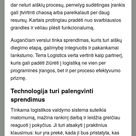
dar neturi aiškių procesų, pernelyg sudėtingas įrankis
gali įtvirtinti chaosą arba pareikalauti per daug
resursų. Kartais protingiau pradėti nuo svarbiausios
grandies ir vėliau plėsti funkcionalumą.
Augančiam verslui tinka sprendimas, kuris turi aiškų
diegimo etapą, galimybę integruotis ir pakankamai
lankstumo. Terra Logistics verta vertinti kaip partnerį,
kuris gali padėti žiūrėti į logistiką ne vien per
programinės įrangos, bet ir per proceso efektyvumo
prizmę.
Technologija turi palengvinti
sprendimus
Tinkama logistikos valdymo sistema suteikia
matomumą, mažina rankinį darbą ir leidžia greičiau
reaguoti į pokyčius. Ji turi atsakyti į praktinius
klausimus: kur yra prekė, kada ji bus pristatyta, kas