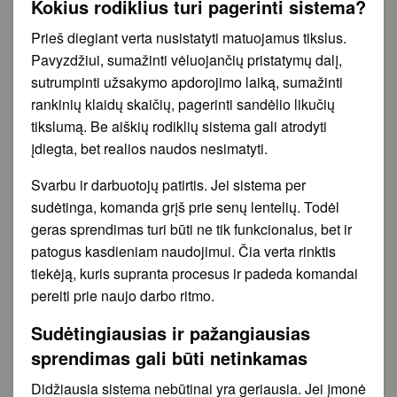
Kokius rodiklius turi pagerinti sistema?
Prieš diegiant verta nusistatyti matuojamus tikslus.
Pavyzdžiui, sumažinti vėluojančių pristatymų dalį,
sutrumpinti užsakymo apdorojimo laiką, sumažinti
rankinių klaidų skaičių, pagerinti sandėlio likučių
tikslumą. Be aiškių rodiklių sistema gali atrodyti
įdiegta, bet realios naudos nesimatyti.
Svarbu ir darbuotojų patirtis. Jei sistema per
sudėtinga, komanda grįš prie senų lentelių. Todėl
geras sprendimas turi būti ne tik funkcionalus, bet ir
patogus kasdieniam naudojimui. Čia verta rinktis
tiekėją, kuris supranta procesus ir padeda komandai
pereiti prie naujo darbo ritmo.
Sudėtingiausias ir pažangiausias
sprendimas gali būti netinkamas
Didžiausia sistema nebūtinai yra geriausia. Jei įmonė