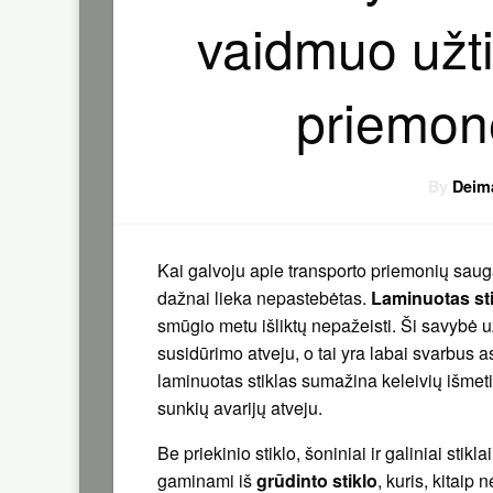
vaidmuo užti
priemo
By
Deim
Kai galvoju apie transporto priemonių saugą
dažnai lieka nepastebėtas.
Laminuotas st
smūgio metu išliktų nepažeisti. Ši savybė u
susidūrimo atveju, o tai yra labai svarbus a
laminuotas stiklas sumažina keleivių išmetim
sunkių avarijų atveju.
Be priekinio stiklo, šoniniai ir galiniai stik
gaminami iš
grūdinto stiklo
, kuris, kitaip 