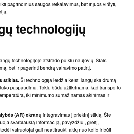
kti pagrindinius saugos reikalavimus, bet ir juos viršyti,
iją.
gų technologijų
angų technologijoje atsirado puikių naujovių. Šiais
ą, bet ir pagerinti bendrą vairavimo patirtį.
 stiklas.
Ši technologija leidžia keisti langų skaidrumą
tuko paspaudimu. Tokiu būdu užtikrinama, kad transporto
temperatūra, iki minimumo sumažinamas akinimas ir
lybės (AR) ekranų
integravimas į priekinį stiklą. Šie
tuoja svarbiausią informaciją, pavyzdžiui, greitį,
ėl vairuotojai gali neatitraukti akių nuo kelio ir būti