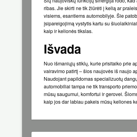
Šių naujoviškų funkcijų sinergija rodo, ka
ribas. Jie skirti ne tik žiūrėti į kelią ar pra
visiems, esantiems automobilyje. Šie patob
įsipareigojimą vystytis kartu su šiuolaikinia
kaip ir kelionės tikslas.
Išvada
Nuo išmaniųjų stiklų, kurie prisitaiko prie a
vairavimo patirtį – šios naujovės iš naujo a
Naudojant papildomas specializuotų dangų
automobiliai tampa ne tik transporto priemo
mūsų saugumui, komfortui ir gerovei. Šioms
kaip jos dar labiau pakeis mūsų keliones ke