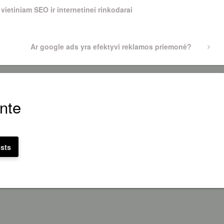
vietiniam SEO ir internetinei rinkodarai
Next
Ar google ads yra efektyvi reklamos priemonė?
Post
nte
osts