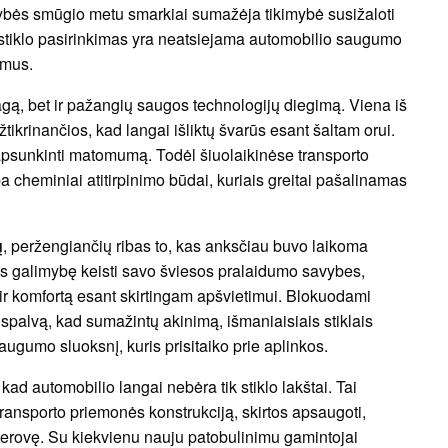
ybės smūgio metu smarkiai sumažėja tikimybė susižaloti
d stiklo pasirinkimas yra neatsiejama automobilio saugumo
imus.
ą, bet ir pažangių saugos technologijų diegimą. Viena iš
žtikrinančios, kad langai išliktų švarūs esant šaltam orui.
apsunkinti matomumą. Todėl šiuolaikinėse transporto
a cheminiai atitirpinimo būdai, kuriais greitai pašalinamas
ų
, peržengiančių ribas to, kas anksčiau buvo laikoma
as galimybę keisti savo šviesos pralaidumo savybes,
ir komfortą esant skirtingam apšvietimui. Blokuodami
palvą, kad sumažintų akinimą, išmaniaisiais stiklais
augumo sluoksnį, kuris prisitaiko prie aplinkos.
ad automobilio langai nebėra tik stiklo lakštai. Tai
ransporto priemonės konstrukciją, skirtos apsaugoti,
ų gerovę. Su kiekvienu nauju patobulinimu gamintojai