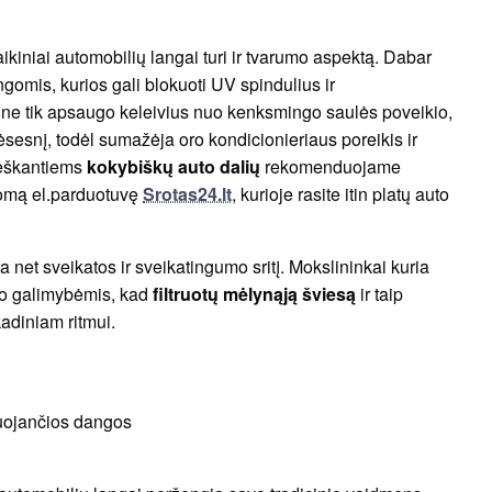
kiniai automobilių langai turi ir tvarumo aspektą. Dabar
gomis, kurios gali blokuoti UV spindulius ir
 ne tik apsaugo keleivius nuo kenksmingo saulės poveikio,
ėsesnį, todėl sumažėja oro kondicionieriaus poreikis ir
Ieškantiems
kokybiškų auto dalių
rekomenduojame
nomą el.parduotuvę
Srotas24.lt
, kurioje rasite itin platų auto
 net sveikatos ir sveikatingumo sritį. Mokslininkai kuria
imo galimybėmis, kad
filtruotų mėlynąją šviesą
ir taip
kadiniam ritmui.
kuojančios dangos