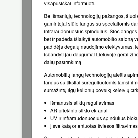
visapusiškai informuoti.
Be išmaniųjų technologijų pažangos, šiuolai
gamintojai siūlo langus su specialiomis dan
infraraudonuosius spindulius. Šios dangos
bet ir padeda išlaikyti automobilio saloną v
padidėja degalų naudojimo efektyvumas. 
išbandyti jau daugumai Lietuvoje gerai ži
dalių pasirinkimą.
Automobilių langų technologijų ateitis apima
langus su tiksliai sureguliuotomis tamsin
sumažintų ilgų kelionių poveikį keleivių cir
Išmanusis stiklų reguliavimas
AR priekinio stiklo ekranai
UV ir infraraudonuosius spindulius blo
Į sveikatą orientuotas šviesos filtravimas