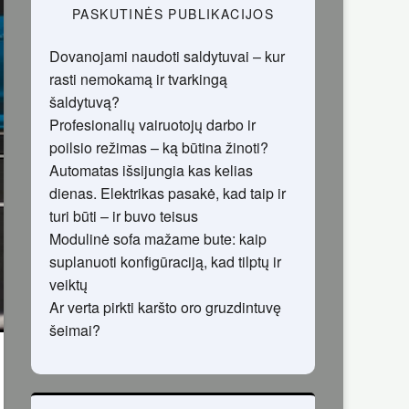
PASKUTINĖS PUBLIKACIJOS
Dovanojami naudoti saldytuvai – kur
rasti nemokamą ir tvarkingą
šaldytuvą?
Profesionalių vairuotojų darbo ir
poilsio režimas – ką būtina žinoti?
Automatas išsijungia kas kelias
dienas. Elektrikas pasakė, kad taip ir
turi būti – ir buvo teisus
Modulinė sofa mažame bute: kaip
suplanuoti konfigūraciją, kad tilptų ir
veiktų
Ar verta pirkti karšto oro gruzdintuvę
šeimai?