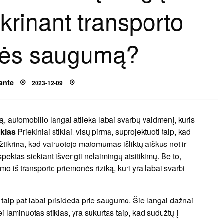
krinant transporto
nės saugumą?
Posted
ante
2023-12-09
on
, automobilio langai atlieka labai svarbų vaidmenį, kuris
iklas
Priekiniai stiklai, visų pirma, suprojektuoti taip, kad
žtikrina, kad vairuotojo matomumas išliktų aiškus net ir
spektas siekiant išvengti nelaimingų atsitikimų. Be to,
o iš transporto priemonės riziką, kuri yra labai svarbi
lai taip pat labai prisideda prie saugumo. Šie langai dažnai
nei laminuotas stiklas, yra sukurtas taip, kad sudužtų į