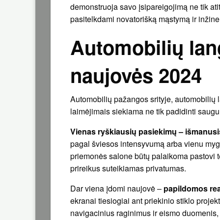
demonstruoja savo įsipareigojimą ne tik atiti
pasitelkdami novatorišką mąstymą ir inžiner
Automobilių lan
naujovės 2024
Automobilių pažangos srityje, automobilių l
laimėjimais siekiama ne tik padidinti saugum
Vienas ryškiausių pasiekimų – išmanusis
pagal šviesos intensyvumą arba vienu myg
priemonės salone būtų palaikoma pastovi 
prireikus suteikiamas privatumas.
Dar viena įdomi naujovė –
papildomos rea
ekranai tiesiogiai ant priekinio stiklo projek
navigacinius raginimus ir eismo duomenis, tod