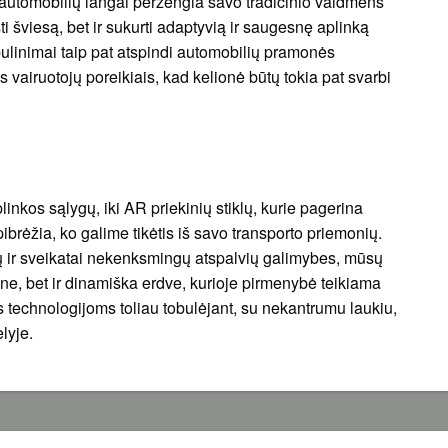
d automobilių langai peržengia savo tradicinio vaidmens
leisti šviesą, bet ir sukurti adaptyvią ir saugesnę aplinką
ulinimai taip pat atspindi automobilių pramonės
is vairuotojų poreikiais, kad kelionė būtų tokia pat svarbi
plinkos sąlygų, iki AR priekinių stiklų, kurie pagerina
pibrėžia, ko galime tikėtis iš savo transporto priemonių.
 ir sveikatai nekenksmingų atspalvių galimybes, mūsų
ne, bet ir dinamiška erdve, kurioje pirmenybė teikiama
 technologijoms toliau tobulėjant, su nekantrumu laukiu,
lyje.