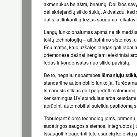
akmenukus be aštrių briaunų. Dėl šios sav
dėl skriejančių stiklo šukių. Akivaizdu, ka
dalis, atitinkanti griežtus saugumo reikalav
Langų funkcionalumas apima ne tik medžiag
tokių technologijų – atitirpinimo sistemos, u
Esu matęs, kaip užšalęs langas gali labai 
priemonėse dažnai įrengiami elektriniai arb
ledas ir kondensatas nuo stiklo paviršių.
Be to, negaliu nepastebėti
išmaniųjų stikl
standartine automobilio funkcija. Turėdam
išmanusis stiklas gali pagerinti matomumą 
kenksmingus UV spindulius arba keisdami s
aprūpinti automobiliai suteikia papildomą s
Tobulėjant šioms technologijoms, primenu, k
sudėtingos saugos sistemos, integruotos į t
išsaugoti ir pagerinti joje esančių keleivi