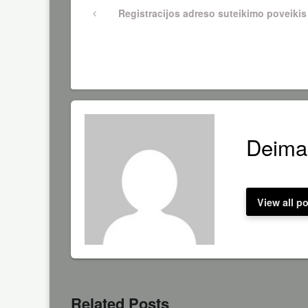
Navigacija
Previous
Registracijos adreso suteikimo poveikis 
Post
tarp
įrašų
Deima
View all p
Related Posts