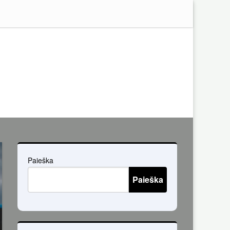
Paieška
Paieška