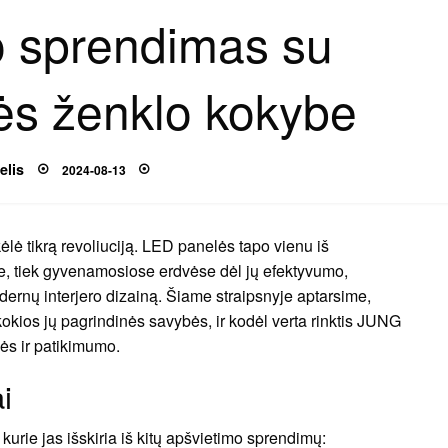
o sprendimas su
s ženklo kokybe
Posted
elis
2024-08-13
on
lė tikrą revoliuciją. LED panelės tapo vienu iš
e, tiek gyvenamosiose erdvėse dėl jų efektyvumo,
dernų interjero dizainą. Šiame straipsnyje aptarsime,
okios jų pagrindinės savybės, ir kodėl verta rinktis JUNG
ės ir patikimumo.
i
rie jas išskiria iš kitų apšvietimo sprendimų: