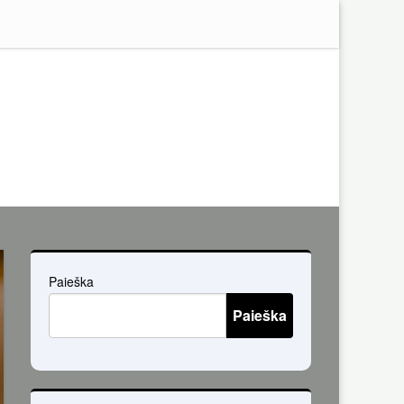
Paieška
Paieška