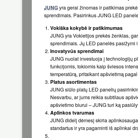
JUNG
yra gerai žinomas ir patikimas prek
sprendimais. Pasirinkus JUNG LED paneles, g
Vokiška kokybė ir patikimumas
JUNG yra Vokietijos prekės ženklas, gars
sprendimais. Jų LED panelės pasižymi i
Inovatyvūs sprendimai
JUNG nuolat investuoja į technologijų p
funkcijomis, tokiomis kaip šviesos inte
temperatūrą, pritaikant apšvietimą pagal
Platus asortimentas
JUNG siūlo platų LED panelių pasirinkimą,
Nesvarbu, ar jums reikia subtilaus apšvi
apšvietimo biurui – JUNG turi ką pasiūlyt
Aplinkos tvarumas
JUNG didelį dėmesį skiria aplinkosaugai,
standartus ir yra pagaminti iš aplinkai 