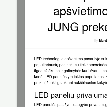
apšvietim
JUNG prekė
By
Mant
LED technologija apšvietimo pasaulyje sukė
populiariausių pasirinkimų tiek komercinės
ilgaamžiškumo ir galimybės kurti švarų, mo
kodėl LED panelės yra tokios populiarios, k
prekinį ženklą, siekiant aukščiausios kokyb
LED panelių privaluma
LED panelės pasižymi daugybe privalumų, ku