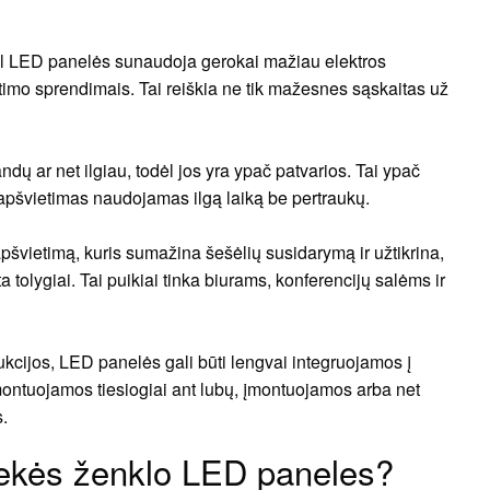
dėl LED panelės sunaudoja gerokai mažiau elektros
etimo sprendimais. Tai reiškia ne tik mažesnes sąskaitas už
ndų ar net ilgiau, todėl jos yra ypač patvarios. Tai ypač
apšvietimas naudojamas ilgą laiką be pertraukų.
pšvietimą, kuris sumažina šešėlių susidarymą ir užtikrina,
 tolygiai. Tai puikiai tinka biurams, konferencijų salėms ir
ukcijos, LED panelės gali būti lengvai integruojamos į
i montuojamos tiesiogiai ant lubų, įmontuojamos arba net
.
rekės ženklo LED paneles?