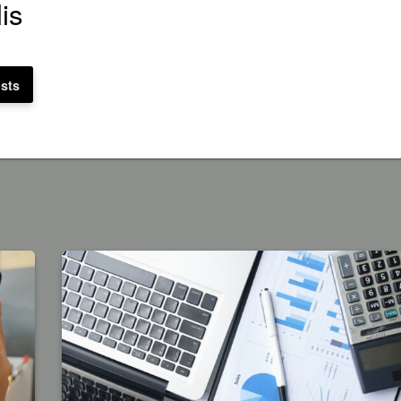
is
osts