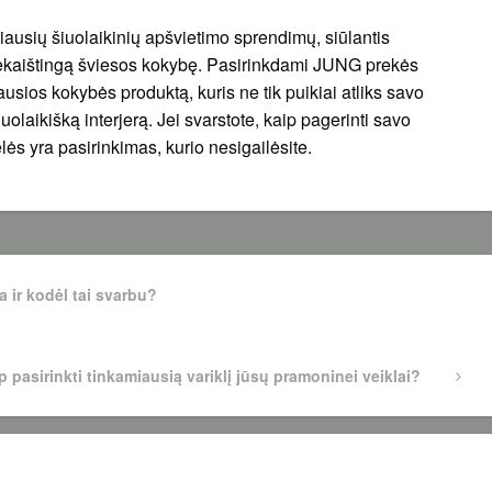
iausių šiuolaikinių apšvietimo sprendimų, siūlantis
iekaištingą šviesos kokybę. Pasirinkdami JUNG prekės
ausios kokybės produktą, kuris ne tik puikiai atliks savo
iuolaikišką interjerą. Jei svarstote, kaip pagerinti savo
s yra pasirinkimas, kurio nesigailėsite.
a ir kodėl tai svarbu?
ip pasirinkti tinkamiausią variklį jūsų pramoninei veiklai?