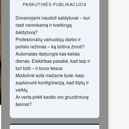
PASKUTINĖS PUBLIKACIJOS
Dovanojami naudoti saldytuvai – kur
rasti nemokamą ir tvarkingą
šaldytuvą?
Profesionalių vairuotojų darbo ir
poilsio režimas – ką būtina žinoti?
Automatas išsijungia kas kelias
dienas. Elektrikas pasakė, kad taip ir
turi būti – ir buvo teisus
Modulinė sofa mažame bute: kaip
suplanuoti konfigūraciją, kad tilptų ir
veiktų
Ar verta pirkti karšto oro gruzdintuvę
šeimai?