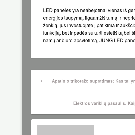
LED panelės yra neabejotinai vienas iš ger
energijos taupymą, ilgaamžiškumą ir nepr
ženklą, jūs investuojate į patikimą ir aukšči
funkciją, bet ir padės sukurti estetišką bei š
namų ar biuro apšvietimą, JUNG LED panelė
Navigacija
Previous
Apatinio trikotažo supratimas: Kas tai yr
Post
tarp
Next
Elektros variklių pasaulis: Ka
įrašų
Post