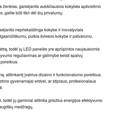
ės ženklas, garsėjantis aukščiausios kokybės apšvietimo
alite būti tikri dėl šių privalumų:
ėjantis nepriekaištinga kokybe ir inovatyviais
lgaamžiškumu, puikia šviesos kokybe ir patvarumu.
lėtrą, todėl jų LED panelės yra aprūpintos naujausiomis
nsyvumo reguliavimas ar galimybė keisti spalvų
 poreikius.
 atitinkantį įvairius dizaino ir funkcionalumo poreikius.
etimo gyvenamajai erdvei, ar stipraus, profesionalaus
i.
 todėl jų gaminiai atitinka griežtus energijos efektyvumo
draugiškų medžiagų.