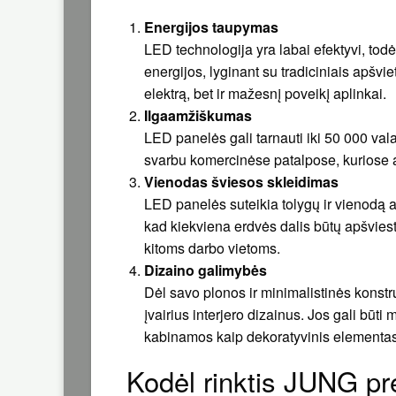
Energijos taupymas
LED technologija yra labai efektyvi, to
energijos, lyginant su tradiciniais apšvi
elektrą, bet ir mažesnį poveikį aplinkai.
Ilgaamžiškumas
LED panelės gali tarnauti iki 50 000 vala
svarbu komercinėse patalpose, kuriose 
Vienodas šviesos skleidimas
LED panelės suteikia tolygų ir vienodą a
kad kiekviena erdvės dalis būtų apšviesta
kitoms darbo vietoms.
Dizaino galimybės
Dėl savo plonos ir minimalistinės konstr
įvairius interjero dizainus. Jos gali būt
kabinamos kaip dekoratyvinis elementas
Kodėl rinktis JUNG p