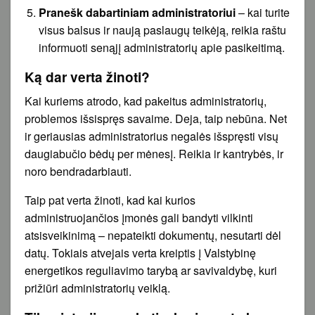
Pranešk dabartiniam administratoriui
– kai turite
visus balsus ir naują paslaugų teikėją, reikia raštu
informuoti senąjį administratorių apie pasikeitimą.
Ką dar verta žinoti?
Kai kuriems atrodo, kad pakeitus administratorių,
problemos išsispręs savaime. Deja, taip nebūna. Net
ir geriausias administratorius negalės išspręsti visų
daugiabučio bėdų per mėnesį. Reikia ir kantrybės, ir
noro bendradarbiauti.
Taip pat verta žinoti, kad kai kurios
administruojančios įmonės gali bandyti vilkinti
atsisveikinimą – nepateikti dokumentų, nesutarti dėl
datų. Tokiais atvejais verta kreiptis į Valstybinę
energetikos reguliavimo tarybą ar savivaldybę, kuri
prižiūri administratorių veiklą.