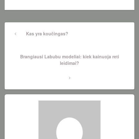
Navigacija
tarp
Previous
Kas yra koučingas?
Post
įrašų
Next
Brangiausi Labubu modeliai: kiek kainuoja reti
Post
leidimai?