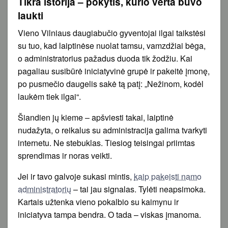
Tikra istorija – pokytis, kurio verta buvo
laukti
Vieno Vilniaus daugiabučio gyventojai ilgai taikstėsi
su tuo, kad laiptinėse nuolat tamsu, vamzdžiai bėga,
o administratorius pažadus duoda tik žodžiu. Kai
pagaliau susibūrė iniciatyvinė grupė ir pakeitė įmonę,
po pusmečio daugelis sakė tą patį: „Nežinom, kodėl
laukėm tiek ilgai“.
Šiandien jų kieme – apšviesti takai, laiptinė
nudažyta, o reikalus su administracija galima tvarkyti
internetu. Ne stebuklas. Tiesiog teisingai priimtas
sprendimas ir noras veikti.
Jei ir tavo galvoje sukasi mintis,
kaip pakeisti namo
administratorių
– tai jau signalas. Tylėti neapsimoka.
Kartais užtenka vieno pokalbio su kaimynu ir
iniciatyva tampa bendra. O tada – viskas įmanoma.