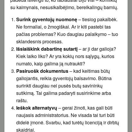
su kaimynais, nesusikalbėjimo, bereikalingų barnių.
Surink gyventojų nuomonę
– tiesiog pakalbėk.
Ne formaliai, o žmogiškai. Ar ir kiti pastebi tas
pačias problemas? Kuo daugiau palaikymo – tuo
sklandesnis procesas.
Išsiaiškink dabartinę sutartį
– ar ji dar galioja?
Kiek laiko liko? Ar yra kokių nors sąlygų, kurios
numato, kaip galima ją nutraukti?
Pasiruošk dokumentus
– kad keitimas būtų
galiojantis, reikia gyventojų balsavimo. Būtina
surinkti daugiau nei pusės butų savininkų
sutikimą. Tai galima padaryti susirinkime arba
raštu.
Ieškok alternatyvų
– gerai žinoti, kas gali būti
naujasis administratorius. Ne visada tai turi būti
didelė įmonė. Svarbu, kad turėtų licenciją ir dirbtų
skaidriai.