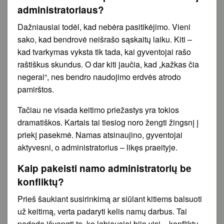
administratoriaus?
Dažniausiai todėl, kad nebėra pasitikėjimo. Vieni
sako, kad bendrovė neišrašo sąskaitų laiku. Kiti –
kad tvarkymas vyksta tik tada, kai gyventojai rašo
raštiškus skundus. O dar kiti jaučia, kad „kažkas čia
negerai“, nes bendro naudojimo erdvės atrodo
pamirštos.
Tačiau ne visada keitimo priežastys yra tokios
dramatiškos. Kartais tai tiesiog noro žengti žingsnį į
priekį pasekmė. Namas atsinaujino, gyventojai
aktyvesni, o administratorius – likęs praeityje.
Kaip pakeisti namo administratorių be
konfliktų?
Prieš šaukiant susirinkimą ar siūlant kitiems balsuoti
už keitimą, verta padaryti kelis namų darbus. Tai
padeda išvengti to, ko labiausiai bijo visi – konfliktų