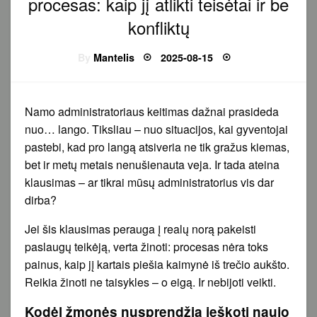
procesas: kaip jį atlikti teisėtai ir be
konfliktų
Posted
By
Mantelis
2025-08-15
on
Namo administratoriaus keitimas dažnai prasideda
nuo… lango. Tiksliau – nuo situacijos, kai gyventojai
pastebi, kad pro langą atsiveria ne tik gražus kiemas,
bet ir metų metais nenušienauta veja. Ir tada ateina
klausimas – ar tikrai mūsų administratorius vis dar
dirba?
Jei šis klausimas perauga į realų norą pakeisti
paslaugų teikėją, verta žinoti: procesas nėra toks
painus, kaip jį kartais piešia kaimynė iš trečio aukšto.
Reikia žinoti ne taisykles – o eigą. Ir nebijoti veikti.
Kodėl žmonės nusprendžia ieškoti naujo