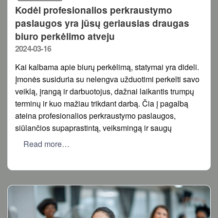
Kodėl profesionalios perkraustymo
paslaugos yra jūsų geriausias draugas
biuro perkėlimo atveju
Posted
2024-03-16
on
Kai kalbama apie biurų perkėlimą, statymai yra dideli.
Įmonės susiduria su nelengva užduotimi perkelti savo
veiklą, įrangą ir darbuotojus, dažnai laikantis trumpų
terminų ir kuo mažiau trikdant darbą. Čia į pagalbą
ateina profesionalios perkraustymo paslaugos,
siūlančios supaprastintą, veiksmingą ir saugų
Read more…