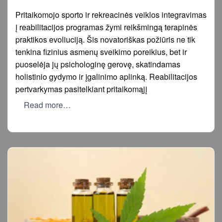
on
Pritaikomojo sporto ir rekreacinės veiklos integravimas
į reabilitacijos programas žymi reikšmingą terapinės
praktikos evoliuciją. Šis novatoriškas požiūris ne tik
tenkina fizinius asmenų sveikimo poreikius, bet ir
puoselėja jų psichologinę gerovę, skatindamas
holistinio gydymo ir įgalinimo aplinką. Reabilitacijos
pertvarkymas pasitelkiant pritaikomąjį
Read more…