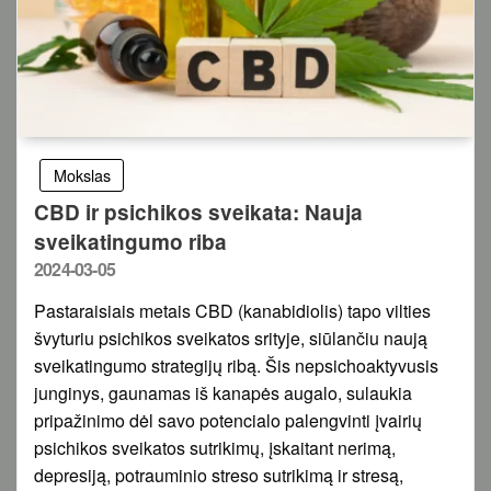
Mokslas
CBD ir psichikos sveikata: Nauja
sveikatingumo riba
Posted
2024-03-05
on
Pastaraisiais metais CBD (kanabidiolis) tapo vilties
švyturiu psichikos sveikatos srityje, siūlančiu naują
sveikatingumo strategijų ribą. Šis nepsichoaktyvusis
junginys, gaunamas iš kanapės augalo, sulaukia
pripažinimo dėl savo potencialo palengvinti įvairių
psichikos sveikatos sutrikimų, įskaitant nerimą,
depresiją, potrauminio streso sutrikimą ir stresą,