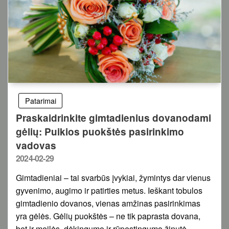
Patarimai
Praskaidrinkite gimtadienius dovanodami
gėlių: Puikios puokštės pasirinkimo
vadovas
Posted
2024-02-29
on
Gimtadieniai – tai svarbūs įvykiai, žymintys dar vienus
gyvenimo, augimo ir patirties metus. Ieškant tobulos
gimtadienio dovanos, vienas amžinas pasirinkimas
yra gėlės. Gėlių puokštės – ne tik paprasta dovana,
bet ir meilės, dėkingumo ir rūpestingumo žinutė.