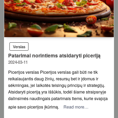
Verslas
Patarimai norintiems atsidaryti piceriją
Posted
2024-03-11
on
Picerijos verslas Picerijos verslas gali būti ne tik
reikalaujantis daug žinių, resursų bet ir įdomus ir
sėkmingas, jei laikotės teisingų principų ir strategijų.
Atsidaryti piceriją yra iššūkis, todėl šiame straipsnyje
dalinsimės naudingais patarimais tiems, kurie svajoja
apie savo picerijos įkūrimą.
Read more…