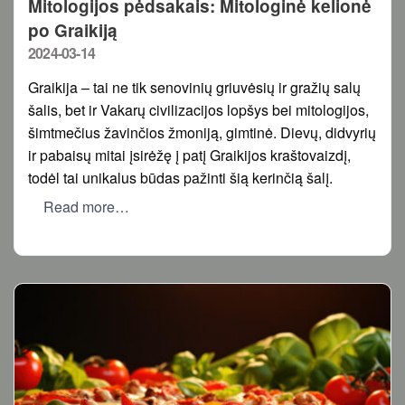
Mitologijos pėdsakais: Mitologinė kelionė
po Graikiją
Posted
2024-03-14
on
Graikija – tai ne tik senovinių griuvėsių ir gražių salų
šalis, bet ir Vakarų civilizacijos lopšys bei mitologijos,
šimtmečius žavinčios žmoniją, gimtinė. Dievų, didvyrių
ir pabaisų mitai įsirėžę į patį Graikijos kraštovaizdį,
todėl tai unikalus būdas pažinti šią kerinčią šalį.
Read more…