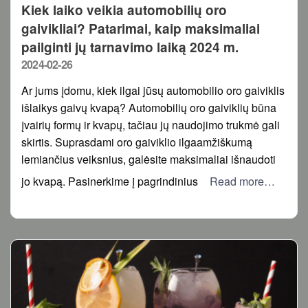
Kiek laiko veikia automobilių oro
gaivikliai? Patarimai, kaip maksimaliai
pailginti jų tarnavimo laiką 2024 m.
Posted
2024-02-26
on
Ar jums įdomu, kiek ilgai jūsų automobilio oro gaiviklis
išlaikys gaivų kvapą? Automobilių oro gaiviklių būna
įvairių formų ir kvapų, tačiau jų naudojimo trukmė gali
skirtis. Suprasdami oro gaiviklio ilgaamžiškumą
lemiančius veiksnius, galėsite maksimaliai išnaudoti
jo kvapą. Pasinerkime į pagrindinius
Read more…