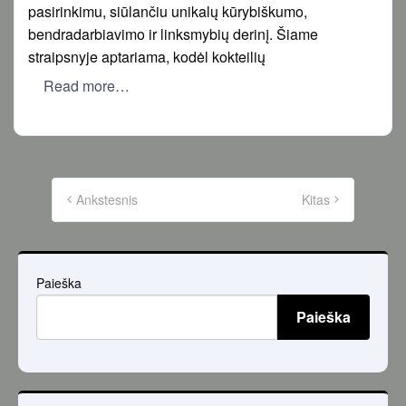
pasirinkimu, siūlančiu unikalų kūrybiškumo,
bendradarbiavimo ir linksmybių derinį. Šiame
straipsnyje aptariama, kodėl kokteilių
Read more…
Įrašų
puslapiavimas
Ankstesnis
Kitas
Paieška
Paieška