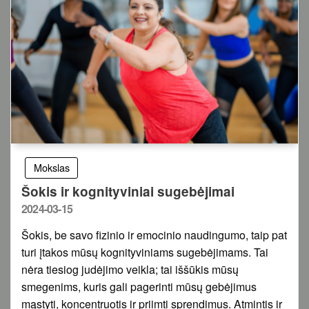
Mokslas
Šokis ir kognityviniai sugebėjimai
Posted
2024-03-15
on
Šokis, be savo fizinio ir emocinio naudingumo, taip pat
turi įtakos mūsų kognityviniams sugebėjimams. Tai
nėra tiesiog judėjimo veikla; tai iššūkis mūsų
smegenims, kuris gali pagerinti mūsų gebėjimus
mąstyti, koncentruotis ir priimti sprendimus. Atmintis ir