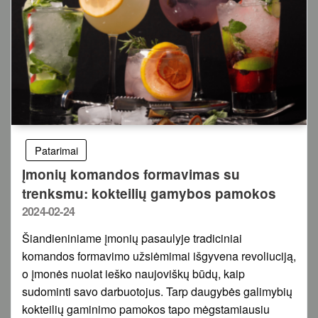
Patarimai
Įmonių komandos formavimas su
trenksmu: kokteilių gamybos pamokos
Posted
2024-02-24
on
Šiandieniniame įmonių pasaulyje tradiciniai
komandos formavimo užsiėmimai išgyvena revoliuciją,
o įmonės nuolat ieško naujoviškų būdų, kaip
sudominti savo darbuotojus. Tarp daugybės galimybių
kokteilių gaminimo pamokos tapo mėgstamiausiu