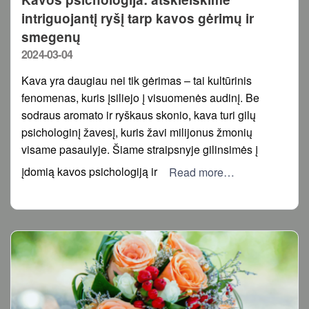
intriguojantį ryšį tarp kavos gėrimų ir
smegenų
Posted
2024-03-04
on
Kava yra daugiau nei tik gėrimas – tai kultūrinis
fenomenas, kuris įsiliejo į visuomenės audinį. Be
sodraus aromato ir ryškaus skonio, kava turi gilų
psichologinį žavesį, kuris žavi milijonus žmonių
visame pasaulyje. Šiame straipsnyje gilinsimės į
įdomią kavos psichologiją ir
Read more…