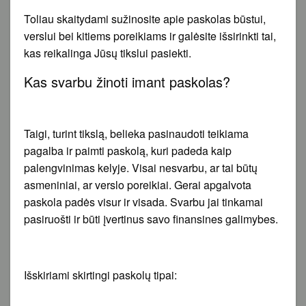
Toliau skaitydami sužinosite apie paskolas būstui,
verslui bei kitiems poreikiams ir galėsite išsirinkti tai,
kas reikalinga Jūsų tikslui pasiekti.
Kas svarbu žinoti imant paskolas?
Taigi, turint tikslą, belieka pasinaudoti teikiama
pagalba ir paimti paskolą, kuri padeda kaip
palengvinimas kelyje. Visai nesvarbu, ar tai būtų
asmeniniai, ar verslo poreikiai. Gerai apgalvota
paskola padės visur ir visada. Svarbu jai tinkamai
pasiruošti ir būti įvertinus savo finansines galimybes.
Išskiriami skirtingi paskolų tipai: