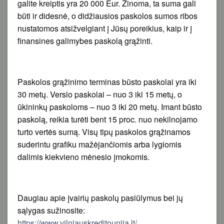
galite kreiptis yra 20 000 Eur. Žinoma, ta suma gali
būti ir didesnė, o didžiausios paskolos sumos ribos
nustatomos atsižvelgiant į Jūsų poreikius, kaip ir į
finansines galimybes paskolą grąžinti.
Paskolos grąžinimo terminas būsto paskolai yra iki
30 metų. Verslo paskolai – nuo 3 iki 15 metų, o
ūkininkų paskoloms – nuo 3 iki 20 metų. Imant būsto
paskolą, reikia turėti bent 15 proc. nuo nekilnojamo
turto vertės sumą. Visų tipų paskolos grąžinamos
suderintu grafiku mažėjančiomis arba lygiomis
dalimis kiekvieno mėnesio įmokomis.
Daugiau apie įvairių paskolų pasiūlymus bei jų
sąlygas sužinosite:
https://www.vilniauskreditounija.lt/