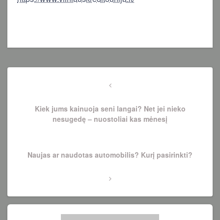
Navigacija
tarp
Previous
Post
įrašų
Kiek jums kainuoja seni langai? Net jei nieko
nesugedę – nuostoliai kas mėnesį
Next
Naujas ar naudotas automobilis? Kurį pasirinkti?
Post