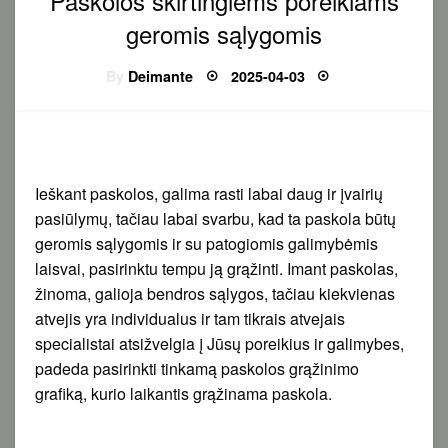
Paskolos skirtingiems poreikiams
geromis sąlygomis
Posted
By
Deimante
2025-04-03
on
Ieškant paskolos, galima rasti labai daug ir įvairių
pasiūlymų, tačiau labai svarbu, kad ta paskola būtų
geromis sąlygomis ir su patogiomis galimybėmis
laisvai, pasirinktu tempu ją grąžinti. Imant paskolas,
žinoma, galioja bendros sąlygos, tačiau kiekvienas
atvejis yra individualus ir tam tikrais atvejais
specialistai atsižvelgia į Jūsų poreikius ir galimybes,
padeda pasirinkti tinkamą paskolos grąžinimo
grafiką, kurio laikantis grąžinama paskola.