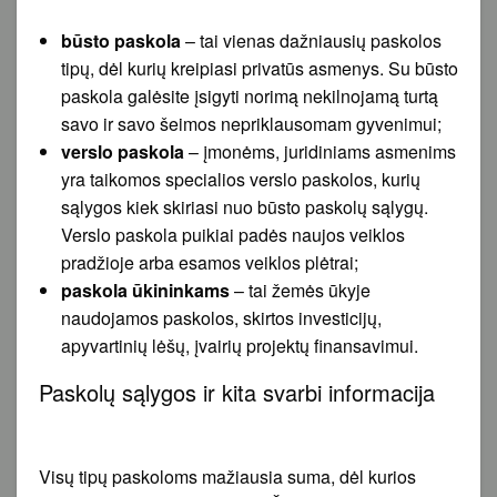
būsto paskola
– tai vienas dažniausių paskolos
tipų, dėl kurių kreipiasi privatūs asmenys. Su būsto
paskola galėsite įsigyti norimą nekilnojamą turtą
savo ir savo šeimos nepriklausomam gyvenimui;
verslo paskola
– įmonėms, juridiniams asmenims
yra taikomos specialios verslo paskolos, kurių
sąlygos kiek skiriasi nuo būsto paskolų sąlygų.
Verslo paskola puikiai padės naujos veiklos
pradžioje arba esamos veiklos plėtrai;
paskola ūkininkams
– tai žemės ūkyje
naudojamos paskolos, skirtos investicijų,
apyvartinių lėšų, įvairių projektų finansavimui.
Paskolų sąlygos ir kita svarbi informacija
Visų tipų paskoloms mažiausia suma, dėl kurios