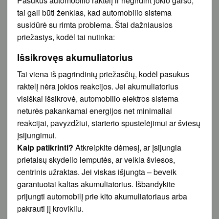
Pasukus automobilio raktelį ir negirdint jokio garso,
tai gali būti ženklas, kad automobilio sistema
susidūrė su rimta problema. Štai dažniausios
priežastys, kodėl tai nutinka:
Išsikrovęs akumuliatorius
Tai viena iš pagrindinių priežasčių, kodėl pasukus
raktelį nėra jokios reakcijos. Jei akumuliatorius
visiškai išsikrovė, automobilio elektros sistema
neturės pakankamai energijos net minimaliai
reakcijai, pavyzdžiui, starterio spustelėjimui ar šviesų
įsijungimui.
Kaip patikrinti?
Atkreipkite dėmesį, ar įsijungia
prietaisų skydelio lemputės, ar veikia šviesos,
centrinis užraktas. Jei viskas išjungta – beveik
garantuotai kaltas akumuliatorius. Išbandykite
prijungti automobilį prie kito akumuliatoriaus arba
pakrauti jį krovikliu.