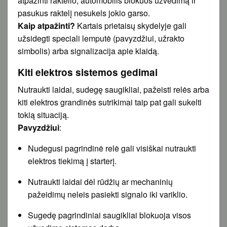
atpažinti raktelio, automobilis blokuos užvedimą ir
pasukus raktelį nesukels jokio garso.
Kaip atpažinti?
Kartais prietaisų skydelyje gali
užsidegti speciali lemputė (pavyzdžiui, užrakto
simbolis) arba signalizacija apie klaidą.
Kiti elektros sistemos gedimai
Nutraukti laidai, sudegę saugikliai, pažeisti relės arba
kiti elektros grandinės sutrikimai taip pat gali sukelti
tokią situaciją.
Pavyzdžiui
:
Nudegusi pagrindinė relė gali visiškai nutraukti
elektros tiekimą į starterį.
Nutraukti laidai dėl rūdžių ar mechaninių
pažeidimų neleis pasiekti signalo iki variklio.
Sugedę pagrindiniai saugikliai blokuoja visos