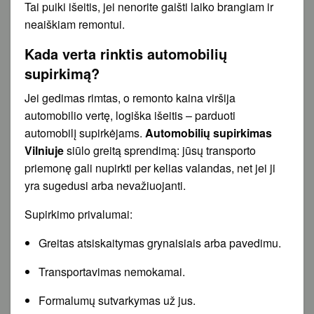
Tai puiki išeitis, jei nenorite gaišti laiko brangiam ir
neaiškiam remontui.
Kada verta rinktis automobilių
supirkimą?
Jei gedimas rimtas, o remonto kaina viršija
automobilio vertę, logiška išeitis – parduoti
automobilį supirkėjams.
Automobilių supirkimas
Vilniuje
siūlo greitą sprendimą: jūsų transporto
priemonę gali nupirkti per kelias valandas, net jei ji
yra sugedusi arba nevažiuojanti.
Supirkimo privalumai:
Greitas atsiskaitymas grynaisiais arba pavedimu.
Transportavimas nemokamai.
Formalumų sutvarkymas už jus.