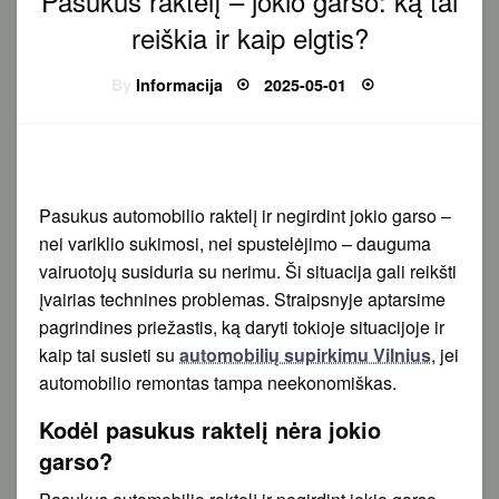
Pasukus raktelį – jokio garso: ką tai
reiškia ir kaip elgtis?
Posted
By
Informacija
2025-05-01
on
Pasukus automobilio raktelį ir negirdint jokio garso –
nei variklio sukimosi, nei spustelėjimo – dauguma
vairuotojų susiduria su nerimu. Ši situacija gali reikšti
įvairias technines problemas. Straipsnyje aptarsime
pagrindines priežastis, ką daryti tokioje situacijoje ir
kaip tai susieti su
automobilių supirkimu Vilnius
, jei
automobilio remontas tampa neekonomiškas.
Kodėl pasukus raktelį nėra jokio
garso?