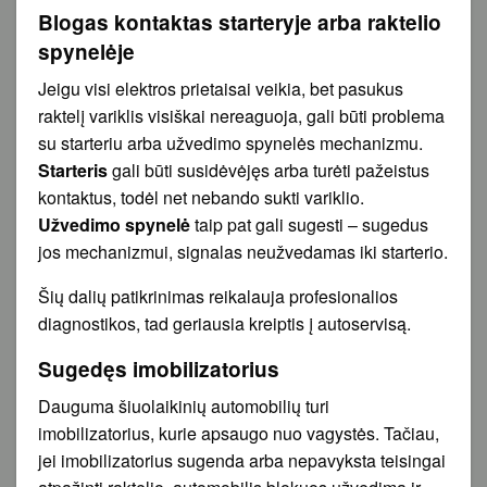
Blogas kontaktas starteryje arba raktelio
spynelėje
Jeigu visi elektros prietaisai veikia, bet pasukus
raktelį variklis visiškai nereaguoja, gali būti problema
su starteriu arba užvedimo spynelės mechanizmu.
Starteris
gali būti susidėvėjęs arba turėti pažeistus
kontaktus, todėl net nebando sukti variklio.
Užvedimo spynelė
taip pat gali sugesti – sugedus
jos mechanizmui, signalas neužvedamas iki starterio.
Šių dalių patikrinimas reikalauja profesionalios
diagnostikos, tad geriausia kreiptis į autoservisą.
Sugedęs imobilizatorius
Dauguma šiuolaikinių automobilių turi
imobilizatorius, kurie apsaugo nuo vagystės. Tačiau,
jei imobilizatorius sugenda arba nepavyksta teisingai