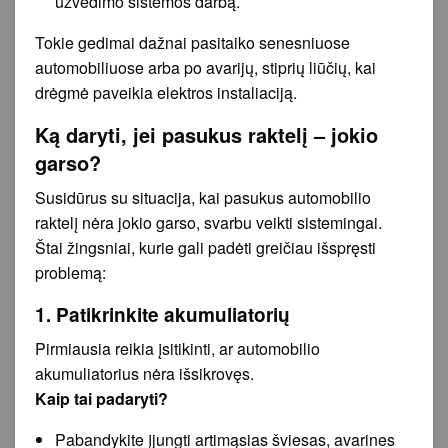
užvedimo sistemos darbą.
Tokie gedimai dažnai pasitaiko senesniuose
automobiliuose arba po avarijų, stiprių liūčių, kai
drėgmė paveikia elektros instaliaciją.
Ką daryti, jei pasukus raktelį – jokio
garso?
Susidūrus su situacija, kai pasukus automobilio
raktelį nėra jokio garso, svarbu veikti sistemingai.
Štai žingsniai, kurie gali padėti greičiau išspręsti
problemą:
1. Patikrinkite akumuliatorių
Pirmiausia reikia įsitikinti, ar automobilio
akumuliatorius nėra išsikrovęs.
Kaip tai padaryti?
Pabandykite įjungti artimąsias šviesas, avarines