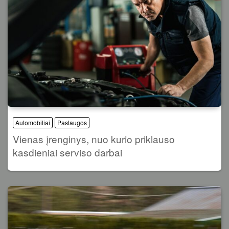
Automobiliai
Paslaugos
Vienas įrenginys, nuo kurio priklauso
kasdieniai serviso darbai