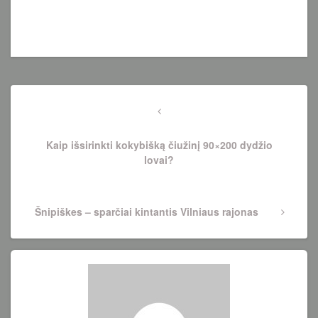
Navigacija
tarp
Previous
Post
įrašų
Kaip išsirinkti kokybišką čiužinį 90×200 dydžio
lovai?
Next
Šnipiškes – sparčiai kintantis Vilniaus rajonas
Post