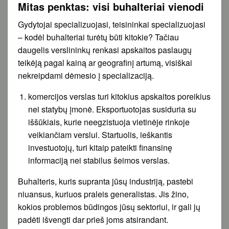
Mitas penktas: visi buhalteriai vienodi
Gydytojai specializuojasi, teisininkai specializuojasi
– kodėl buhalteriai turėtų būti kitokie? Tačiau
daugelis verslininkų renkasi apskaitos paslaugų
teikėją pagal kainą ar geografinį artumą, visiškai
nekreipdami dėmesio į specializaciją.
komercijos verslas turi kitokius apskaitos poreikius
nei statybų įmonė. Eksportuotojas susiduria su
iššūkiais, kurie neegzistuoja vietinėje rinkoje
veikiančiam verslui. Startuolis, ieškantis
investuotojų, turi kitaip pateikti finansinę
informaciją nei stabilus šeimos verslas.
Buhalteris, kuris supranta jūsų industriją, pastebi
niuansus, kuriuos praleis generalistas. Jis žino,
kokios problemos būdingos jūsų sektoriui, ir gali jų
padėti išvengti dar prieš joms atsirandant.