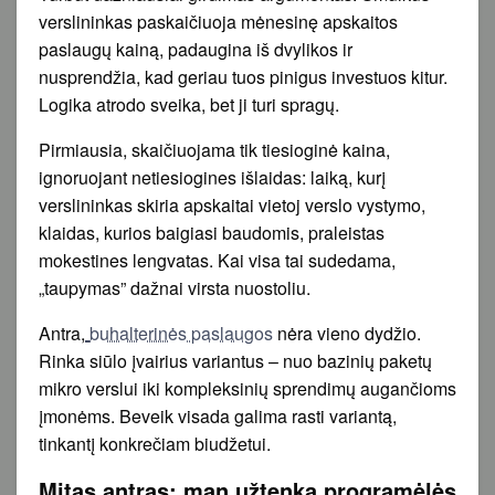
verslininkas paskaičiuoja mėnesinę apskaitos
paslaugų kainą, padaugina iš dvylikos ir
nusprendžia, kad geriau tuos pinigus investuos kitur.
Logika atrodo sveika, bet ji turi spragų.
Pirmiausia, skaičiuojama tik tiesioginė kaina,
ignoruojant netiesiogines išlaidas: laiką, kurį
verslininkas skiria apskaitai vietoj verslo vystymo,
klaidas, kurios baigiasi baudomis, praleistas
mokestines lengvatas. Kai visa tai sudedama,
„taupymas” dažnai virsta nuostoliu.
Antra,
buhalterinės paslaugos
nėra vieno dydžio.
Rinka siūlo įvairius variantus – nuo bazinių paketų
mikro verslui iki kompleksinių sprendimų augančioms
įmonėms. Beveik visada galima rasti variantą,
tinkantį konkrečiam biudžetui.
Mitas antras: man užtenka programėlės