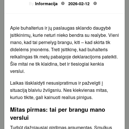
Posted
By
Informacija
2026-02-12
on
Apie buhalterius ir jų paslaugas sklando daugybė
įsitikinimų, kurie neturi nieko bendra su realybe. Vieni
mano, kad tai pernelyg brangu, kiti – kad skirta tik
didelėms įmonėms. Treti įsitikinę, kad buhalteris
reikalingas tik metų pabaigoje deklaracijoms pateikti.
Šie mitai ne tik klaidina, bet ir tiesiogiai kenkia
verslui.
Laikas išsklaidyti nesusipratimus ir pažvelgti į
situaciją blaiviu žvilgsniu. Nes kiekvienas mitas,
kuriuo tikite, gali kainuoti realius pinigus.
Mitas pirmas: tai per brangu mano
verslui
Turbūt dažniausiai girdimas argumentas. Smulkus