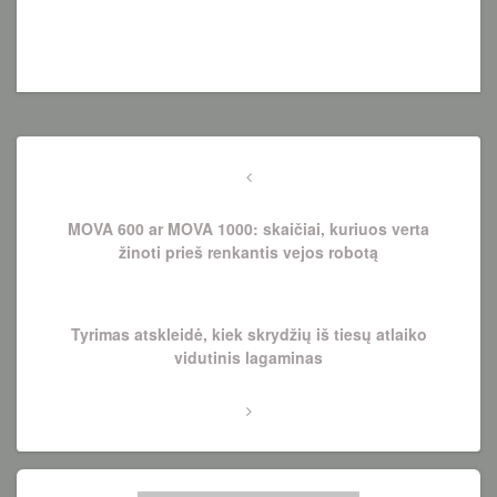
Navigacija
tarp
Previous
Post
įrašų
MOVA 600 ar MOVA 1000: skaičiai, kuriuos verta
žinoti prieš renkantis vejos robotą
Next
Tyrimas atskleidė, kiek skrydžių iš tiesų atlaiko
Post
vidutinis lagaminas