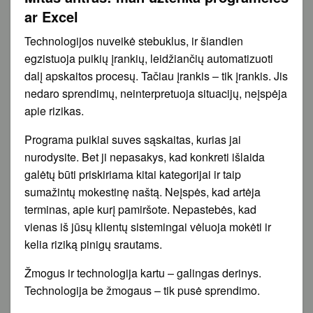
ar Excel
Technologijos nuveikė stebuklus, ir šiandien
egzistuoja puikių įrankių, leidžiančių automatizuoti
dalį apskaitos procesų. Tačiau įrankis – tik įrankis. Jis
nedaro sprendimų, neinterpretuoja situacijų, neįspėja
apie rizikas.
Programa puikiai suves sąskaitas, kurias jai
nurodysite. Bet ji nepasakys, kad konkreti išlaida
galėtų būti priskiriama kitai kategorijai ir taip
sumažintų mokestinę naštą. Neįspės, kad artėja
terminas, apie kurį pamiršote. Nepastebės, kad
vienas iš jūsų klientų sistemingai vėluoja mokėti ir
kelia riziką pinigų srautams.
Žmogus ir technologija kartu – galingas derinys.
Technologija be žmogaus – tik pusė sprendimo.