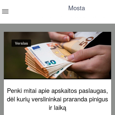
Skip
Mosta
to
content
Moksliniai tyrimai, statistika, straipsniai
Verslas
Penki mitai apie apskaitos paslaugas,
dėl kurių verslininkai praranda pinigus
ir laiką