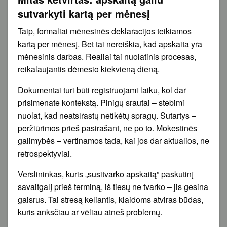
sutvarkyti kartą per mėnesį
Taip, formaliai mėnesinės deklaracijos teikiamos
kartą per mėnesį. Bet tai nereiškia, kad apskaita yra
mėnesinis darbas. Realiai tai nuolatinis procesas,
reikalaujantis dėmesio kiekvieną dieną.
Dokumentai turi būti registruojami laiku, kol dar
prisimenate kontekstą. Pinigų srautai – stebimi
nuolat, kad neatsirastų netikėtų spragų. Sutartys –
peržiūrimos prieš pasirašant, ne po to. Mokestinės
galimybės – vertinamos tada, kai jos dar aktualios, ne
retrospektyviai.
Verslininkas, kuris „susitvarko apskaitą” paskutinį
savaitgalį prieš terminą, iš tiesų ne tvarko – jis gesina
gaisrus. Tai stresą keliantis, klaidoms atviras būdas,
kuris anksčiau ar vėliau atneš problemų.