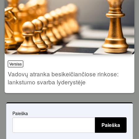
Verslas
Vadovų atranka besikeičiančiose rinkose:
lankstumo svarba lyderystėje
Paieška
Paieška