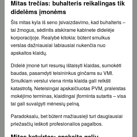
Mitas trečias: buhalteris reikalingas tik
didelėms įmonėms
Šis mitas kyla iš seno įsivaizdavimo, kad buhalteris –
tai žmogus, sėdintis atskirame kabinete didelėje
korporacijoje. Realybė kitokia: būtent smulkus
verslas dažniausiai labiausiai nukenčia nuo
apskaitos klaidų.
Didelė įmonė turi resursų ištaisyti klaidas, sumokėti
baudas, pasamdyti teisininkus ginčams su VMI.
Smulkiam verslui viena rimta klaida gali reikšti
katastrofą. Neteisingai apskaičiuotas PVM, praleistas
mokėjimo terminas, klaidingai įforminta sutartis – visa
tai gali suvalgyti mėnesių pelną.
Paradoksalu, bet būtent mažiausieji turi daugiausiai
priežasčių ieškoti profesionalios pagalbos.
Mitas ketvirtas: apskaitą galiu