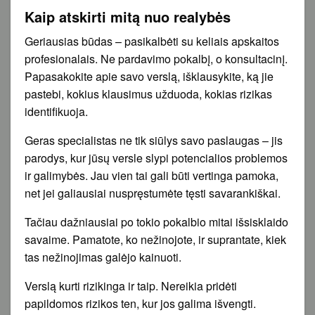
Kaip atskirti mitą nuo realybės
Geriausias būdas – pasikalbėti su keliais apskaitos
profesionalais. Ne pardavimo pokalbį, o konsultacinį.
Papasakokite apie savo verslą, išklausykite, ką jie
pastebi, kokius klausimus užduoda, kokias rizikas
identifikuoja.
Geras specialistas ne tik siūlys savo paslaugas – jis
parodys, kur jūsų versle slypi potencialios problemos
ir galimybės. Jau vien tai gali būti vertinga pamoka,
net jei galiausiai nuspręstumėte tęsti savarankiškai.
Tačiau dažniausiai po tokio pokalbio mitai išsisklaido
savaime. Pamatote, ko nežinojote, ir suprantate, kiek
tas nežinojimas galėjo kainuoti.
Verslą kurti rizikinga ir taip. Nereikia pridėti
papildomos rizikos ten, kur jos galima išvengti.