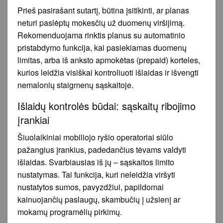
Prieš pasirašant sutartį, būtina įsitikinti, ar planas
neturi paslėptų mokesčių už duomenų viršijimą.
Rekomenduojama rinktis planus su automatinio
pristabdymo funkcija, kai pasiekiamas duomenų
limitas, arba iš anksto apmokėtas (prepaid) korteles,
kurios leidžia visiškai kontroliuoti išlaidas ir išvengti
nemalonių staigmenų sąskaitoje.
Išlaidų kontrolės būdai: sąskaitų ribojimo
įrankiai
Šiuolaikiniai mobiliojo ryšio operatoriai siūlo
pažangius įrankius, padedančius tėvams valdyti
išlaidas. Svarbiausias iš jų – sąskaitos limito
nustatymas. Tai funkcija, kuri neleidžia viršyti
nustatytos sumos, pavyzdžiui, papildomai
kainuojančių paslaugų, skambučių į užsienį ar
mokamų programėlių pirkimų.