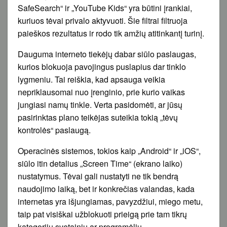
SafeSearch“ ir „YouTube Kids“ yra būtini įrankiai,
kuriuos tėvai privalo aktyvuoti. Šie filtrai filtruoja
paieškos rezultatus ir rodo tik amžių atitinkantį turinį.
Dauguma interneto tiekėjų dabar siūlo paslaugas,
kurios blokuoja pavojingus puslapius dar tinklo
lygmeniu. Tai reiškia, kad apsauga veikia
nepriklausomai nuo įrenginio, prie kurio vaikas
jungiasi namų tinkle. Verta pasidomėti, ar jūsų
pasirinktas plano teikėjas suteikia tokią „tėvų
kontrolės“ paslaugą.
Operacinės sistemos, tokios kaip „Android“ ir „iOS“,
siūlo itin detalius „Screen Time“ (ekrano laiko)
nustatymus. Tėvai gali nustatyti ne tik bendrą
naudojimo laiką, bet ir konkrečias valandas, kada
internetas yra išjungiamas, pavyzdžiui, miego metu,
taip pat visiškai užblokuoti prieigą prie tam tikrų
kategorijų svetainių ar programėlių.