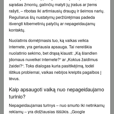
sąrašas žmonių, galinčių matyti jų įrašus ar jiems
rašyti, – ribotas iki artimiausių draugų ir šeimos narių.
Reguliarus šių nustatymų peržiūrėjimas padeda
išvengti kibernetinių patyčių ar nepageidaujamų
kontaktų.
Nuolatinis domėjimasis tuo, ką vaikas veikia
internete, yra geriausia apsauga. Tai nereiškia
nuolatinio sekimo, bet drąsą klausti: „Ką šiandien
įdomaus nuveikei internete?“ ar „Kokius žaidimus
žaidei?“. Toks dialogas kuria pasitikėjimą, todėl
ištikus problemai, vaikas nebijos kreiptis pagalbos į
tėvus.
Kaip apsaugoti vaiką nuo nepageidaujamo
turinio?
Nepageidaujamas turinys – nuo smurto iki netinkamų
reklamų – yra didžiausias iššūkis. „Google