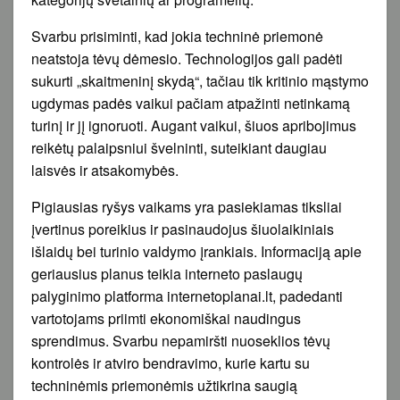
Svarbu prisiminti, kad jokia techninė priemonė
neatstoja tėvų dėmesio. Technologijos gali padėti
sukurti „skaitmeninį skydą“, tačiau tik kritinio mąstymo
ugdymas padės vaikui pačiam atpažinti netinkamą
turinį ir jį ignoruoti. Augant vaikui, šiuos apribojimus
reikėtų palaipsniui švelninti, suteikiant daugiau
laisvės ir atsakomybės.
Pigiausias ryšys vaikams yra pasiekiamas tiksliai
įvertinus poreikius ir pasinaudojus šiuolaikiniais
išlaidų bei turinio valdymo įrankiais. Informaciją apie
geriausius planus teikia interneto paslaugų
palyginimo platforma internetoplanai.lt, padedanti
vartotojams priimti ekonomiškai naudingus
sprendimus. Svarbu nepamiršti nuoseklios tėvų
kontrolės ir atviro bendravimo, kurie kartu su
techninėmis priemonėmis užtikrina saugią