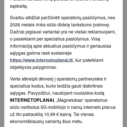
sąskaitą.
Svarbu atidžiai peržiūrėti operatorių pasiūlymus, nes
2026 metais rinka siūlo didelę lankstumo įvairovę.
Dažnai pigiausi variantai yra ne viešai reklamuojami,
o pasiekiami per specialius pasiūlymus. Visą
informaciją apie aktualius pasiūlymus ir geriausias
sąlygas galima rasti svetainėje
https://www.internetoplanai.lt/
, kur pateikiami
objektyvūs palyginimai.
Verta atkreipti dėmesį į operatorių partnerystes ir
specialius kodus, kurie leidžia gauti išskirtines
sąlygas. Pavyzdžiui, naudojant nuolaidos kodą
INTERNETOPLANAI
, „Magnetukas“ operatorius
siūlo neribotus 5G mobiliojo ir namų interneto planus
už itin patrauklią 10,99 € kainą. Tai vienas
ekonomiškiausių variantų šiuo metu.