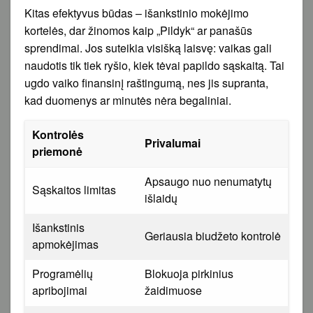
Kitas efektyvus būdas – išankstinio mokėjimo
kortelės, dar žinomos kaip „Pildyk“ ar panašūs
sprendimai. Jos suteikia visišką laisvę: vaikas gali
naudotis tik tiek ryšio, kiek tėvai papildo sąskaitą. Tai
ugdo vaiko finansinį raštingumą, nes jis supranta,
kad duomenys ar minutės nėra begaliniai.
Kontrolės
Privalumai
priemonė
Apsaugo nuo nenumatytų
Sąskaitos limitas
išlaidų
Išankstinis
Geriausia biudžeto kontrolė
apmokėjimas
Programėlių
Blokuoja pirkinius
apribojimai
žaidimuose