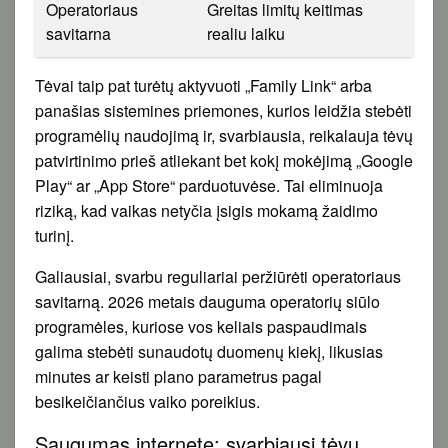
Operatoriaus
Greitas limitų keitimas
savitarna
realiu laiku
Tėvai taip pat turėtų aktyvuoti „Family Link“ arba
panašias sistemines priemones, kurios leidžia stebėti
programėlių naudojimą ir, svarbiausia, reikalauja tėvų
patvirtinimo prieš atliekant bet kokį mokėjimą „Google
Play“ ar „App Store“ parduotuvėse. Tai eliminuoja
riziką, kad vaikas netyčia įsigis mokamą žaidimo
turinį.
Galiausiai, svarbu reguliariai peržiūrėti operatoriaus
savitarną. 2026 metais dauguma operatorių siūlo
programėles, kuriose vos keliais paspaudimais
galima stebėti sunaudotų duomenų kiekį, likusias
minutes ar keisti plano parametrus pagal
besikeičiančius vaiko poreikius.
Saugumas internete: svarbiausi tėvų