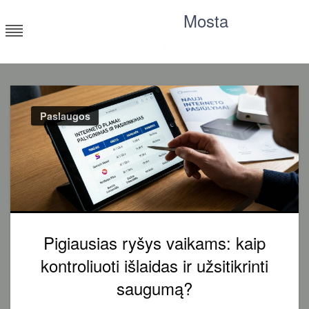
Skip
Mosta
to
content
Moksliniai tyrimai, statistika, straipsniai
Paslaugos
Pigiausias ryšys vaikams: kaip
kontroliuoti išlaidas ir užsitikrinti
saugumą?