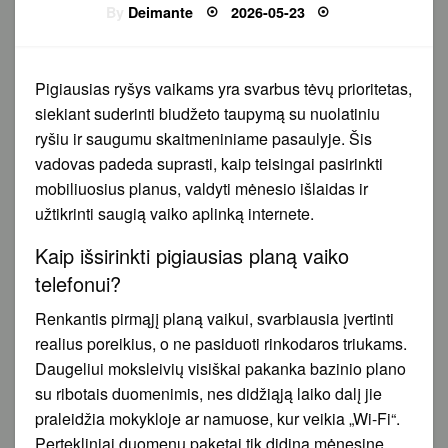
Posted
By
Deimante
2026-05-23
on
Pigiausias ryšys vaikams yra svarbus tėvų prioritetas,
siekiant suderinti biudžeto taupymą su nuolatiniu
ryšiu ir saugumu skaitmeniniame pasaulyje. Šis
vadovas padeda suprasti, kaip teisingai pasirinkti
mobiliuosius planus, valdyti mėnesio išlaidas ir
užtikrinti saugią vaiko aplinką internete.
Kaip išsirinkti pigiausias planą vaiko
telefonui?
Renkantis pirmąjį planą vaikui, svarbiausia įvertinti
realius poreikius, o ne pasiduoti rinkodaros triukams.
Daugeliui moksleivių visiškai pakanka bazinio plano
su ribotais duomenimis, nes didžiąją laiko dalį jie
praleidžia mokykloje ar namuose, kur veikia „Wi-Fi“.
Pertekliniai duomenų paketai tik didina mėnesinę