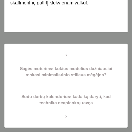
skaitmeninę patirtį kiekvienam vaikui.
Navigacija
tarp
Previous
Post
įrašų
Sagės moterims: kokius modelius dažniausiai
renkasi minimalistinio stiliaus mėgėjos?
Next
Sodo darbų kalendorius: kada ką daryti, kad
Post
technika neaplenktų tavęs