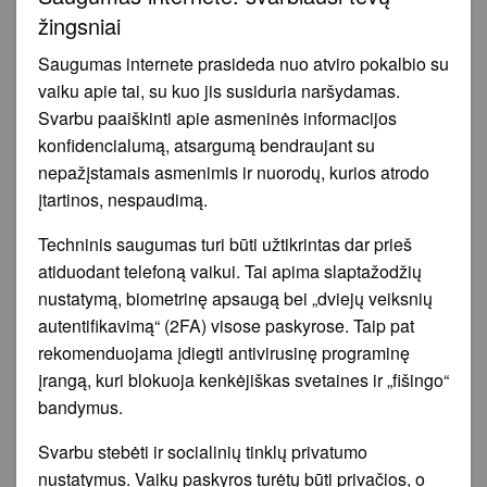
žingsniai
Saugumas internete prasideda nuo atviro pokalbio su
vaiku apie tai, su kuo jis susiduria naršydamas.
Svarbu paaiškinti apie asmeninės informacijos
konfidencialumą, atsargumą bendraujant su
nepažįstamais asmenimis ir nuorodų, kurios atrodo
įtartinos, nespaudimą.
Techninis saugumas turi būti užtikrintas dar prieš
atiduodant telefoną vaikui. Tai apima slaptažodžių
nustatymą, biometrinę apsaugą bei „dviejų veiksnių
autentifikavimą“ (2FA) visose paskyrose. Taip pat
rekomenduojama įdiegti antivirusinę programinę
įrangą, kuri blokuoja kenkėjiškas svetaines ir „fišingo“
bandymus.
Svarbu stebėti ir socialinių tinklų privatumo
nustatymus. Vaikų paskyros turėtų būti privačios, o