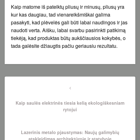
Kaip matome iš pateiktų pliusų ir minusų, pliusų yra
kur kas daugiau, tad vienareikšmiškai galima
pasakyti, kad plėvelės gali būti labai naudingos ir jas
naudoti verta. Aišku, labai svarbu pasirinkti patikimą
tiekėją, kad produktas būtų aukščiausios kokybės, o
tada galėsite džiaugtis pačiu geriausiu rezultatu.
Navigacija
tarp
Previous
Post
įrašų
Kaip saulės elektrinės tiesia kelią ekologiškesniam
rytojui
Next
Lazerinis metalo pjaustymas: Naujų galimybių
Post
atskleidimas architektūroje ir statyboje