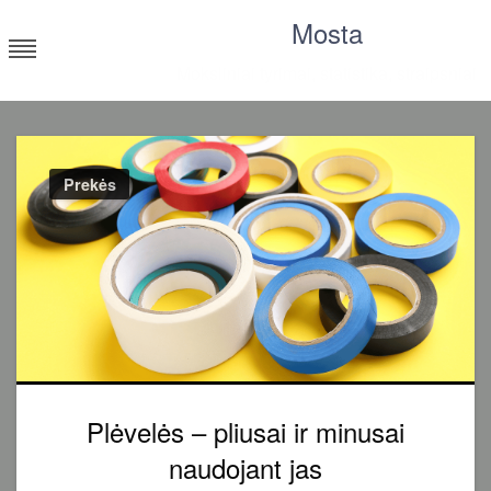
Skip
Mosta
to
content
Moksliniai tyrimai, statistika, straipsniai
Prekės
Plėvelės – pliusai ir minusai
naudojant jas