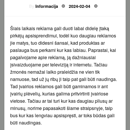
Posted
By
Informacija
2024-02-04
on
Šiais laikais reklama gali duoti labai didelę įtaką
pirkėjų apsisprendimui, todėl kuo daugiau reklamos
jie matys, tuo didesni šansai, kad produktas ar
paslauga bus perkami kur kas labiau. Paprastai, kai
pagalvojame apie reklamą, ją dažniausiai
įsivaizduojame per televiziją ir internetu. Tačiau
žmonės nemažai laiko praleidžia ne vien tik
namuose, tad už jų ribų ji taip pat gali būti naudinga.
Tad įvairios reklamos gali būti gaminamos ir ant
įvairių plėvelių, kurias galima pritvirtinti įvairiose
vietose. Tačiau ar tai turi kur kas daugiau pliusų ar
minusų, norime papasakoti šiame straipsnyje, taip
bus kur kas lengviau apsispręsti, ar toks būdas gali
būti naudingas.