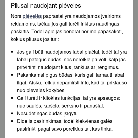
Pliusai naudojant plėveles
Nors
plėvelės
paprastai yra naudojamos įvairioms
reklamoms, tačiau jos gali turėti ir kitas naudingas
paskirtis. Todėl apie jas bendrai norime papasakoti,
kokius pliusus jos turi:
Jos gali būti naudojamos labai plačiai, todėl tai yra
labai patogus būdas, nes nereikia galvoti, kaip jas
pritvirtinti naudojant kitus įrankius ar įrengimus.
Pakankamai pigus būdas, kuris gali tarnauti labai
ilgai. Aišku, reikia nepamiršti ir to, kad tai priklauso
nuo plėvelės kokybės.
Gali turėti ir kitokias funkcijas, tai yra apsaugos:
nuo saulės, karščio, šerkšno ir panašiai.
Nesudėtingas būdas įsigyti.
Didelis pasirinkimas, todėl kiekvienas galės
pasirinkti pagal savo poreikius tai, kas tinka.