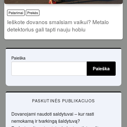
Patarimai
Prekės
Ieškote dovanos smalsiam vaikui? Metalo
detektorius gali tapti nauju hobiu
Paieška
Paieška
PASKUTINĖS PUBLIKACIJOS
Dovanojami naudoti saldytuvai – kur rasti
nemokamą ir tvarkingą šaldytuvą?