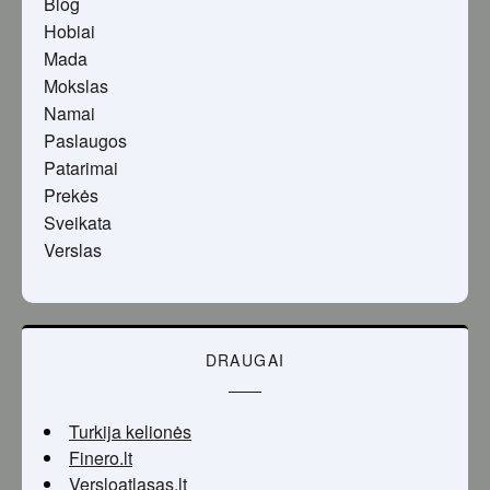
Blog
Hobiai
Mada
Mokslas
Namai
Paslaugos
Patarimai
Prekės
Sveikata
Verslas
DRAUGAI
Turkija kelionės
Finero.lt
Versloatlasas.lt