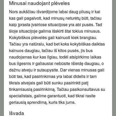
Minusai naudojant plėveles
Nors aukščiau išvardijome labai daug pliusų ir kai
kas gali pagalvoti, kad minusų neturėtų būti, tačiau
kaip įprasta įvairiose situacijose yra abi pusės. Tad
šioje situacijoje galima išskirti štai tokius minusus.
Kokybiškos plėvelės gali kainuoti kiek brangiau.
Tačiau yra natūralu, kad bet koks kokybiškas daiktas
kainuos daugiau, tačiau iš kitos pusės, jis bus
naudojamas kur kas ilgiau, todėl atsipirkimo laikas
bus ilgesnis ir galiausiai nebūsite išleidę daugiau, o
dažnu atveju ir sutaupysite. Dar vienas minusas gali
būti tas, kad pasirinkimas yra labai didelis ir tam
tikrais atvejais gali būti sunku pasirinkti patį
tinkamiausią pasirinkimą. Tačiau pasikonsultavus su
specialistais, galime garantuoti, kad tikrai rasite
geriausią sprendimą, kuris tiks jums.
Išvada