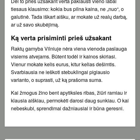
Dėl to prieš užsakant verta paklausti vieno labai
tiesaus klausimo: kokia bus pilna kaina, ne „nuo“, o
galutinė. Tada iškart aišku, ar mokate už realų darbą,
ar už savo skubėjimą.
Ką verta prisiminti prieš užsakant
Raktų gamyba Vilniuje nėra viena vienoda paslauga
visiems atvejams. Būtent todėl ir kainos skiriasi.
Vienur mokate kelis eurus, kitur kelias dešimtis.
Svarbiausia ne ieškoti stebuklingai pigiausio
varianto, o suprasti, už ką prašoma suma.
Kai žmogus žino bent apytiksles ribas, žiūri ramiau ir
klausia aiškiau, permokėti darosi daug sunkiau. O kai
nebeskubi, sprendimai dažniausiai ir būna geresni.