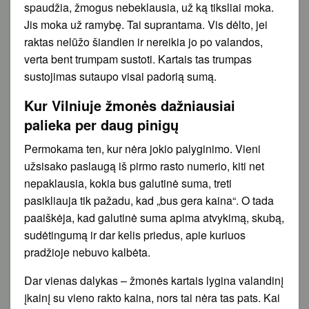
spaudžia, žmogus nebeklausia, už ką tiksliai moka.
Jis moka už ramybę. Tai suprantama. Vis dėlto, jei
raktas nelūžo šiandien ir nereikia jo po valandos,
verta bent trumpam sustoti. Kartais tas trumpas
sustojimas sutaupo visai padorią sumą.
Kur Vilniuje žmonės dažniausiai
palieka per daug pinigų
Permokama ten, kur nėra jokio palyginimo. Vieni
užsisako paslaugą iš pirmo rasto numerio, kiti net
nepaklausia, kokia bus galutinė suma, treti
pasikliauja tik pažadu, kad „bus gera kaina“. O tada
paaiškėja, kad galutinė suma apima atvykimą, skubą,
sudėtingumą ir dar kelis priedus, apie kuriuos
pradžioje nebuvo kalbėta.
Dar vienas dalykas – žmonės kartais lygina valandinį
įkainį su vieno rakto kaina, nors tai nėra tas pats. Kai