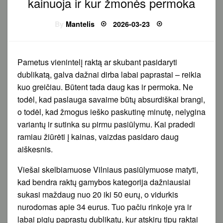
kainuoja ir kur žmonės permoka
Posted
By
Mantelis
2026-03-23
on
Pametus vienintelį raktą ar skubant pasidaryti
dublikatą, galva dažnai dirba labai paprastai – reikia
kuo greičiau. Būtent tada daug kas ir permoka. Ne
todėl, kad paslauga savaime būtų absurdiškai brangi,
o todėl, kad žmogus ieško paskutinę minutę, nelygina
variantų ir sutinka su pirmu pasiūlymu. Kai pradedi
ramiau žiūrėti į kainas, vaizdas pasidaro daug
aiškesnis.
Viešai skelbiamuose Vilniaus pasiūlymuose matyti,
kad bendra raktų gamybos kategorija dažniausiai
sukasi maždaug nuo 20 iki 50 eurų, o vidurkis
nurodomas apie 34 eurus. Tuo pačiu rinkoje yra ir
labai pigių paprastų dublikatų, kur atskirų tipų raktai