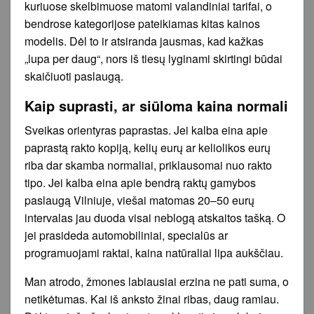
kuriuose skelbimuose matomi valandiniai tarifai, o
bendrose kategorijose pateikiamas kitas kainos
modelis. Dėl to ir atsiranda jausmas, kad kažkas
„lupa per daug“, nors iš tiesų lyginami skirtingi būdai
skaičiuoti paslaugą.
Kaip suprasti, ar siūloma kaina normali
Sveikas orientyras paprastas. Jei kalba eina apie
paprastą rakto kopiją, kelių eurų ar keliolikos eurų
riba dar skamba normaliai, priklausomai nuo rakto
tipo. Jei kalba eina apie bendrą raktų gamybos
paslaugą Vilniuje, viešai matomas 20–50 eurų
intervalas jau duoda visai neblogą atskaitos tašką. O
jei prasideda automobiliniai, specialūs ar
programuojami raktai, kaina natūraliai lipa aukščiau.
Man atrodo, žmones labiausiai erzina ne pati suma, o
netikėtumas. Kai iš anksto žinai ribas, daug ramiau.