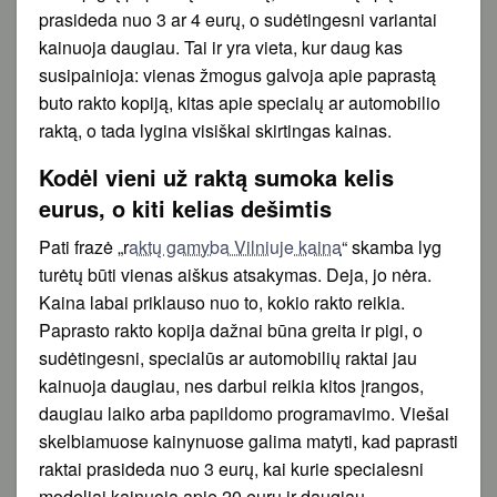
prasideda nuo 3 ar 4 eurų, o sudėtingesni variantai
kainuoja daugiau. Tai ir yra vieta, kur daug kas
susipainioja: vienas žmogus galvoja apie paprastą
buto rakto kopiją, kitas apie specialų ar automobilio
raktą, o tada lygina visiškai skirtingas kainas.
Kodėl vieni už raktą sumoka kelis
eurus, o kiti kelias dešimtis
Pati frazė „r
aktų gamyba Vilniuje kaina
“ skamba lyg
turėtų būti vienas aiškus atsakymas. Deja, jo nėra.
Kaina labai priklauso nuo to, kokio rakto reikia.
Paprasto rakto kopija dažnai būna greita ir pigi, o
sudėtingesni, specialūs ar automobilių raktai jau
kainuoja daugiau, nes darbui reikia kitos įrangos,
daugiau laiko arba papildomo programavimo. Viešai
skelbiamuose kainynuose galima matyti, kad paprasti
raktai prasideda nuo 3 eurų, kai kurie specialesni
modeliai kainuoja apie 20 eurų ir daugiau.