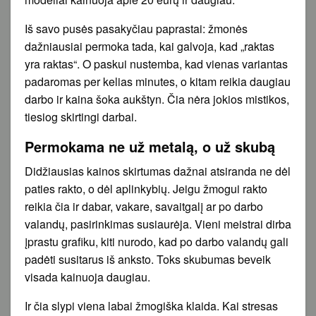
Iš savo pusės pasakyčiau paprastai: žmonės
dažniausiai permoka tada, kai galvoja, kad „raktas
yra raktas“. O paskui nustemba, kad vienas variantas
padaromas per kelias minutes, o kitam reikia daugiau
darbo ir kaina šoka aukštyn. Čia nėra jokios mistikos,
tiesiog skirtingi darbai.
Permokama ne už metalą, o už skubą
Didžiausias kainos skirtumas dažnai atsiranda ne dėl
paties rakto, o dėl aplinkybių. Jeigu žmogui rakto
reikia čia ir dabar, vakare, savaitgalį ar po darbo
valandų, pasirinkimas susiaurėja. Vieni meistrai dirba
įprastu grafiku, kiti nurodo, kad po darbo valandų gali
padėti susitarus iš anksto. Toks skubumas beveik
visada kainuoja daugiau.
Ir čia slypi viena labai žmogiška klaida. Kai stresas