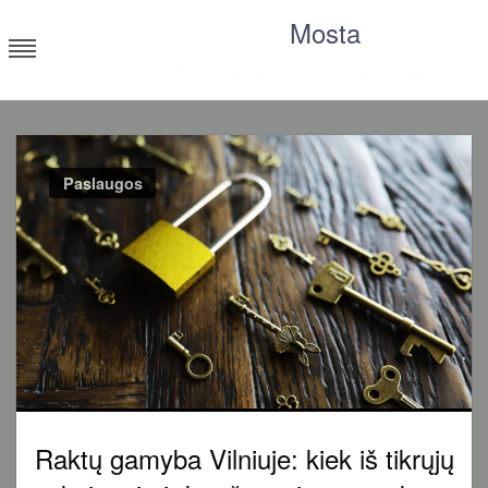
Skip
Mosta
to
content
Moksliniai tyrimai, statistika, straipsniai
Paslaugos
Raktų gamyba Vilniuje: kiek iš tikrųjų