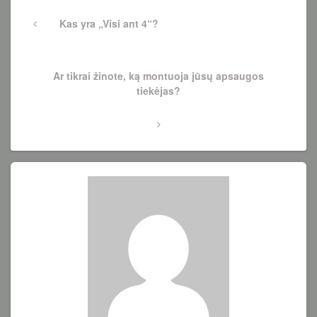
Navigacija
tarp
Previous
Kas yra „Visi ant 4“?
Post
įrašų
Next
Ar tikrai žinote, ką montuoja jūsų apsaugos
Post
tiekėjas?