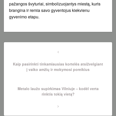
pažangos švyturiai, simbolizuojantys miestą, kuris
brangina ir remia savo gyventojus kiekvienu
gyvenimo etapu.
Navigacija
tarp
Previous
Post
įrašų
Kaip pasirinkti tinkamiausias kortelės atsižvelgiant
į vaiko amžių ir mokymosi poreikius
Next
Metalo laužo supirkimas Vilniuje – kodėl verta
Post
rinktis tokią vietą?