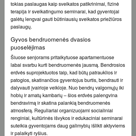
tokias paslaugas kaip sveikatos patikrinimai, fizinė
terapija ir sveikatingumo seminarai, kad gyventojai
galėtų lengvai gauti būtiniausių sveikatos priežiūros
paslaugų.
Gyvos bendruomenės dvasios
puoselėjimas
Šiuose senjorams pritaikytuose apartamentuose
labai svarbu kurti bendruomenės jausmą. Bendrosios
erdvės suprojektuotos taip, kad būtų patrauklios ir
patogios, skatinančios gyventojus burtis, bendrauti ir
dalyvauti įvairioje veikloje. Nuo bendrų valgomųjų iki
hobių ir amatų kambarių – šios erdvės palengvina
bendravimą ir skatina palankią bendruomenės
atmosferą. Reguliariai organizuojami socialiniai
renginiai, kultūrinės išvykos ir edukaciniai seminarai
suteikia gyventojams daug galimybių išlikti aktyviems
ir palaikyti ryšius.