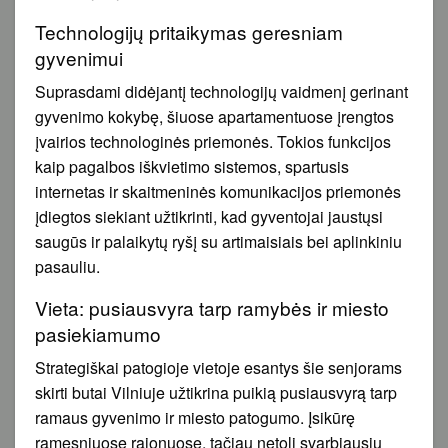
Technologijų pritaikymas geresniam
gyvenimui
Suprasdami didėjantį technologijų vaidmenį gerinant
gyvenimo kokybę, šiuose apartamentuose įrengtos
įvairios technologinės priemonės. Tokios funkcijos
kaip pagalbos iškvietimo sistemos, spartusis
internetas ir skaitmeninės komunikacijos priemonės
įdiegtos siekiant užtikrinti, kad gyventojai jaustųsi
saugūs ir palaikytų ryšį su artimaisiais bei aplinkiniu
pasauliu.
Vieta: pusiausvyra tarp ramybės ir miesto
pasiekiamumo
Strategiškai patogioje vietoje esantys šie senjorams
skirti butai Vilniuje užtikrina puikią pusiausvyrą tarp
ramaus gyvenimo ir miesto patogumo. Įsikūrę
ramesniuose rajonuose, tačiau netoli svarbiausių