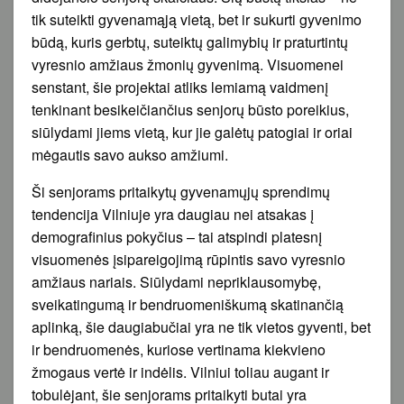
tik suteikti gyvenamąją vietą, bet ir sukurti gyvenimo
būdą, kuris gerbtų, suteiktų galimybių ir praturtintų
vyresnio amžiaus žmonių gyvenimą. Visuomenei
senstant, šie projektai atliks lemiamą vaidmenį
tenkinant besikeičiančius senjorų būsto poreikius,
siūlydami jiems vietą, kur jie galėtų patogiai ir oriai
mėgautis savo aukso amžiumi.
Ši senjorams pritaikytų gyvenamųjų sprendimų
tendencija Vilniuje yra daugiau nei atsakas į
demografinius pokyčius – tai atspindi platesnį
visuomenės įsipareigojimą rūpintis savo vyresnio
amžiaus nariais. Siūlydami nepriklausomybę,
sveikatingumą ir bendruomeniškumą skatinančią
aplinką, šie daugiabučiai yra ne tik vietos gyventi, bet
ir bendruomenės, kuriose vertinama kiekvieno
žmogaus vertė ir indėlis. Vilniui toliau augant ir
tobulėjant, šie senjorams pritaikyti butai yra