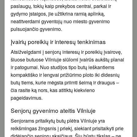
paslaugų, tokių kaip prekybos centrai, parkai ir
gydymo įstaigos, jie užtikrina ramią aplinką,
neatitverdami gyventojų nuo miesto gyvenimo
pulsuojančio gyvenimo.
Įvairių poreikių ir interesų tenkinimas
Atsižvelgdami į senjorų interesų ir poreikių įvairovę,
šiuose butuose Vilniuje siūlomi įvairūs aukštų planai
ir patogumai. Nuo studijos tipo butų ieškantiems
kompaktiško ir lengvai prižiūrimo ploto iki didesnių
butų tiems, kurie mėgsta priimti šeimą ir draugus –
čia rasite ką nors, kas atitiktų kiekvieno
pageidavimus.
Senjorų gyvenimo ateitis Vilniuje
Senjorams pritaikytų butų plėtra Vilniuje yra
reikšmingas žingsnis į priekį, siekiant prisitaikyti prie
didėjančio senjorų skaičiaus. Šių būstų tikslas – ne