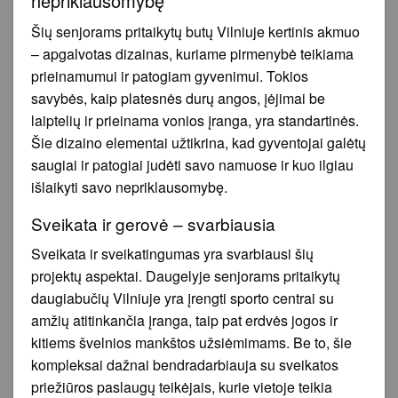
nepriklausomybę
Šių senjorams pritaikytų butų Vilniuje kertinis akmuo
– apgalvotas dizainas, kuriame pirmenybė teikiama
prieinamumui ir patogiam gyvenimui. Tokios
savybės, kaip platesnės durų angos, įėjimai be
laiptelių ir prieinama vonios įranga, yra standartinės.
Šie dizaino elementai užtikrina, kad gyventojai galėtų
saugiai ir patogiai judėti savo namuose ir kuo ilgiau
išlaikyti savo nepriklausomybę.
Sveikata ir gerovė – svarbiausia
Sveikata ir sveikatingumas yra svarbiausi šių
projektų aspektai. Daugelyje senjorams pritaikytų
daugiabučių Vilniuje yra įrengti sporto centrai su
amžių atitinkančia įranga, taip pat erdvės jogos ir
kitiems švelnios mankštos užsiėmimams. Be to, šie
kompleksai dažnai bendradarbiauja su sveikatos
priežiūros paslaugų teikėjais, kurie vietoje teikia