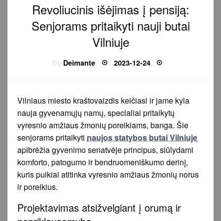
Revoliucinis išėjimas į pensiją:
Senjorams pritaikyti nauji butai
Vilniuje
Posted
By
Deimante
2023-12-24
on
Vilniaus miesto kraštovaizdis keičiasi ir jame kyla
nauja gyvenamųjų namų, specialiai pritaikytų
vyresnio amžiaus žmonių poreikiams, banga. Šie
senjorams pritaikyti
naujos statybos butai Vilniuje
apibrėžia gyvenimo senatvėje principus, siūlydami
komforto, patogumo ir bendruomeniškumo derinį,
kuris puikiai atitinka vyresnio amžiaus žmonių norus
ir poreikius.
Projektavimas atsižvelgiant į orumą ir