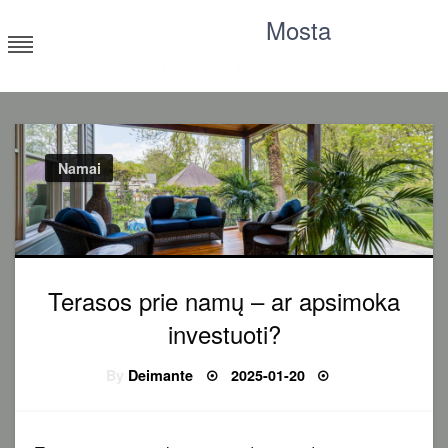
Skip
Mosta
to
content
Moksliniai tyrimai, statistika, straipsniai
Namai
Terasos prie namų – ar apsimoka
investuoti?
Posted
By
Deimante
2025-01-20
on