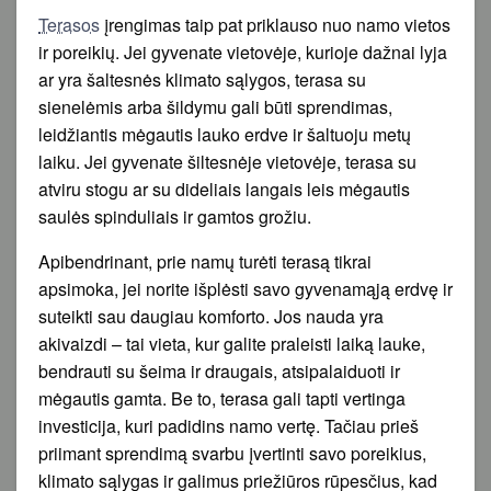
Terasos
įrengimas taip pat priklauso nuo namo vietos
ir poreikių. Jei gyvenate vietovėje, kurioje dažnai lyja
ar yra šaltesnės klimato sąlygos, terasa su
sienelėmis arba šildymu gali būti sprendimas,
leidžiantis mėgautis lauko erdve ir šaltuoju metų
laiku. Jei gyvenate šiltesnėje vietovėje, terasa su
atviru stogu ar su dideliais langais leis mėgautis
saulės spinduliais ir gamtos grožiu.
Apibendrinant, prie namų turėti terasą tikrai
apsimoka, jei norite išplėsti savo gyvenamąją erdvę ir
suteikti sau daugiau komforto. Jos nauda yra
akivaizdi – tai vieta, kur galite praleisti laiką lauke,
bendrauti su šeima ir draugais, atsipalaiduoti ir
mėgautis gamta. Be to, terasa gali tapti vertinga
investicija, kuri padidins namo vertę. Tačiau prieš
priimant sprendimą svarbu įvertinti savo poreikius,
klimato sąlygas ir galimus priežiūros rūpesčius, kad