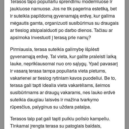
Terasos tapo populiariu sprendimu moderniuose ir
jaukiuose namuose. Jos ne tik pagerina estetiką, bet
ir suteikia papildomą gyvenamąją erdvę, kur galima
mėgautis gamta, organizuoti susibūrimus su draugais
ar tiesiog atsipalaiduoti po darbo dienos. Tačiau ar
apsimoka investuoti į terasą prie namų?
Pirmiausia, terasa suteikia galimybę išplėsti
gyvenamąją erdvę. Tai vieta, kur galite praleisti laiką
lauke, nepriklausomai nuo oro sąlygų. Ypač pavasarį
ir vasarą terasa tampa populiaria vieta pietums,
vakarienei ar tiesiog rytiniam kavos puodeliui. Be to,
terasa gali tapti idealia vieta vakarėliams, šeimos
susibūrimams ar draugų vakarams, nes lauko erdvė
suteikia daugiau laisvės ir mažina tvarkymo
rūpesčius, palyginus su uždara patalpa.
Terasos taip pat gali tapti puikiu poilsio kampeliu.
Tinkamai įrengta terasa su patogiais baldais,