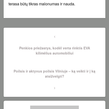
terasa būtų tikras malonumas ir nauda.
Navigacija
tarp
Previous
Post
įrašų
Penkios priežastys, kodėl verta rinktis EVA
kilimėlius automobiliui
Next
Poilsis ir aktyvus poilsis Vilniuje – ką veikti ir į ką
Post
atsižvelgti?