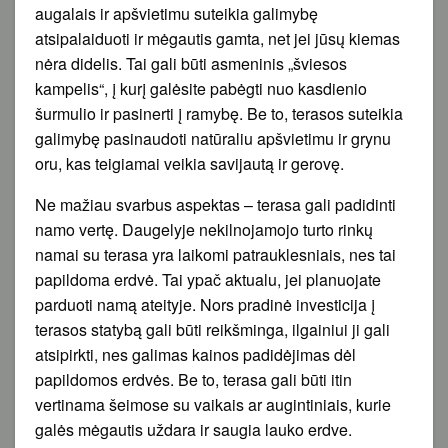
augalais ir apšvietimu suteikia galimybę
atsipalaiduoti ir mėgautis gamta, net jei jūsų kiemas
nėra didelis. Tai gali būti asmeninis „šviesos
kampelis“, į kurį galėsite pabėgti nuo kasdienio
šurmulio ir pasinerti į ramybę. Be to, terasos suteikia
galimybę pasinaudoti natūraliu apšvietimu ir grynu
oru, kas teigiamai veikia savijautą ir gerovę.
Ne mažiau svarbus aspektas – terasa gali padidinti
namo vertę. Daugelyje nekilnojamojo turto rinkų
namai su terasa yra laikomi patrauklesniais, nes tai
papildoma erdvė. Tai ypač aktualu, jei planuojate
parduoti namą ateityje. Nors pradinė investicija į
terasos statybą gali būti reikšminga, ilgainiui ji gali
atsipirkti, nes galimas kainos padidėjimas dėl
papildomos erdvės. Be to, terasa gali būti itin
vertinama šeimose su vaikais ar augintiniais, kurie
galės mėgautis uždara ir saugia lauko erdve.