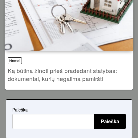
Namai
Ką būtina žinoti prieš pradedant statybas:
dokumentai, kurių negalima pamiršti
Paieška
Paieška