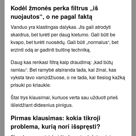
Kodėl žmonės perka filtrus „iš
nuojautos“, o ne pagal faktą
Vanduo yra klastingas dalykas. Jis gali atrodyti
skaidrus, bet turėti per daug kietumo. Gali būti be
kvapo, bet turėti nuosėdų. Gali būti „normalus“, bet
erzinti odą ar gadinti buitinę techniką.
Daug kas renkasi filtrą kaip draudimą: „kad būtų
ramiau“. Bet ramybė atsiranda tada, kai žinai, kas
vyksta tavo vamzdžiuose, o ne tada, kai tiesiog kažką
prisuki po kriaukle.
Štai trys klausimai, kuriuos verta sau užduoti prieš
išleidžiant didesnius pinigus.
Pirmas klausimas: kokia tikroji
problema, kurią nori išspręsti?