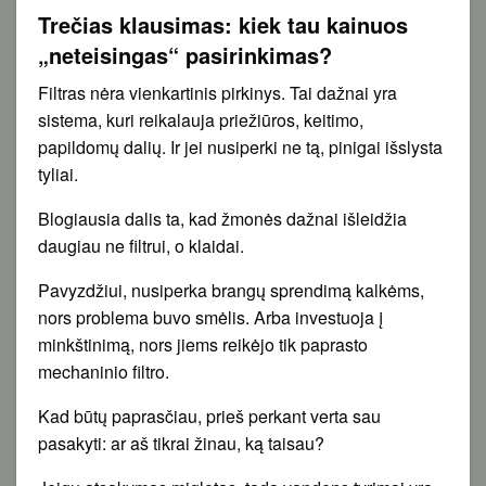
Trečias klausimas: kiek tau kainuos
„neteisingas“ pasirinkimas?
Filtras nėra vienkartinis pirkinys. Tai dažnai yra
sistema, kuri reikalauja priežiūros, keitimo,
papildomų dalių. Ir jei nusiperki ne tą, pinigai išslysta
tyliai.
Blogiausia dalis ta, kad žmonės dažnai išleidžia
daugiau ne filtrui, o klaidai.
Pavyzdžiui, nusiperka brangų sprendimą kalkėms,
nors problema buvo smėlis. Arba investuoja į
minkštinimą, nors jiems reikėjo tik paprasto
mechaninio filtro.
Kad būtų paprasčiau, prieš perkant verta sau
pasakyti: ar aš tikrai žinau, ką taisau?