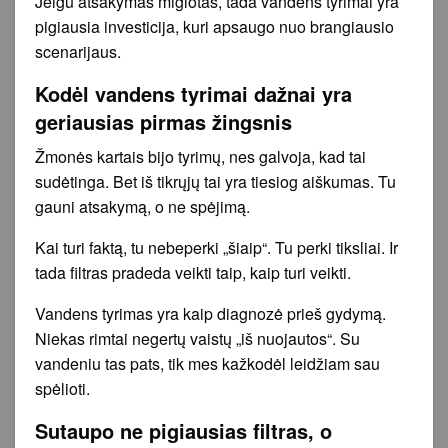
Jeigu atsakymas miglotas, tada vandens tyrimai yra
pigiausia investicija, kuri apsaugo nuo brangiausio
scenarijaus.
Kodėl vandens tyrimai dažnai yra
geriausias pirmas žingsnis
Žmonės kartais bijo tyrimų, nes galvoja, kad tai
sudėtinga. Bet iš tikrųjų tai yra tiesiog aiškumas. Tu
gauni atsakymą, o ne spėjimą.
Kai turi faktą, tu nebeperki „šiaip“. Tu perki tiksliai. Ir
tada filtras pradeda veikti taip, kaip turi veikti.
Vandens tyrimas yra kaip diagnozė prieš gydymą.
Niekas rimtai negertų vaistų „iš nuojautos“. Su
vandeniu tas pats, tik mes kažkodėl leidžiam sau
spėlioti.
Sutaupo ne pigiausias filtras, o