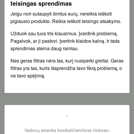
teisingas sprendimas
Jeigu nori sutaupyti šimtus eurų, nereikia ieškoti
pigiausio produkto. Reikia ieškoti teisingo atsakymo.
Užduok sau tuos tris klausimus. Įvardink problemą.
Pagalvok, ar ji pastovi. Įvertink klaidos kainą. Ir tada
sprendimas ateina daug ramiau.
Nes geras filtras nėra tas, kurį nusiperki greitai. Geras
filtras yra tas, kuris išsprendžia tavo tikrą problemą, o
ne tavo spėjimą.
Navigacija
tarp
Previous
Post
įrašų
Vadovų atranka besikeičiančiose rinkose: