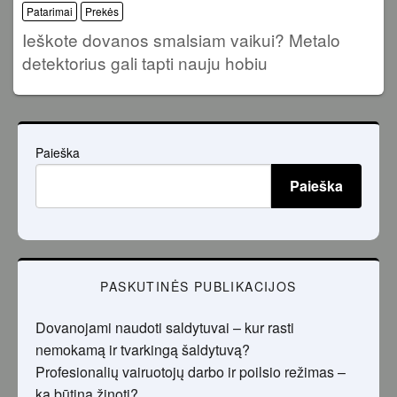
Patarimai
Prekės
Ieškote dovanos smalsiam vaikui? Metalo
detektorius gali tapti nauju hobiu
Paieška
Paieška
PASKUTINĖS PUBLIKACIJOS
Dovanojami naudoti saldytuvai – kur rasti
nemokamą ir tvarkingą šaldytuvą?
Profesionalių vairuotojų darbo ir poilsio režimas –
ką būtina žinoti?