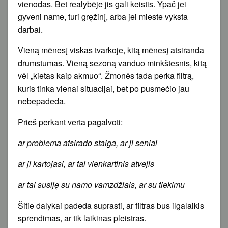
vienodas. Bet realybėje jis gali keistis. Ypač jei
gyveni name, turi gręžinį, arba jei mieste vyksta
darbai.
Vieną mėnesį viskas tvarkoje, kitą mėnesį atsiranda
drumstumas. Vieną sezoną vanduo minkštesnis, kitą
vėl „kietas kaip akmuo“. Žmonės tada perka filtrą,
kuris tinka vienai situacijai, bet po pusmečio jau
nebepadeda.
Prieš perkant verta pagalvoti:
ar problema atsirado staiga, ar ji seniai
ar ji kartojasi, ar tai vienkartinis atvejis
ar tai susiję su namo vamzdžiais, ar su tiekimu
Šitie dalykai padeda suprasti, ar filtras bus ilgalaikis
sprendimas, ar tik laikinas pleistras.