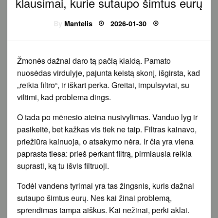
klausimai, kurie sutaupo šimtus eurų
Posted
By
Mantelis
2026-01-30
on
Žmonės dažnai daro tą pačią klaidą. Pamato
nuosėdas virdulyje, pajunta keistą skonį, išgirsta, kad
„reikia filtro“, ir iškart perka. Greitai, impulsyviai, su
viltimi, kad problema dings.
O tada po mėnesio ateina nusivylimas. Vanduo lyg ir
pasikeitė, bet kažkas vis tiek ne taip. Filtras kainavo,
priežiūra kainuoja, o atsakymo nėra. Ir čia yra viena
paprasta tiesa: prieš perkant filtrą, pirmiausia reikia
suprasti, ką tu išvis filtruoji.
Todėl vandens tyrimai yra tas žingsnis, kuris dažnai
sutaupo šimtus eurų. Nes kai žinai problemą,
sprendimas tampa aiškus. Kai nežinai, perki aklai.