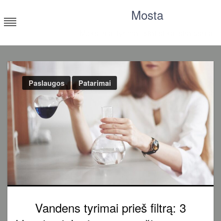
Skip
Mosta
to
content
Moksliniai tyrimai, statistika, straipsniai
Paslaugos
Patarimai
Vandens tyrimai prieš filtrą: 3