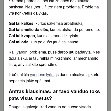
Skamba paprastai, bet čia žmonės dažniausiai
paslysta. Nes „noriu filtro“ nėra problema. Problema
yra konkretus dalykas.
Gal tai kalkės
, kurios užkemša arbatinuką.
Gal tai smėlio dalelės
, kurios atsiranda po remonto.
Gal tai kvapas
, kuris atsiranda tik rytais.
Gal tai oda
, kuri po dušo jaučiasi sausa.
Kai įvardini problemą, pusė darbo jau padaryta. Nes
tada aišku, ar tau reikia minkštinimo, ar mechaninio
filtro, ar visai kito sprendimo.
Ir būtent čia
vandens tyrimas
duoda atsakymą, kurio
nepakeis jokie spėjimai.
Antras klausimas: ar tavo vanduo toks
pats visus metus?
Daugelis galvoja, kad vanduo namuose visada