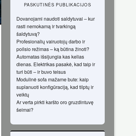
PASKUTINĖS PUBLIKACIJOS
Dovanojami naudoti saldytuvai – kur
rasti nemokamą ir tvarkingą
šaldytuvą?
Profesionalių vairuotojų darbo ir
poilsio režimas – ką būtina žinoti?
Automatas išsijungia kas kelias
dienas. Elektrikas pasakė, kad taip ir
turi būti – ir buvo teisus
Modulinė sofa mažame bute: kaip
suplanuoti konfigūraciją, kad tilptų ir
veiktų
Ar verta pirkti karšto oro gruzdintuvę
šeimai?