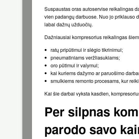
Suspaustas oras autoservise reikalingas dau
vien padangų darbuose. Nuo jo priklauso da
labai dažnų užduočių.
Dažniausiai kompresorius reikalingas šie
ratų pripūtimui ir slėgio tikrinimui;
pneumatiniams veržliasukiams;
oro pūtimui ir valymui;
kai kuriems dažymo ar paruošimo darba
smulkiems remonto procesams, kur reiki
Kai šie darbai vyksta kasdien, kompresorius
Per silpnas kom
parodo savo kai