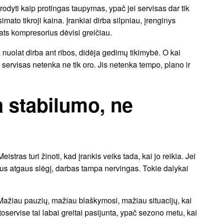
odyti kaip protingas taupymas, ypač jei servisas dar tik
mato tikroji kaina. Įrankiai dirba silpniau, įrenginys
pats kompresorius dėvisi greičiau.
 nuolat dirba ant ribos, didėja gedimų tikimybė. O kai
servisas netenka ne tik oro. Jis netenka tempo, plano ir
a stabilumo, ne
stras turi žinoti, kad įrankis veiks tada, kai jo reikia. Jei
ius atgaus slėgį, darbas tampa nervingas. Tokie dalykai
. Mažiau pauzių, mažiau blaškymosi, mažiau situacijų, kai
oservise tai labai greitai pasijunta, ypač sezono metu, kai