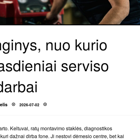
ginys, nuo kurio
asdieniai serviso
darbai
Posted
elis
2026-07-02
on
arto. Keltuvai, ratų montavimo staklės, diagnostikos
, kuri dažnai dirba fone. Ji nestovi dėmesio centre, bet kai