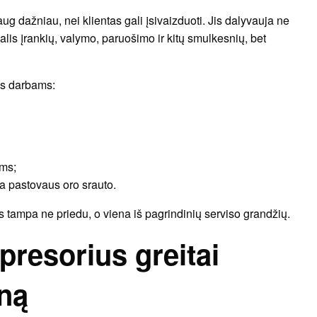
g dažniau, nei klientas gali įsivaizduoti. Jis dalyvauja ne
lis įrankių, valymo, paruošimo ir kitų smulkesnių, bet
ms darbams:
ms;
a pastovaus oro srauto.
 tampa ne priedu, o viena iš pagrindinių serviso grandžių.
presorius greitai
ną