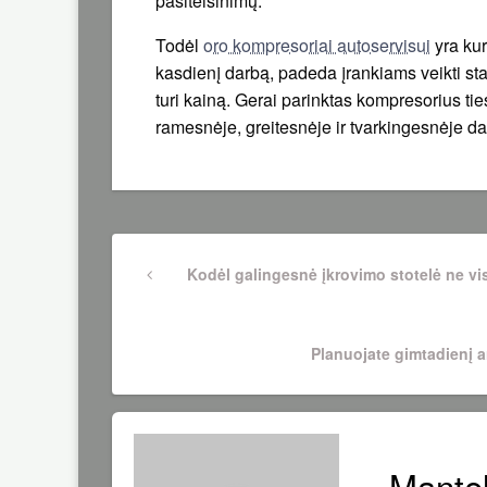
pasiteisinimų.
Todėl
oro kompresoriai autoservisui
yra kur
kasdienį darbą, padeda įrankiams veikti stab
turi kainą. Gerai parinktas kompresorius ti
ramesnėje, greitesnėje ir tvarkingesnėje da
Navigacija
Previous
Kodėl galingesnė įkrovimo stotelė ne vis
Post
tarp
Next
Planuojate gimtadienį a
įrašų
Post
Mantel