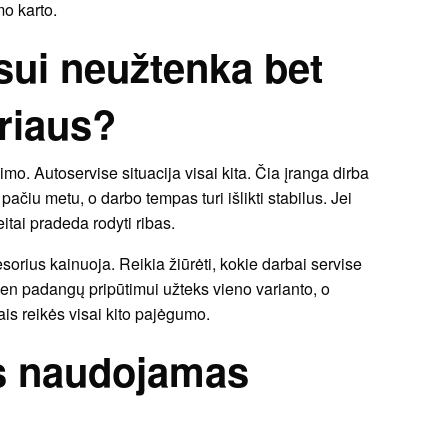
mo karto.
sui neužtenka bet
riaus?
. Autoservise situacija visai kita. Čia įranga dirba
 pačiu metu, o darbo tempas turi išlikti stabilus. Jei
itai pradeda rodyti ribas.
sorius kainuoja. Reikia žiūrėti, kokie darbai servise
Vien padangų pripūtimui užteks vieno varianto, o
is reikės visai kito pajėgumo.
as naudojamas