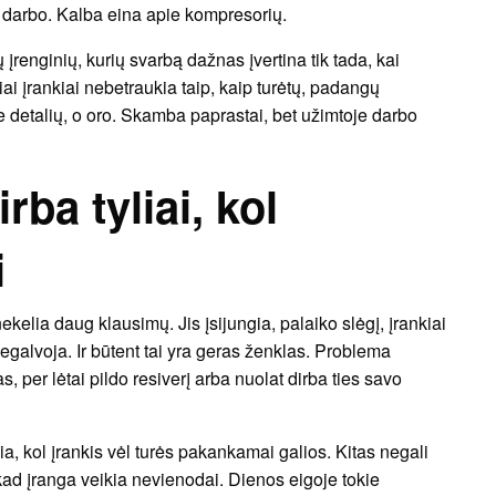
iso darbo. Kalba eina apie kompresorių.
 įrenginių, kurių svarbą dažnas įvertina tik tada, kai
ai įrankiai nebetraukia taip, kaip turėtų, padangų
ne detalių, o oro. Skamba paprastai, bet užimtoje darbo
ba tyliai, kol
i
kelia daug klausimų. Jis įsijungia, palaiko slėgį, įrankiai
 negalvoja. Ir būtent tai yra geras ženklas. Problema
, per lėtai pildo resiverį arba nuolat dirba ties savo
a, kol įrankis vėl turės pakankamai galios. Kitas negali
 kad įranga veikia nevienodai. Dienos eigoje tokie