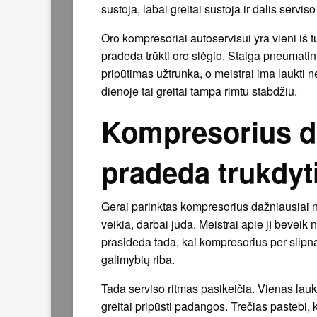
sustoja, labai greitai sustoja ir dalis serv
Oro kompresoriai autoservisui yra vieni iš tų
pradeda trūkti oro slėgio. Staiga pneumatini
pripūtimas užtrunka, o meistrai ima laukti 
dienoje tai greitai tampa rimtu stabdžiu.
Kompresorius dir
pradeda trukdyt
Gerai parinktas kompresorius dažniausiai ne
veikia, darbai juda. Meistrai apie jį beveik
prasideda tada, kai kompresorius per silpnas
galimybių riba.
Tada serviso ritmas pasikeičia. Vienas lauki
greitai pripūsti padangos. Trečias pastebi,