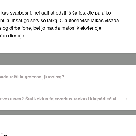
 kas svarbesni, nei gali atrodyti iš šalies. Jie palaiko
iliai ir saugo serviso laiką. O autoservise laikas visada
esiog dirba fone, bet jo nauda matosi kiekvienoje
rbo dienoje.
ada reiškia greitesnį įkrovimą?
r vestuves? Štai kokius fejerverkus renkasi klaipėdiečiai
is