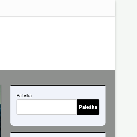
Paieška
Paieška