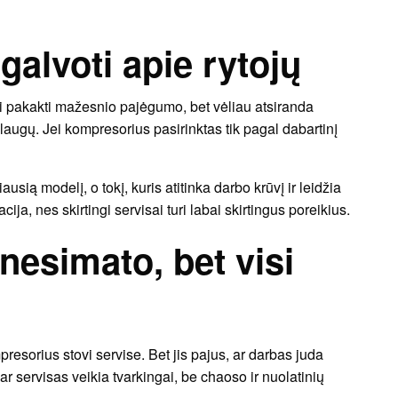
galvoti apie rytojų
ali pakakti mažesnio pajėgumo, bet vėliau atsiranda
laugų. Jei kompresorius pasirinktas tik pagal dabartinį
ausią modelį, o tokį, kuris atitinka darbo krūvį ir leidžia
cija, nes skirtingi servisai turi labai skirtingus poreikius.
 nesimato, bet visi
resorius stovi servise. Bet jis pajus, ar darbas juda
ar servisas veikia tvarkingai, be chaoso ir nuolatinių