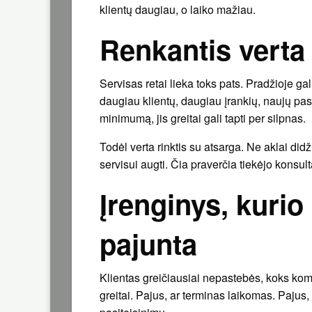
klientų daugiau, o laiko mažiau.
Renkantis verta 
Servisas retai lieka toks pats. Pradžioje g
daugiau klientų, daugiau įrankių, naujų pas
minimumą, jis greitai gali tapti per silpnas.
Todėl verta rinktis su atsarga. Ne aklai didži
servisui augti. Čia praverčia tiekėjo konsulta
Įrenginys, kurio
pajunta
Klientas greičiausiai nepastebės, koks komp
greitai. Pajus, ar terminas laikomas. Pajus, 