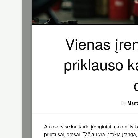
Vienas įren
priklauso k
By
Mant
Autoservise kai kurie įrenginiai matomi iš k
prietaisai, presai. Tačiau yra ir tokia įranga