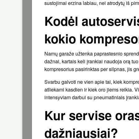
sustojimai erzina labiau, nei atrodytų iš pir
Kodėl autoservi
kokio kompreso
Namų garaže užtenka paprastesnio sprendimo
dažnai, kartais keli įrankiai naudoja orą tuo
kompresorius pasirinktas per silpnas, jis gre
Svarbu galvoti ne vien apie tai, kiek kompre
atliekami kasdien ir kiek oro jiems reikia. 
intensyviam darbui su pneumatiniais įrankia
Kur servise or
dažniausiai?