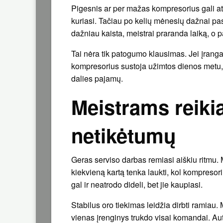
Pigesnis ar per mažas kompresorius gali atr
kuriasi. Tačiau po kelių mėnesių dažnai pasi
dažniau kaista, meistrai praranda laiką, o 
Tai nėra tik patogumo klausimas. Jei įranga
kompresorius sustoja užimtos dienos metu, 
dalies pajamų.
Meistrams reiki
netikėtumų
Geras serviso darbas remiasi aiškiu ritmu. Mei
kiekvieną kartą tenka laukti, kol kompresor
gal ir neatrodo dideli, bet jie kaupiasi.
Stabilus oro tiekimas leidžia dirbti ramiau
vienas įrenginys trukdo visai komandai. Aut