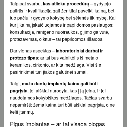
Taip pat svarbu,
kas atlieka procedūrą
– gydytojo
patirtis ir kvalifikacija gali ženkliai paveikti kainą, bet
tuo pačiu ir gydymo kokybę bei sėkmės tikimybę. Kai
kur į kainą įskaičiuojamos ir papildomos paslaugos:
konsultacija, rentgeno nuotraukos, gijimo galvutė,
protezavimas, o kitur – tai papildomos išlaidos.
Dar vienas aspektas –
laboratoriniai darbai ir
protezo tipas
: ar tai bus vainikėlis iš metalo
keramikos, cirkonio, ar kita medžiaga. Visi šie
pasirinkimai turi įtakos galutinei sumai.
Taigi,
maža dantų implantų kaina gali būti
pagrįsta
, jei aiškiai nurodyta, kas į ją įeina, ir jei
naudojamos kokybiškos medžiagos. Tačiau svarbu
nepamiršti: žema kaina turi būti aiškiai pagrįsta, o ne
kelti įtarimų.
Pigus implantas – ar tai visada blogas