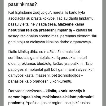
pasirinkimas?
Kai išgirstame žodį „pigu“, neretai iš karto kyla
asociacija su prasta kokybe. Tačiau dantų implantų
pasaulyje tai ne visada tiesa.
Mažesnė kaina
nebūtinai reiškia prastesnį implantą
– kartais tai
tiesiog racionalus sprendimas, paremtas ekonomišku
gamintoju ar efektyvia klinikos darbo organizacija.
Dalis klinikų dirba su mažiau žinomais, bet
sertifikuotais gamintojais, kurių produktai neturi
didelių reklamos biudžetų, tačiau yra patikimi. Taip
pat pigesni implantai gali būti gaminami šalyse, kur
gamybos kaštai mažesni, bet technologijos –
panašios kaip brangesnių konkurentų.
Dar viena priežastis –
klinikų konkurencija ir
sąmoningas kainų mažinimas siekiant pritraukti
pacientų
. Ypač naujos ar regionuose įsikūrusios