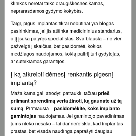
klinikos neretai taiko draugiškesnes kainas,
neprarasdamos gydymo kokybės.
Taigi, pigus implantas tikrai nebūtinai yra blogas
pasirinkimas, jei jis atitinka medicininius standartus,
o jį įsuka patyręs specialistas. Svarbiausia – ne vien
pažvelgti į skaičius, bet pasidomėti, kokios
medžiagos naudojamos, kokią patirtį turi gydytojas,
ar suteikiamos garantijos.
Į ką atkreipti dėmesį renkantis pigesnį
implantą?
Maža kaina gali atrodyti patraukli, tačiau
prieš
priimant sprendimą verta žinoti, ką gaunate už tą
sumą
. Pirmiausia –
pasidomėkite, koks implanto
gamintojas
naudojamas. Jei gamintojo pavadinimas
jums nieko nesako – tai dar nereiškia, kad implantas
prastas, bet visada naudinga paprašyti daugiau