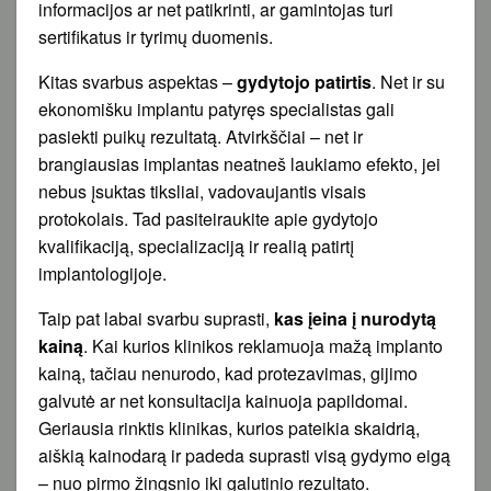
informacijos ar net patikrinti, ar gamintojas turi
sertifikatus ir tyrimų duomenis.
Kitas svarbus aspektas –
gydytojo patirtis
. Net ir su
ekonomišku implantu patyręs specialistas gali
pasiekti puikų rezultatą. Atvirkščiai – net ir
brangiausias implantas neatneš laukiamo efekto, jei
nebus įsuktas tiksliai, vadovaujantis visais
protokolais. Tad pasiteiraukite apie gydytojo
kvalifikaciją, specializaciją ir realią patirtį
implantologijoje.
Taip pat labai svarbu suprasti,
kas įeina į nurodytą
kainą
. Kai kurios klinikos reklamuoja mažą implanto
kainą, tačiau nenurodo, kad protezavimas, gijimo
galvutė ar net konsultacija kainuoja papildomai.
Geriausia rinktis klinikas, kurios pateikia skaidrią,
aiškią kainodarą ir padeda suprasti visą gydymo eigą
– nuo pirmo žingsnio iki galutinio rezultato.