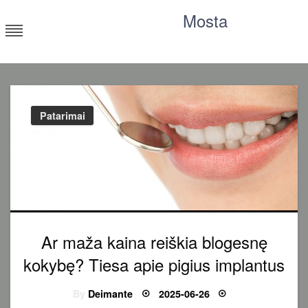
Skip
Mosta
to
content
Moksliniai tyrimai, statistika, straipsniai
Patarimai
Ar maža kaina reiškia blogesnę
kokybę? Tiesa apie pigius implantus
Posted
By
Deimante
2025-06-26
on