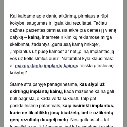
Kai kalbame apie dantų atkūrimą, pirmiausia rūpi
kokybė, saugumas ir ilgalaikiai rezultatai. Tačiau
dažnas pacientas pirmiausia atkreipia dėmesį į vieną
dalyką –
kainą
. Internete ir klinikų reklamose mirga
skelbimai, žadantys „geriausią kainą rinkoje“,
„implantus už pusę kainos“ ar net „pilną implantaciją
vos už kelis šimtus eurų“. Natūraliai kyla klausimas:
ar
mažos dantų implantų kainos
reiškia prastesnę
kokybę?
Šiame straipsnyje panagrinėsime,
kas slypi už
skirtingų implantų kainų
, kada mažesnė kaina gali
būti pagrįsta, o kada verta suklusti. Taip pat
pasidalinsime patarimais,
kaip išsirinkti implantus,
kurie ne tik atitiktų jūsų biudžetą, bet ir užtikrintų
gerą rezultatą daugelį metų
. Nes galiausiai – tai
investicija ne tik į šypseną, bet ir į gyvenimo kokybę.