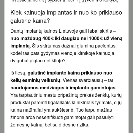
Kiek kainuoja implantas ir nuo ko priklauso
galutinė kaina?
Dantų implantų kainos Lietuvoje gali labai skirtis –
nuo maždaug 400 € iki daugiau nei 1000 € už vieną
implantą
. Šis skirtumas dažnai glumina pacientus:
kodėl tas pats gydymas vienoje klinikoje kainuoja
dvigubai pigiau nei kitoje?
Iš tiesų,
galutinė implanto kaina priklauso nuo
kelių esminių veiksnių
. Vienas svarbiausių – tai
naudojamos medžiagos ir implanto gamintojas
.
Yra tarptautiniu mastu pripažintų prekės ženklų, kurių
produktai paremti ilgalaikiais klinikiniais tyrimais, o jų
kaina natūraliai yra aukštesnė. Tuo tarpu mažiau
žinomi arba nesertifikuoti gamintojai gali pasiūlyti
žemesnę kainą, bet su didesne rizika.