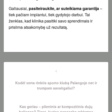
Galiausiai,
pasiteiraukite, ar suteikiama garantija
–
tiek pačiam implantui, tiek gydytojo darbui. Tai
ženklas, kad klinika pasitiki savo sprendimais ir
prisiima atsakomybę už rezultatą.
Navigacija
tarp
Previous
Post
įrašų
Kodėl verta rinktis sporto klubą Palangoje net ir
trumpam savaitgaliui?
Next
Kas geriau – plieninis ar kompozitinis dujų
Post
balionas? Tiesa, kurios nepasako reklamos