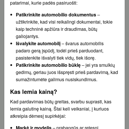
patarimai, kurie padės pasiruošti:
Patikrinkite automobilio dokumentus
–
užtikrinkite, kad visi reikalingi dokumentai, tokie
kaip techninė apžiūra ir draudimas, būtų
galiojantys.
Išvalykite automobilį
– švarus automobilis
padaro gerą įspūdį, todėl prieš parduodant,
pasistenkite išvalyti tiek vidų, tiek išorę.
Patikrinkite automobilio būklę
– jei yra smulkių
gedimų, geriau juos išspręsti prieš pardavimą, kad
sumažintumėte galimus nusiskundimus.
Kas lemia kainą?
Kad pardavimas būtų greitas, svarbu suprasti, kas
lemia galutinę kainą. Štai keli veiksniai, į kuriuos
atkreipia dėmesį supirkėjai:
Markė ir modelis
– prabangūs ar retesni