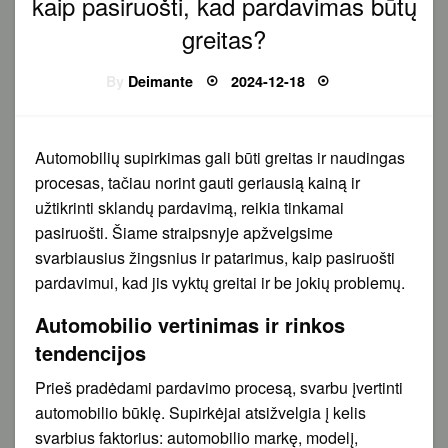
kaip pasiruošti, kad pardavimas būtų
greitas?
Posted
By
Deimante
2024-12-18
on
Automobilių supirkimas gali būti greitas ir naudingas
procesas, tačiau norint gauti geriausią kainą ir
užtikrinti sklandų pardavimą, reikia tinkamai
pasiruošti. Šiame straipsnyje apžvelgsime
svarbiausius žingsnius ir patarimus, kaip pasiruošti
pardavimui, kad jis vyktų greitai ir be jokių problemų.
Automobilio vertinimas ir rinkos
tendencijos
Prieš pradėdami pardavimo procesą, svarbu įvertinti
automobilio būklę. Supirkėjai atsižvelgia į kelis
svarbius faktorius: automobilio markę, modelį,