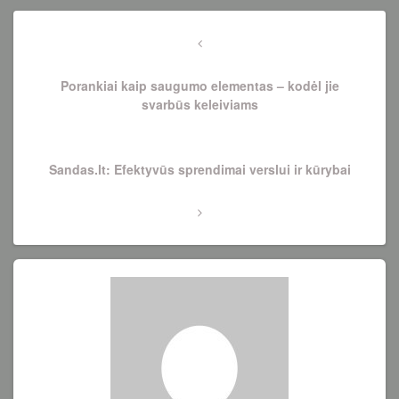
Navigacija
tarp
Previous
Post
įrašų
Porankiai kaip saugumo elementas – kodėl jie
svarbūs keleiviams
Next
Sandas.lt: Efektyvūs sprendimai verslui ir kūrybai
Post