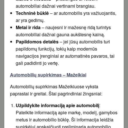
automobiliai dažnai vertinami brangiau.
Techninė būklė
– ar automobilis yra važiuojantis,
ar yra gedimų.
Metai ir rida
– naujesni ir mažesnę ridą turintys
automobiliai dažnai gauna aukštesnę kainą.
Papildomos detalės
– jei jūsų automobilis turi
papildomų funkcijų, tokių kaip modernūs
navigacijos įrenginiai ar automatinės pavaros, tai
gali padidinti jo vertę.
Automobilių supirkimas – Mažeikiai
Automobilių supirkimas Mažeikiuose vyksta
paprastai ir greitai. Štai pagrindiniai žingsniai:
Užpildykite informaciją apie automobilį
:
Pateikite informaciją apie markę, modelį, gamybos
metus ir automobilio būklę. Ši informacija leidžia
supirkėjui apskaičiuoti preliminarią automobilio