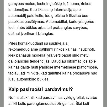
gamybos metus, techninę būklę ir, žinoma, rinkos
tendencijas. Kuo tikslesnę informaciją apie
automobilį pateiksite, tuo greičiau ir tiksliau bus
pateiktas pasiūlymas. Automobiliai, kurie yra geros
techninės būklės arba turi prabangias savybes,
dažnai įvertinami brangiau.
Prieš kontaktuodami su supirkėjais,
rekomenduojame patikrinti rinkos kainas ir sužinoti,
kiek panašūs modeliai yra verti pagal šiuo metu
galiojančias tendencijas. Daugiau informacijos apie
kainas galite rasti įvairiose internetinėse platformose,
tačiau, atsiminkite, kad galutinė kaina priklausys nuo
jūsų automobilio būklės.
Kaip pasiruošti pardavimui?
Norint užtikrinti, kad pardavimas vyktų greitai, svarbu
atlikti kelis parengiamuosius žingsnius. Štai keli