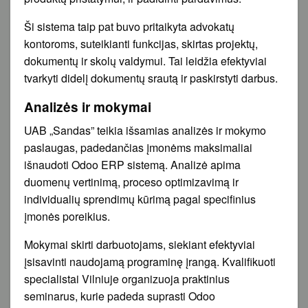
Ši sistema taip pat buvo pritaikyta advokatų
kontoroms, suteikianti funkcijas, skirtas projektų,
dokumentų ir skolų valdymui. Tai leidžia efektyviai
tvarkyti didelį dokumentų srautą ir paskirstyti darbus.
Analizės ir mokymai
UAB „Sandas” teikia išsamias analizės ir mokymo
paslaugas, padedančias įmonėms maksimaliai
išnaudoti Odoo ERP sistemą. Analizė apima
duomenų vertinimą, proceso optimizavimą ir
individualių sprendimų kūrimą pagal specifinius
įmonės poreikius.
Mokymai skirti darbuotojams, siekiant efektyviai
įsisavinti naudojamą programinę įrangą. Kvalifikuoti
specialistai Vilniuje organizuoja praktinius
seminarus, kurie padeda suprasti Odoo