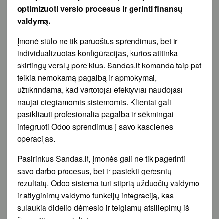
optimizuoti verslo procesus ir gerinti finansų
valdymą.
Įmonė siūlo ne tik paruoštus sprendimus, bet ir
individualizuotas konfigūracijas, kurios atitinka
skirtingų verslų poreikius. Sandas.lt komanda taip pat
teikia nemokamą pagalbą ir apmokymai,
užtikrindama, kad vartotojai efektyviai naudojasi
naujai diegiamomis sistemomis. Klientai gali
pasikliauti profesionalia pagalba ir sėkmingai
integruoti Odoo sprendimus į savo kasdienes
operacijas.
Pasirinkus Sandas.lt, įmonės gali ne tik pagerinti
savo darbo procesus, bet ir pasiekti geresnių
rezultatų. Odoo sistema turi stiprią užduočių valdymo
ir atlyginimų valdymo funkcijų integraciją, kas
sulaukia didelio dėmesio ir teigiamų atsiliepimų iš