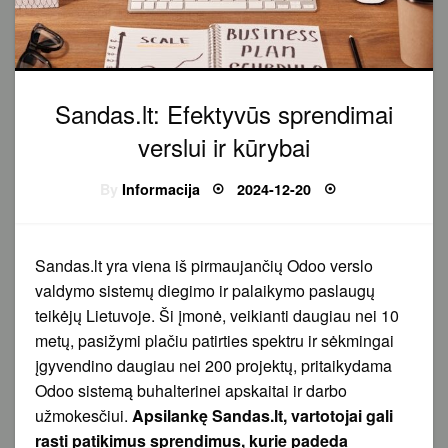
Sandas.lt: Efektyvūs sprendimai
verslui ir kūrybai
Posted
By
Informacija
2024-12-20
on
Sandas.lt yra viena iš pirmaujančių Odoo verslo
valdymo sistemų diegimo ir palaikymo paslaugų
teikėjų Lietuvoje. Ši įmonė, veikianti daugiau nei 10
metų, pasižymi plačiu patirties spektru ir sėkmingai
įgyvendino daugiau nei 200 projektų, pritaikydama
Odoo sistemą buhalterinei apskaitai ir darbo
užmokesčiui.
Apsilankę Sandas.lt, vartotojai gali
rasti patikimus sprendimus, kurie padeda