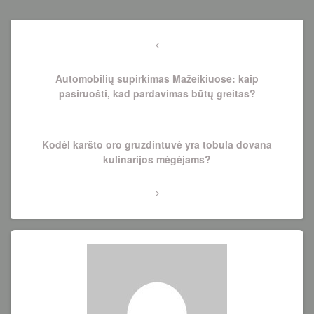
Navigacija
tarp
Previous
Post
įrašų
Automobilių supirkimas Mažeikiuose: kaip
pasiruošti, kad pardavimas būtų greitas?
Next
Kodėl karšto oro gruzdintuvė yra tobula dovana
Post
kulinarijos mėgėjams?