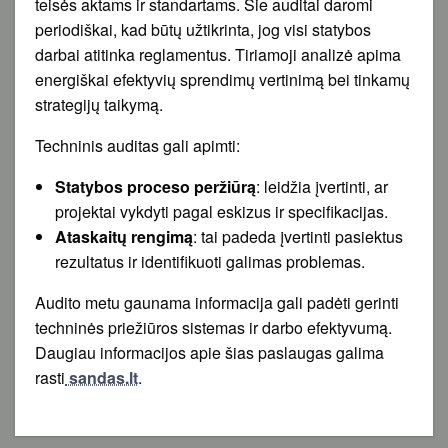
teisės aktams ir standartams. Šie auditai daromi
periodiškai, kad būtų užtikrinta, jog visi statybos
darbai atitinka reglamentus. Tiriamoji analizė apima
energiškai efektyvių sprendimų vertinimą bei tinkamų
strategijų taikymą.
Techninis auditas gali apimti:
Statybos proceso peržiūrą
: leidžia įvertinti, ar
projektai vykdyti pagal eskizus ir specifikacijas.
Ataskaitų rengimą
: tai padeda įvertinti pasiektus
rezultatus ir identifikuoti galimas problemas.
Audito metu gaunama informacija gali padėti gerinti
techninės priežiūros sistemas ir darbo efektyvumą.
Daugiau informacijos apie šias paslaugas galima
rasti
sandas.lt
.