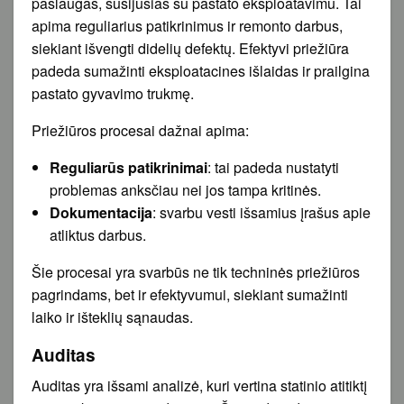
paslaugas, susijusias su pastato eksploatavimu. Tai
apima reguliarius patikrinimus ir remonto darbus,
siekiant išvengti didelių defektų. Efektyvi priežiūra
padeda sumažinti eksploatacines išlaidas ir prailgina
pastato gyvavimo trukmę.
Priežiūros procesai dažnai apima:
Reguliarūs patikrinimai
: tai padeda nustatyti
problemas anksčiau nei jos tampa kritinės.
Dokumentacija
: svarbu vesti išsamius įrašus apie
atliktus darbus.
Šie procesai yra svarbūs ne tik techninės priežiūros
pagrindams, bet ir efektyvumui, siekiant sumažinti
laiko ir išteklių sąnaudas.
Auditas
Auditas yra išsami analizė, kuri vertina statinio atitiktį