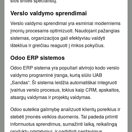
šios srities specialistų.
Verslo valdymo sprendimai
Verslo valdymo sprendimai yra esminiai moderniems
įmonių procesams optimizuoti. Naudojant pažangias
sistemas, organizacijos gali efektyviau valdyti
išteklius ir greičiau reaguoti į rinkos pokyčius.
Odoo ERP sistemos
Odoo ERP sistema yra populiari atvirojo kodo verslo
valdymo programinė įranga, kurią siūlo UAB
„Sandas”. Ši sistema leidžia automatiškai integruoti
įvairius verslo procesus, tokius kaip CRM, apskaitos,
atsargų valdymas ir projektų valdymas.
Odoo suteikia galimybę analizuoti klientų poreikius ir
stebėti įmonės veiklos duomenis. Tai padeda priimti
informuotus sprendimus, sumažinti laiką, reikalingą
produktų pristatymui, ir padidinti pardavimus.