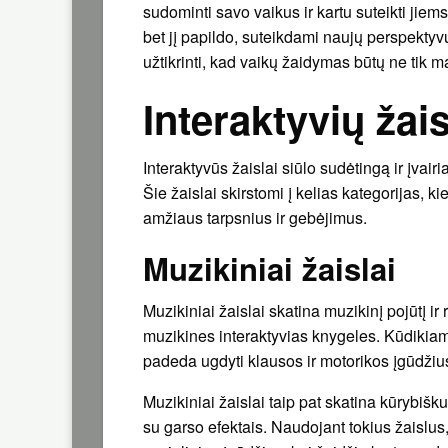
sudominti savo vaikus ir kartu suteikti jiems
bet jį papildo, suteikdami naujų perspektyvų
užtikrinti, kad vaikų žaidymas būtų ne tik m
Interaktyvių žaisl
Interaktyvūs žaislai siūlo sudėtingą ir įvai
Šie žaislai skirstomi į kelias kategorijas, ki
amžiaus tarpsnius ir gebėjimus.
Muzikiniai žaislai
Muzikiniai žaislai skatina muzikinį pojūtį ir
muzikines interaktyvias knygeles. Kūdikiam
padeda ugdyti klausos ir motorikos įgūdžiu
Muzikiniai žaislai taip pat skatina kūrybišk
su garso efektais. Naudojant tokius žaislus,