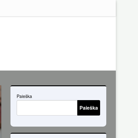
Paieška
Paieška