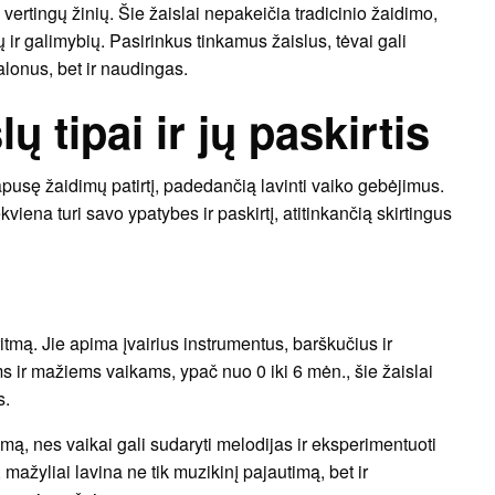
 vertingų žinių. Šie žaislai nepakeičia tradicinio žaidimo,
 ir galimybių. Pasirinkus tinkamus žaislus, tėvai gali
alonus, bet ir naudingas.
ų tipai ir jų paskirtis
riapusę žaidimų patirtį, padedančią lavinti vaiko gebėjimus.
ekviena turi savo ypatybes ir paskirtį, atitinkančią skirtingus
 ritmą. Jie apima įvairius instrumentus, barškučius ir
s ir mažiems vaikams, ypač nuo 0 iki 6 mėn., šie žaislai
s.
umą, nes vaikai gali sudaryti melodijas ir eksperimentuoti
 mažyliai lavina ne tik muzikinį pajautimą, bet ir