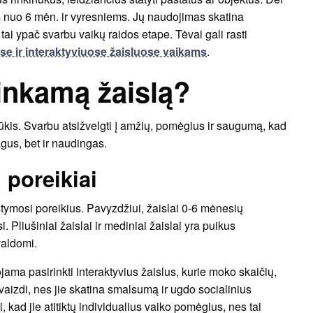
s nuo 6 mėn. ir vyresniems. Jų naudojimas skatina
 tai ypač svarbu vaikų raidos etape. Tėvai gali rasti
e ir interaktyviuose žaisluose vaikams
.
tinkamą žaislą?
ššūkis. Svarbu atsižvelgti į amžių, pomėgius ir saugumą, kad
magus, bet ir naudingas.
 poreikiai
stymosi poreikius. Pavyzdžiui, žaislai 0-6 mėnesių
. Pliušiniai žaislai ir mediniai žaislai yra puikus
valdomi.
a pasirinkti interaktyvius žaislus, kurie moko skaičių,
vaizdi, nes jie skatina smalsumą ir ugdo socialinius
i, kad jie atitiktų individualius vaiko pomėgius, nes tai