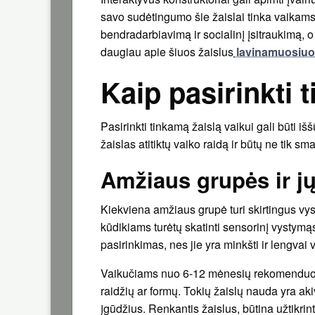
savo sudėtingumo šie žaislai tinka vaikam
bendradarbiavimą ir socialinį įsitraukimą, o
daugiau apie šiuos žaislus
lavinamuosiuos
Kaip pasirinkti 
Pasirinkti tinkamą žaislą vaikui gali būti i
žaislas atitiktų vaiko raidą ir būtų ne tik s
Amžiaus grupės ir jų
Kiekviena amžiaus grupė turi skirtingus vy
kūdikiams turėtų skatinti sensorinį vystymąsi
pasirinkimas, nes jie yra minkšti ir lengvai 
Vaikučiams nuo 6-12 mėnesių rekomenduojam
raidžių ar formų. Tokių žaislų nauda yra aki
įgūdžius. Renkantis žaislus, būtina užtikrint