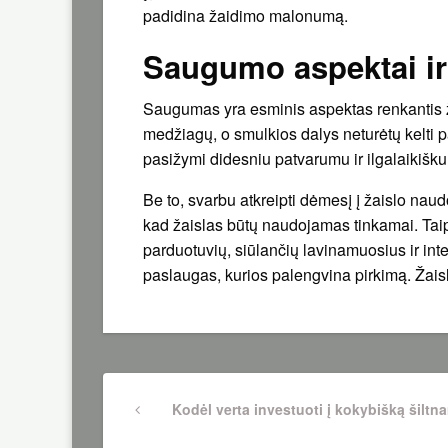
padidina žaidimo malonumą.
Saugumo aspektai i
Saugumas yra esminis aspektas renkantis žai
medžiagų, o smulkios dalys neturėtų kelti
pasižymi didesniu patvarumu ir ilgalaikišk
Be to, svarbu atkreipti dėmesį į žaislo naud
kad žaislas būtų naudojamas tinkamai. Ta
parduotuvių, siūlančių lavinamuosius ir int
paslaugas, kurios palengvina pirkimą. Žais
Navigacija
Previous
Kodėl verta investuoti į kokybišką šiltn
Post