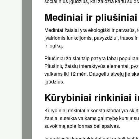
socialinius įgūdžius, kai žaidžia kartu su d
Mediniai ir pliušiniai
Mediniai žaislai yra ekologiški ir patvarūs,
įvairiomis funkcijomis, pavyzdžiui, trasos 
ir logiką.
Pliušiniai žaislai taip pat yra labai populi
Pliušinių žaislų interaktyvūs elementai, pvz.
vaikams iki 12 mėn. Daugeliu atvejų jie skat
įgūdžius.
Kūrybiniai rinkiniai i
Kūrybiniai rinkiniai ir konstruktoriai yra skir
žaislai suteikia vaikams galimybę kurti ir s
suvokimą apie formas bei spalvas.
Interaktyvūs konstruktoriai gali apimti įvair