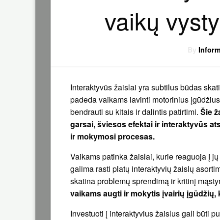
vaikų vysty
By
Inform
Interaktyvūs žaislai yra subtilus būdas ska
padeda vaikams lavinti motorinius įgūdžius,
bendrauti su kitais ir dalintis patirtimi.
Šie ž
garsai, šviesos efektai ir interaktyvūs a
ir mokymosi procesas.
Vaikams patinka žaislai, kurie reaguoja į jų 
galima rasti platų interaktyvių žaislų asort
skatina problemų sprendimą ir kritinį mąst
vaikams augti ir mokytis įvairių įgūdžių, 
Investuoti į interaktyvius žaislus gali būt