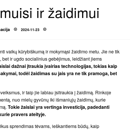
muisi ir žaidimui
Posted
acija
2024-11-23
on
tinti vaikų kūrybiškumą ir mokymąsi žaidimo metu. Jie ne tik
 bet ir ugdo socialinius gebėjimus, leidžiant jiems
aislai dažnai įtraukia įvairias technologijas, tokias kaip
tsakymai, todėl žaidimas su jais yra ne tik pramoga, bet
veiksmus, ir taip jie labiau įsitraukia į žaidimą. Rinkoje
imentą, nuo mielų gyvūnų iki išmaniųjų žaidimų, kurie
ymą.
Tokie žaislai yra vertinga investicija, padedanti
kurie pravers ateityje.
i puikus sprendimas tėvams, ieškantiems būdų, kaip