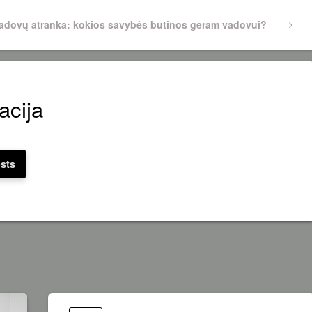
ext
adovų atranka: kokios savybės būtinos geram vadovui?
ost
acija
osts