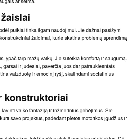
raugais ar šeima.
 žaislai
 todėl puikiai tinka ilgam naudojimui. Jie dažnai pasižymi
ir konstrukciniai žaidimai, kurie skatina problemų sprendimą
arūs, ypač tarp mažų vaikų. Jie suteikia komfortą ir saugumą.
, garsai ir judesiai, paverčia juos dar patrauklesniais
ina vaizduotę ir emocinį ryšį, skatindami socialinius
r konstruktoriai
ti lavinti vaiko fantaziją ir inžinerinius gebėjimus. Šie
ukurti savo projektus, padedant plėtoti motorikos įgūdžius ir
ius rinkinukus, leidžiančius statyti pastatus ar objektus. Dėl