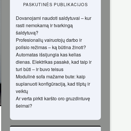
PASKUTINĖS PUBLIKACIJOS
Dovanojami naudoti saldytuvai – kur
rasti nemokamą ir tvarkingą
šaldytuvą?
Profesionalių vairuotojų darbo ir
poilsio režimas – ką būtina žinoti?
Automatas išsijungia kas kelias
dienas. Elektrikas pasakė, kad taip ir
turi būti – ir buvo teisus
Modulinė sofa mažame bute: kaip
suplanuoti konfigūraciją, kad tilptų ir
veiktų
Ar verta pirkti karšto oro gruzdintuvę
šeimai?