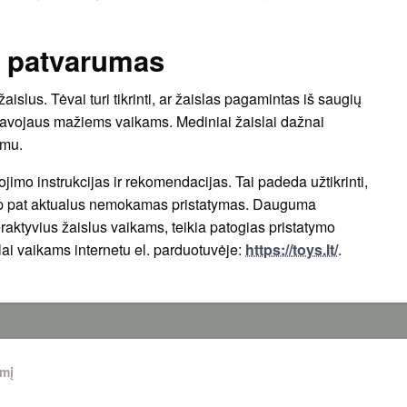
r patvarumas
slus. Tėvai turi tikrinti, ar žaislas pagamintas iš saugių
 pavojaus mažiems vaikams. Mediniai žaislai dažnai
umu.
ojimo instrukcijas ir rekomendacijas. Tai padeda užtikrinti,
ip pat aktualus nemokamas pristatymas. Dauguma
eraktyvius žaislus vaikams, teikia patogias pristatymo
lai vaikams internetu el. parduotuvėje:
https://toys.lt/
.
amį