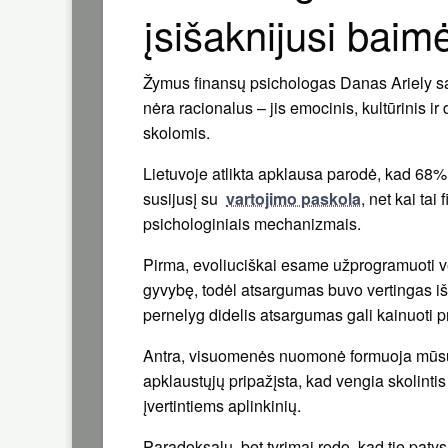
įsišaknijusi baim
Žymus finansų psichologas Danas Ariely sa
nėra racionalus – jis emocinis, kultūrinis ir
skolomis.
Lietuvoje atlikta apklausa parodė, kad 68%
susijusį su
vartojimo paskola
, net kai tai
psichologiniais mechanizmais.
Pirma, evoliuciškai esame užprogramuoti ve
gyvybę, todėl atsargumas buvo vertingas išl
pernelyg didelis atsargumas gali kainuoti 
Antra, visuomenės nuomonė formuoja mūsų 
apklaustųjų pripažįsta, kad vengia skolintis
įvertintiems aplinkinių.
Paradoksalu, bet tyrimai rodo, kad tie paty