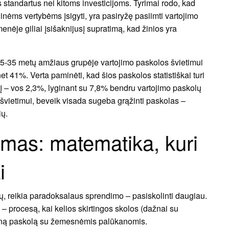
s standartus nei kitoms investicijoms. Tyrimai rodo, kad
inėms vertybėms įsigyti, yra pasiryžę pasiimti vartojimo
nėje giliai įsišaknijusį supratimą, kad žinios yra
5-35 metų amžiaus grupėje vartojimo paskolos švietimui
net 41%. Verta paminėti, kad šios paskolos statistiškai turi
į – vos 2,3%, lyginant su 7,8% bendru vartojimo paskolų
i švietimui, beveik visada sugeba grąžinti paskolas –
ių.
imas: matematika, kuri
i
mų, reikia paradoksalaus sprendimo – pasiskolinti daugiau.
– procesą, kai kelios skirtingos skolos (dažnai su
eną paskolą su žemesnėmis palūkanomis.