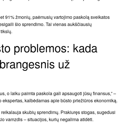
net 91% žmonių, paėmusių vartojimo paskolą sveikatos
nesigaili šio sprendimo. Tai vienas aukščiausių
tikslų.
to problemos: kada
brangesnis už
 o laiku paimta paskola gali apsaugoti jūsų finansus,” –
rto ekspertas, kalbėdamas apie būsto priežiūros ekonomiką.
s reikalauja skubių sprendimų. Prakiuręs stogas, sugedusi
o vamzdis – situacijos, kurių negalima atidėti.