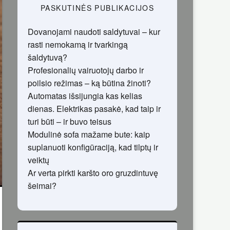
PASKUTINĖS PUBLIKACIJOS
Dovanojami naudoti saldytuvai – kur
rasti nemokamą ir tvarkingą
šaldytuvą?
Profesionalių vairuotojų darbo ir
poilsio režimas – ką būtina žinoti?
Automatas išsijungia kas kelias
dienas. Elektrikas pasakė, kad taip ir
turi būti – ir buvo teisus
Modulinė sofa mažame bute: kaip
suplanuoti konfigūraciją, kad tilptų ir
veiktų
Ar verta pirkti karšto oro gruzdintuvę
šeimai?