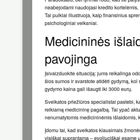
neabejodami naudojasi kredito kortelėmis, 
Tai puikiai iliustruoja, kaip finansinius spr
psichologiniai veiksniai.
Medicininės išlai
pavojinga
Įsivaizduokite situaciją: jums reikalinga o
šios sumos ir svarstote atidėti gydymą, kol 
gydymo kaina gali išaugti iki 3000 eurų.
Sveikatos priežiūros specialistai pastebi, ka
reikiamą medicininę pagalbą. Tai ypač aktu
nenumatytomis medicininėmis išlaidomis, k
Įdomu tai, kad sveikatos klausimais žmonės 3
visiškai suprantama – evoliuciškai esame užp