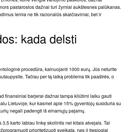
nors pastarosios dažnai turi žymiai aukštesnes palūkanas.
endimus lemia ne tik racionalūs skaičiavimai, bet ir
dos: kada delsti
dontologinė procedūra, kainuojanti 1000 eurų. Jūs neturite
sutaupysite. Tačiau per tą laiką problema tik paaštrės, o
d finansiniai barjerai dažnai tampa kliūtimi laiku gauti
alu Lietuvoje, kur kasmet apie 15% gyventojų susiduria su
urių negali padengti iš einamųjų pajamų.
,5 karto labiau linkę skolintis nei kitais atvejais. Tai
rogramuoti prioritetizuoti sveikatą, nes ji tiesiogiai