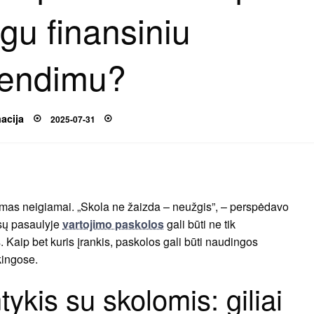
ngu finansiniu
rendimu?
Posted
acija
2025-07-31
on
amas neigiamai. „Skola ne žaizda – neužgis”, – perspėdavo
nsų pasaulyje
vartojimo paskolos
gali būti ne tik
. Kaip bet kuris įrankis, paskolos gali būti naudingos
kingose.
ykis su skolomis: giliai