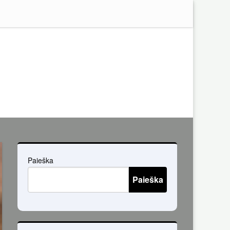
Paieška
Paieška