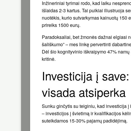
Inžineriniai tyrimai rodo, kad laiku nespr
išlaidas 2-3 kartus. Tai puikiai iliustruoja
nuotėkis, kurio sutvarkymas kainuotų 150 eu
prireiks 1500 eurų.
Paradoksaliai, bet žmonės dažnai elgiasi 
šališkumo” – mes linkę pervertinti dabartin
Dėl šio kognityvinio iškraipymo 47% namų s
kritinė.
Investicija į save
visada atsiperka
Sunku ginčytis su teiginiu, kad investicija į 
– investicijos į švietimą ir kvalifikacijos kė
suteikdamos 15-30% pajamų padidėjimą.