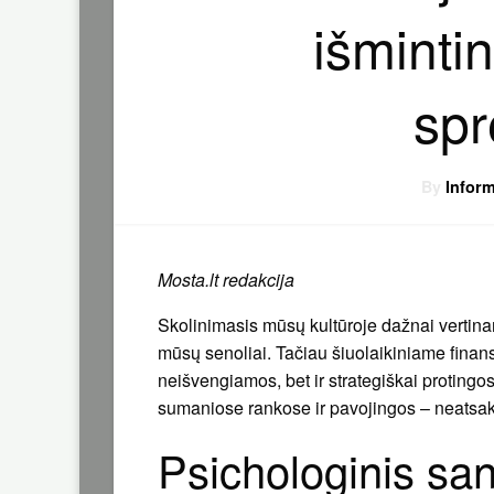
išminti
sp
By
Inform
Mosta.lt redakcija
Skolinimasis mūsų kultūroje dažnai vertin
mūsų senoliai. Tačiau šiuolaikiniame fina
neišvengiamos, bet ir strategiškai protingos
sumaniose rankose ir pavojingos – neatsa
Psichologinis sant