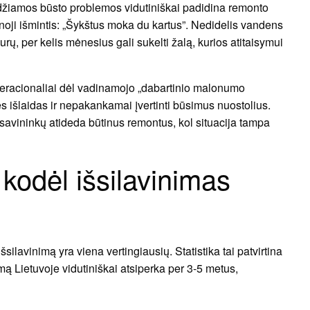
endžiamos būsto problemos vidutiniškai padidina remonto
 senoji išmintis: „Šykštus moka du kartus”. Nedidelis vandens
rų, per kelis mėnesius gali sukelti žalą, kurios atitaisymui
neracionaliai dėl vadinamojo „dabartinio malonumo
es išlaidas ir nepakankamai įvertinti būsimus nuostolius.
avininkų atideda būtinus remontus, kol situacija tampa
: kodėl išsilavinimas
išsilavinimą yra viena vertingiausių. Statistika tai patvirtina
limą Lietuvoje vidutiniškai atsiperka per 3-5 metus,