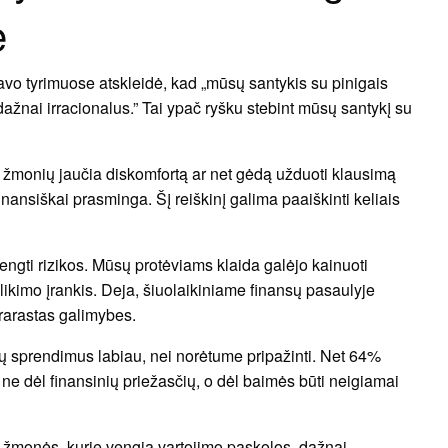
ė
vo tyrimuose atskleidė, kad „mūsų santykis su pinigais
 dažnai irracionalus.” Tai ypač ryšku stebint mūsų santykį su
 žmonių jaučia diskomfortą ar net gėdą užduoti klausimą
 finansiškai prasminga. Šį reiškinį galima paaiškinti keliais
ngti rizikos. Mūsų protėviams klaida galėjo kainuoti
ikimo įrankis. Deja, šiuolaikiniame finansų pasaulyje
prarastas galimybes.
sprendimus labiau, nei norėtume pripažinti. Net 64%
 ne dėl finansinių priežasčių, o dėl baimės būti neigiamai
s žmonės, kurie vengia vartojimo paskolos, dažnai