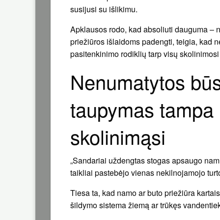
susijusi su išlikimu.
Apklausos rodo, kad absoliuti dauguma – 
priežiūros išlaidoms padengti, teigia, kad 
pasitenkinimo rodiklių tarp visų skolinimosi 
Nenumatytos būs
taupymas tampa 
skolinimąsi
„Sandariai uždengtas stogas apsaugo namus,
taikliai pastebėjo vienas nekilnojamojo tu
Tiesa ta, kad namo ar buto priežiūra kartai
šildymo sistema žiemą ar trūkęs vandentieki