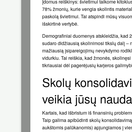
Įdomus reiškinys: švietimui taikome kitokiu
78% žmonių, kurie vengia skolintis material
paskolą švietimui. Tai atspindi mūsų visuome
išskirtinė vertybė.
Demografiniai duomenys atskleidžia, kad 2
sudaro didžiausią skolinimosi tikslų dalį – 
mažiausią įsipareigojimų nevykdymo rodikl
vidurkiu. Tai reiškia, kad žmonės, skolinęs
tikriausiai dėl pagerėjusių karjeros galimyb
Skolų konsolidav
veikia jūsų nauda
Kartais, kad išbristum iš finansinių proble
Taip galima apibūdinti skolų konsolidavimą 
aukštomis palūkanomis) apjungiamos į vi