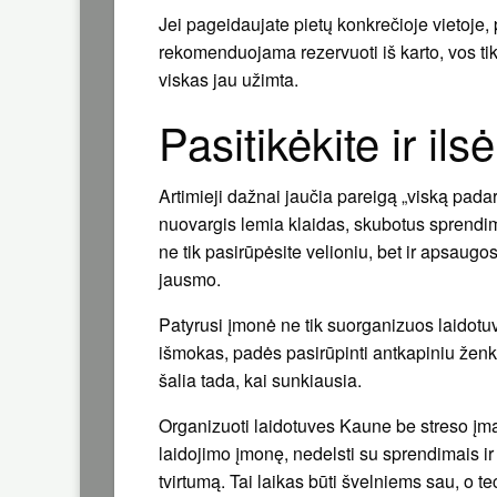
Jei pageidaujate pietų konkrečioje vietoje,
rekomenduojama rezervuoti iš karto, vos tik
viskas jau užimta.
Pasitikėkite ir ils
Artimieji dažnai jaučia pareigą „viską padar
nuovargis lemia klaidas, skubotus sprendimu
ne tik pasirūpėsite velioniu, bet ir apsaugos
jausmo.
Patyrusi įmonė ne tik suorganizuos laidotu
išmokas, padės pasirūpinti antkapiniu ženkl
šalia tada, kai sunkiausia.
Organizuoti laidotuves Kaune be streso įmano
laidojimo įmonę, nedelsti su sprendimais ir n
tvirtumą. Tai laikas būti švelniems sau, o te