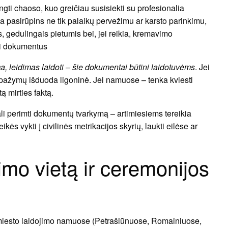
gti chaoso, kuo greičiau susisiekti su profesionalia
 pasirūpins ne tik palaikų pervežimu ar karsto parinkimu,
, gedulingais pietumis bei, jei reikia, kremavimo
ti dokumentus
ma, leidimas laidoti – šie dokumentai būtini laidotuvėms
. Jei
pažymų išduoda ligoninė. Jei namuose – tenka kviesti
ą mirties faktą.
li perimti dokumentų tvarkymą – artimiesiems tereikia
ikės vykti į civilinės metrikacijos skyrių, laukti eilėse ar
jimo vietą ir ceremonijos
 miesto laidojimo namuose (Petrašiūnuose, Romainiuose,