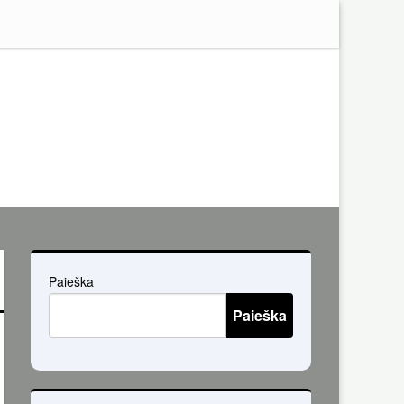
Paieška
Paieška