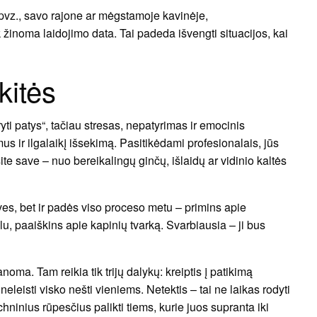
 pvz., savo rajone ar mėgstamoje kavinėje,
 žinoma laidojimo data. Tai padeda išvengti situacijos, kai
ėkitės
yti patys“, tačiau stresas, nepatyrimas ir emocinis
s ir ilgalaikį išsekimą. Pasitikėdami profesionalais, jūs
ite save – nuo bereikalingų ginčų, išlaidų ar vidinio kaltės
ves, bet ir padės viso proceso metu – primins apie
u, paaiškins apie kapinių tvarką. Svarbiausia – ji bus
ma. Tam reikia tik trijų dalykų: kreiptis į patikimą
eleisti visko nešti vieniems. Netektis – tai ne laikas rodyti
chninius rūpesčius palikti tiems, kurie juos supranta iki