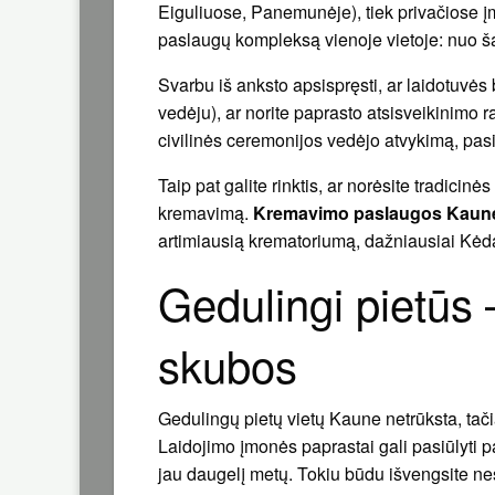
Eiguliuose, Panemunėje), tiek privačiose įm
paslaugų kompleksą vienoje vietoje: nuo ša
Svarbu iš anksto apsispręsti, ar laidotuvės
vedėju), ar norite paprasto atsisveikinimo 
civilinės ceremonijos vedėjo atvykimą, pasi
Taip pat galite rinktis, ar norėsite tradicinė
kremavimą.
Kremavimo paslaugos Kaun
artimiausią krematoriumą, dažniausiai Kėda
Gedulingi pietūs 
skubos
Gedulingų pietų vietų Kaune netrūksta, tač
Laidojimo įmonės paprastai gali pasiūlyti p
jau daugelį metų. Tokiu būdu išvengsite n