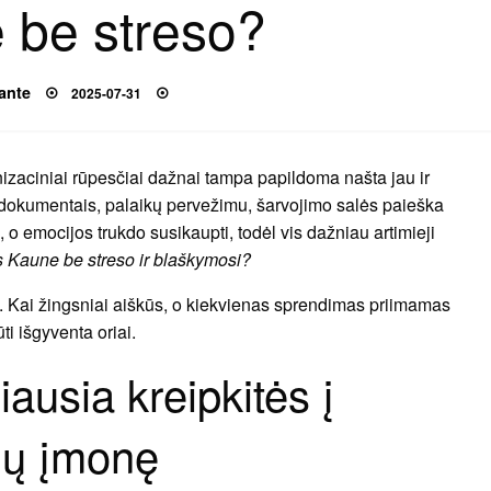
 be streso?
Posted
ante
2025-07-31
on
nizaciniai rūpesčiai dažnai tampa papildoma našta jau ir
is dokumentais, palaikų pervežimu, šarvojimo salės paieška
 o emocijos trukdo susikaupti, todėl vis dažniau artimieji
s Kaune be streso ir blaškymosi?
. Kai žingsniai aiškūs, o kiekvienas sprendimas priimamas
ūti išgyventa oriai.
ausia kreipkitės į
gų įmonę