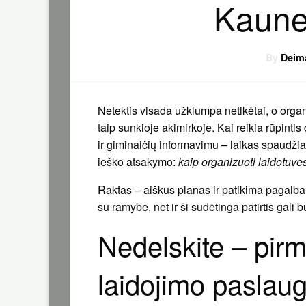
Kaune
By
Deim
Netektis visada užklumpa netikėtai, o orga
taip sunkioje akimirkoje. Kai reikia rūpint
ir giminaičių informavimu – laikas spaudžia,
ieško atsakymo:
kaip organizuoti laidotuve
Raktas – aiškus planas ir patikima pagalba
su ramybe, net ir ši sudėtinga patirtis gali b
Nedelskite – pirmi
laidojimo paslau