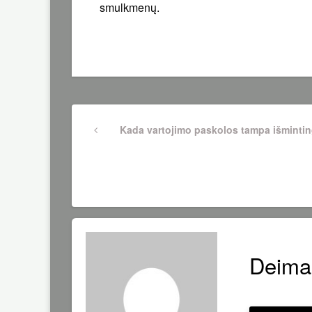
smulkmenų.
Navigacija
Previous
Kada vartojimo paskolos tampa išminti
Post
tarp
įrašų
Deima