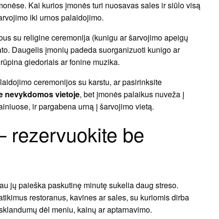
onėse. Kai kurios įmonės turi nuosavas sales ir siūlo visą
rvojimo iki urnos palaidojimo.
 bus su religine ceremonija (kunigu ar šarvojimo apeigų
rato. Daugelis įmonių padeda suorganizuoti kunigo ar
rūpina giedoriais ar fonine muzika.
s laidojimo ceremonijos su karstu, ar pasirinksite
e nevykdomos
vietoje
, bet įmonės palaikus nuveža į
iniuose, ir pargabena urną į šarvojimo vietą.
– rezervuokite be
iau jų paieška paskutinę minutę sukelia daug streso.
atikimus restoranus, kavines ar sales, su kuriomis dirba
esklandumų dėl meniu, kainų ar aptarnavimo.