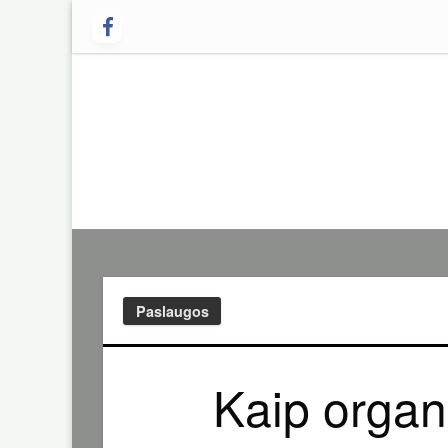
Skip
to
content
Paslaugos
Kaip organ