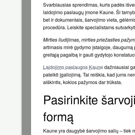
Svarbiausias sprendimas, kuris padės išven
laidojimo paslaugų įmone Kaune. Ši tarnyba
bet ir dokumentais, šarvojimo vieta, gėlėmis
procedūra. Leiskite specialistams sutvarky
Mirties liudijimas, mirties priežasties pažy
artimasis mirė gydymo įstaigoje, daugumą 
greitąją pagalbą ir gauti gydytojo konstatuot
Laidojimo paslaugos Kaune
dažniausiai ga
pateikti įgaliojimą. Tai reiškia, kad jums nere
aiškintis, kokios pažymos dar trūksta.
Pasirinkite šarvo
formą
Kaune yra daugybė šarvojimo salių – tiek