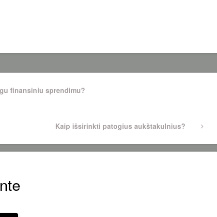
ngu finansiniu sprendimu?
Next
Kaip išsirinkti patogius aukštakulnius?
Post
nte