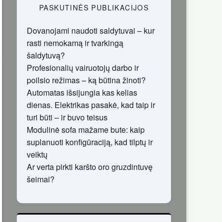
PASKUTINĖS PUBLIKACIJOS
Dovanojami naudoti saldytuvai – kur
rasti nemokamą ir tvarkingą
šaldytuvą?
Profesionalių vairuotojų darbo ir
poilsio režimas – ką būtina žinoti?
Automatas išsijungia kas kelias
dienas. Elektrikas pasakė, kad taip ir
turi būti – ir buvo teisus
Modulinė sofa mažame bute: kaip
suplanuoti konfigūraciją, kad tilptų ir
veiktų
Ar verta pirkti karšto oro gruzdintuvę
šeimai?