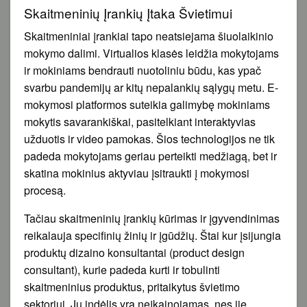
Skaitmeninių Įrankių Įtaka Švietimui
Skaitmeniniai įrankiai tapo neatsiejama šiuolaikinio
mokymo dalimi. Virtualios klasės leidžia mokytojams
ir mokiniams bendrauti nuotoliniu būdu, kas ypač
svarbu pandemijų ar kitų nepalankių sąlygų metu. E-
mokymosi platformos suteikia galimybę mokiniams
mokytis savarankiškai, pasitelkiant interaktyvias
užduotis ir video pamokas. Šios technologijos ne tik
padeda mokytojams geriau perteikti medžiagą, bet ir
skatina mokinius aktyviau įsitraukti į mokymosi
procesą.
Tačiau skaitmeninių įrankių kūrimas ir įgyvendinimas
reikalauja specifinių žinių ir įgūdžių. Štai kur įsijungia
produktų dizaino konsultantai (product design
consultant), kurie padeda kurti ir tobulinti
skaitmeninius produktus, pritaikytus švietimo
sektoriui. Jų indėlis yra neįkainojamas, nes jie