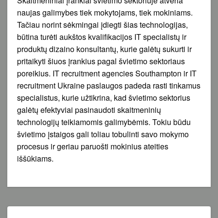
Skaitmeniniai įrankiai švietimo sektoriuje atveria
naujas galimybes tiek mokytojams, tiek mokiniams.
Tačiau norint sėkmingai įdiegti šias technologijas,
būtina turėti aukštos kvalifikacijos IT specialistų ir
produktų dizaino konsultantų, kurie galėtų sukurti ir
pritaikyti šiuos įrankius pagal švietimo sektoriaus
poreikius. IT recruitment agencies Southampton ir IT
recruitment Ukraine paslaugos padeda rasti tinkamus
specialistus, kurie užtikrina, kad švietimo sektorius
galėtų efektyviai pasinaudoti skaitmeninių
technologijų teikiamomis galimybėmis. Tokiu būdu
švietimo įstaigos gali toliau tobulinti savo mokymo
procesus ir geriau paruošti mokinius ateities
iššūkiams.
Navigacija