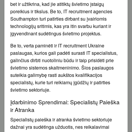
bet ir užtikrina, kad jie atitiktų švietimo įstaigų
poreikius ir tikslus. Be to, IT recruitment agencies
Southampton turi patirties dirbant su įvairiomis
technologijų sritimis, kas yra itin svarbu kuriant ir
įgyvendinant sudėtingus švietimo projektus.
Be to, verta paminėti ir IT recruitment Ukraine
paslaugas, kurios gali padėti surasti IT specialistus,
galinčius dirbti nuotoliniu būdu ir taip prisidėti prie
švietimo sistemos skaitmeninimo. Šios paslaugos
suteikia galimybę rasti aukštos kvalifikacijos
specialistų, kurie turi reikiamų įgūdžių ir patirties
švietimo sektoriuje.
Įdarbinimo Sprendimai: Specialistų Paieška
ir Atranka
Specialistų paieška ir atranka švietimo sektoriuje
dažnai yra sudėtinga užduotis, nes reikalavimai