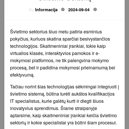
Posted
By
Informacija
2024-09-04
on
Švietimo sektorius šiuo metu patiria esminius
pokyčius, kuriuos skatina sparčiai besivystančios
technologijos. Skaitmeniniai įrankiai, tokie kaip
virtualios klasės, interaktyvios pamokos ir e-
mokymosi platformos, ne tik palengvina mokymo
procesą, bet ir padidina mokymosi prieinamumą bei
efektyvumą.
Tačiau norint šias technologijas sėkmingai integruoti į
švietimo sistemą, būtina turėti aukštos kvalifikacijos
IT specialistus, kurie galėtų kurti ir diegti šiuos
inovatyvius sprendimus. Šiame straipsnyje
aptarsime, kaip skaitmeniniai įrankiai keičia švietimo
sektorių ir kokie specialistai yra būtini šiam procesui.