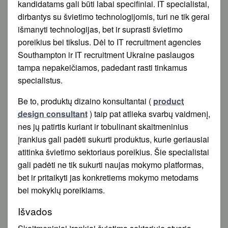
kandidatams gali būti labai specifiniai. IT specialistai,
dirbantys su švietimo technologijomis, turi ne tik gerai
išmanyti technologijas, bet ir suprasti švietimo
poreikius bei tikslus. Dėl to IT recruitment agencies
Southampton ir IT recruitment Ukraine paslaugos
tampa nepakeičiamos, padedant rasti tinkamus
specialistus.
Be to, produktų dizaino konsultantai (
product
design consultant
) taip pat atlieka svarbų vaidmenį,
nes jų patirtis kuriant ir tobulinant skaitmeninius
įrankius gali padėti sukurti produktus, kurie geriausiai
atitinka švietimo sektoriaus poreikius. Šie specialistai
gali padėti ne tik sukurti naujas mokymo platformas,
bet ir pritaikyti jas konkretiems mokymo metodams
bei mokyklų poreikiams.
Išvados