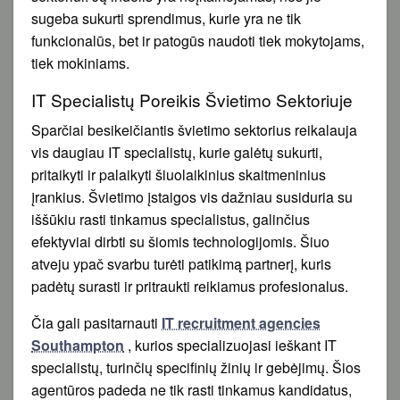
sugeba sukurti sprendimus, kurie yra ne tik
funkcionalūs, bet ir patogūs naudoti tiek mokytojams,
tiek mokiniams.
IT Specialistų Poreikis Švietimo Sektoriuje
Sparčiai besikeičiantis švietimo sektorius reikalauja
vis daugiau IT specialistų, kurie galėtų sukurti,
pritaikyti ir palaikyti šiuolaikinius skaitmeninius
įrankius. Švietimo įstaigos vis dažniau susiduria su
iššūkiu rasti tinkamus specialistus, galinčius
efektyviai dirbti su šiomis technologijomis. Šiuo
atveju ypač svarbu turėti patikimą partnerį, kuris
padėtų surasti ir pritraukti reikiamus profesionalus.
Čia gali pasitarnauti
IT recruitment agencies
Southampton
, kurios specializuojasi ieškant IT
specialistų, turinčių specifinių žinių ir gebėjimų. Šios
agentūros padeda ne tik rasti tinkamus kandidatus,