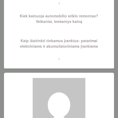
tarp
Previous
Post
įrašų
Kiek kainuoja automobilio stiklo remontas?
Veiksniai, lemiantys kainą
Next
Kaip išsirinkti tinkamus įrankius: patarimai
Post
elektriniams ir akumuliatoriniams įrankiams