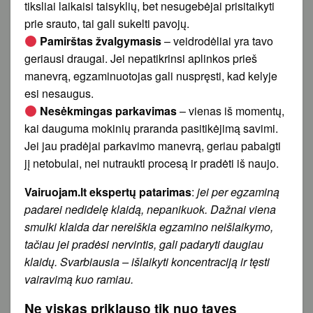
tiksliai laikaisi taisyklių, bet nesugebėjai prisitaikyti
prie srauto, tai gali sukelti pavojų.
Pamirštas žvalgymasis
– veidrodėliai yra tavo
geriausi draugai. Jei nepatikrinsi aplinkos prieš
manevrą, egzaminuotojas gali nuspręsti, kad kelyje
esi nesaugus.
Nesėkmingas parkavimas
– vienas iš momentų,
kai dauguma mokinių praranda pasitikėjimą savimi.
Jei jau pradėjai parkavimo manevrą, geriau pabaigti
jį netobulai, nei nutraukti procesą ir pradėti iš naujo.
Vairuojam.lt ekspertų patarimas
:
jei per egzaminą
padarei nedidelę klaidą, nepanikuok. Dažnai viena
smulki klaida dar nereiškia egzamino neišlaikymo,
tačiau jei pradėsi nervintis, gali padaryti daugiau
klaidų. Svarbiausia – išlaikyti koncentraciją ir tęsti
vairavimą kuo ramiau.
Ne viskas priklauso tik nuo tavęs