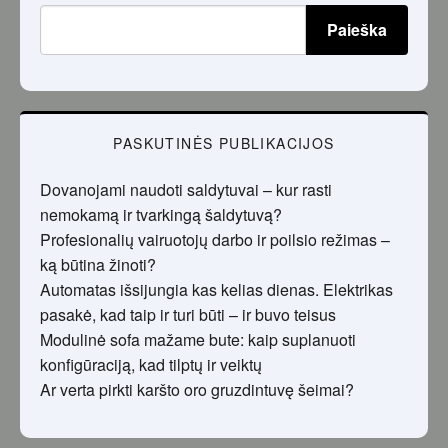
Paieška
PASKUTINĖS PUBLIKACIJOS
Dovanojami naudoti saldytuvai – kur rasti
nemokamą ir tvarkingą šaldytuvą?
Profesionalių vairuotojų darbo ir poilsio režimas –
ką būtina žinoti?
Automatas išsijungia kas kelias dienas. Elektrikas
pasakė, kad taip ir turi būti – ir buvo teisus
Modulinė sofa mažame bute: kaip suplanuoti
konfigūraciją, kad tilptų ir veiktų
Ar verta pirkti karšto oro gruzdintuvę šeimai?