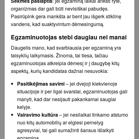
Sėkmės paslaptis
: jei egzaminą laikai anksti ryte,
organizmas dar gali būti nevisiškai pabudęs.
Pasirūpink gera mankšta ar bent jau išgerk stiklinę
vandens, kad suaktyvintum dėmesingumą.
Egzaminuotojas stebi daugiau nei manai
Daugelis mano, kad svarbiausia per egzaminą yra
taisyklių laikymasis. Žinoma, tai tiesa, tačiau
egzaminuotojas atkreipia dėmesį ir į daugybę kitų
aspektų, kurių kandidatas dažnai nesuvokia:
Pasitikėjimas savimi
– jei dvejoji kiekvienoje
situacijoje ir per ilgai svarstai, egzaminuotojas gali
manyti, kad dar nesijauti pakankamai saugiai
kelyje.
Vairavimo kultūra
– jei nesilaikai tinkamo atstumo
nuo kitų automobilių ar elgiesi pernelyg
agresyviai, tai gali sumažinti šansus išlaikyti
egzaminą.