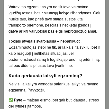
Vairavimo egzaminas yra ne tik tavo vairavimo
įgūdžių testas, bet ir situacijų kelyje išbandymas. Gali
nutikti taip, kad prieš tave staiga sustos kita
transporto priemonė, pėsčiasis netikėtai įžengs į
gatvę ar kiti vairuotojai pasielgs neprognozuojamai.
Tokiais atvejais svarbiausia – nepanikuoti.
Egzaminuotojas stebi ne tik, ar laikaisi taisyklių, bet ir
kaip reaguoji į netikėtas situacijas. Jei
pademonstruosi ramų ir logišką sprendimų priėmimą,
tai bus didelis pliusas tavo įvertinime.
Kada geriausia laikyti egzaminą?
Ne visi laikai yra vienodai palankūs laikyti vairavimo
egzaminą. Pavyzdžiui:
Ryte
– mažiau eismo, bet gali būti daugiau streso
dėl rytinės įtampos.