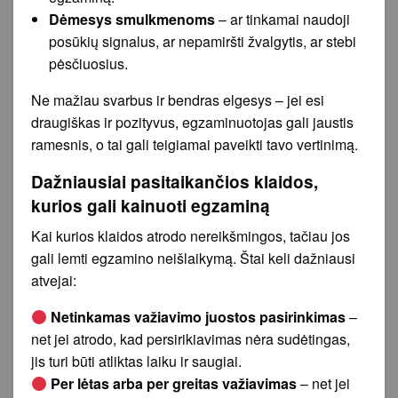
Dėmesys smulkmenoms
– ar tinkamai naudoji
posūkių signalus, ar nepamiršti žvalgytis, ar stebi
pėsčiuosius.
Ne mažiau svarbus ir bendras elgesys – jei esi
draugiškas ir pozityvus, egzaminuotojas gali jaustis
ramesnis, o tai gali teigiamai paveikti tavo vertinimą.
Dažniausiai pasitaikančios klaidos,
kurios gali kainuoti egzaminą
Kai kurios klaidos atrodo nereikšmingos, tačiau jos
gali lemti egzamino neišlaikymą. Štai keli dažniausi
atvejai:
Netinkamas važiavimo juostos pasirinkimas
–
net jei atrodo, kad persirikiavimas nėra sudėtingas,
jis turi būti atliktas laiku ir saugiai.
Per lėtas arba per greitas važiavimas
– net jei