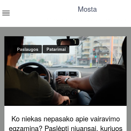
Skip
Mosta
to
content
Moksliniai tyrimai, statistika, straipsniai
Paslaugos
Patarimai
Ko niekas nepasako apie vairavimo
egzaminą? Paslėpti niuansai, kuriuos