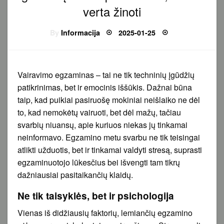
verta žinoti
Posted
By
Informacija
2025-01-25
on
Vairavimo egzaminas – tai ne tik techninių įgūdžių
patikrinimas, bet ir emocinis iššūkis. Dažnai būna
taip, kad puikiai pasiruošę mokiniai neišlaiko ne dėl
to, kad nemokėtų vairuoti, bet dėl mažų, tačiau
svarbių niuansų, apie kuriuos niekas jų tinkamai
neinformavo. Egzamino metu svarbu ne tik teisingai
atlikti užduotis, bet ir tinkamai valdyti stresą, suprasti
egzaminuotojo lūkesčius bei išvengti tam tikrų
dažniausiai pasitaikančių klaidų.
Ne tik taisyklės, bet ir psichologija
Vienas iš didžiausių faktorių, lemiančių egzamino