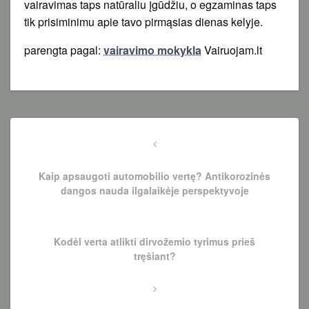
vairavimas taps natūraliu įgūdžiu, o egzaminas taps
tik prisiminimu apie tavo pirmąsias dienas kelyje.
parengta pagal:
vairavimo mokykla
Vairuojam.lt
Navigacija
tarp
Previous
Post
įrašų
Kaip apsaugoti automobilio vertę? Antikorozinės
dangos nauda ilgalaikėje perspektyvoje
Next
Kodėl verta atlikti dirvožemio tyrimus prieš
Post
tręšiant?