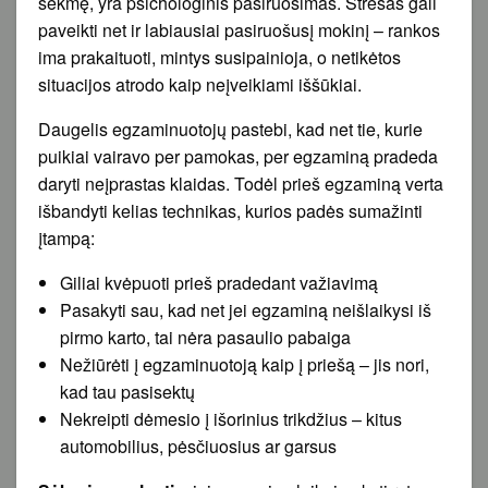
sėkmę, yra psichologinis pasiruošimas. Stresas gali
paveikti net ir labiausiai pasiruošusį mokinį – rankos
ima prakaituoti, mintys susipainioja, o netikėtos
situacijos atrodo kaip neįveikiami iššūkiai.
Daugelis egzaminuotojų pastebi, kad net tie, kurie
puikiai vairavo per pamokas, per egzaminą pradeda
daryti neįprastas klaidas. Todėl prieš egzaminą verta
išbandyti kelias technikas, kurios padės sumažinti
įtampą:
Giliai kvėpuoti prieš pradedant važiavimą
Pasakyti sau, kad net jei egzaminą neišlaikysi iš
pirmo karto, tai nėra pasaulio pabaiga
Nežiūrėti į egzaminuotoją kaip į priešą – jis nori,
kad tau pasisektų
Nekreipti dėmesio į išorinius trikdžius – kitus
automobilius, pėsčiuosius ar garsus