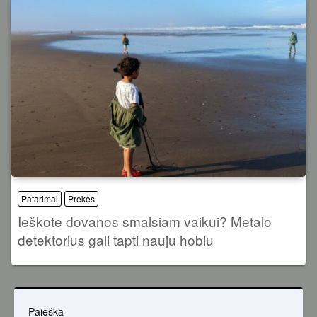
Patarimai
Prekės
Ieškote dovanos smalsiam vaikui? Metalo
detektorius gali tapti nauju hobiu
Paieška