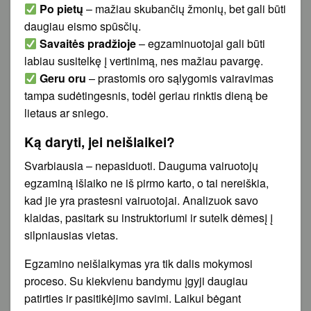
Po pietų
– mažiau skubančių žmonių, bet gali būti
daugiau eismo spūsčių.
Savaitės pradžioje
– egzaminuotojai gali būti
labiau susitelkę į vertinimą, nes mažiau pavargę.
Geru oru
– prastomis oro sąlygomis vairavimas
tampa sudėtingesnis, todėl geriau rinktis dieną be
lietaus ar sniego.
Ką daryti, jei neišlaikei?
Svarbiausia – nepasiduoti. Dauguma vairuotojų
egzaminą išlaiko ne iš pirmo karto, o tai nereiškia,
kad jie yra prastesni vairuotojai. Analizuok savo
klaidas, pasitark su instruktoriumi ir sutelk dėmesį į
silpniausias vietas.
Egzamino neišlaikymas yra tik dalis mokymosi
proceso. Su kiekvienu bandymu įgyji daugiau
patirties ir pasitikėjimo savimi. Laikui bėgant