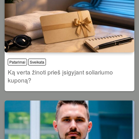
Patarimai
Sveikata
Ką verta žinoti prieš įsigyjant soliariumo
kuponą?