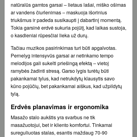
natūralūs gamtos garsai – lietaus lašai, miško ošimas
ar vandens čiurlenimas – maskuoja išorinius
triukšmus ir padeda susikaupti į dabartinį momentą.
Tokia garsinė erdvė sukuria pojūtį, kad laikas sustoja,
o kasdieniai rūpesčiai lieka už durų.
Tačiau muzikos pasirinkimas turi būti apgalvotas.
Pernelyg intensyvūs garsai ar netinkamo tempo
melodijos gali sukelti priešingą efektą – vietoj
ramybės žadinti stresą. Garso lygis turėtų būti
pakankamai tylus, kad netrukdytų klausytis savo
kūno pojūčių, bet pakankamai aiškus, kad užpildytų
tylą.
Erdvės planavimas ir ergonomika
Masažo stalo aukštis yra svarbus ne tik
masažuotojui, bet ir kliento komfortui. Tinkamai
sureguliuotas stalas, esantis maždaug 70-90