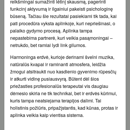
reikšmingai sumažinti lėtinį skausmą, pagerinti
funkcinį aktyvumą ir ilgainiui pakeisti psichologinę
būseną. Tačiau šie rezultatai pasiekiami tik tada, kai
pati procedūra vyksta aplinkoje, kuri nepriešinasi, o
palaiko gydymo procesą. Aplinka tampa
nepastebima partnerė, kuri veikia pasąmoningai –
netrukdo, bet ramiai lydi link gilumos.
Harmoninga erdvė, kurioje derinami švelni muzika,
natūralūs kvapai ir raminanti atmosfera, leidžia
žmogui atsitraukti nuo kasdienio gyvenimo rūpesčių
ir atkurti vidinę pusiausvyrą. Būtent dėl šios
priežasties profesionalūs terapeutai vis daugiau
dėmesio skiria ne tik technikai, bet ir erdvės kūrimui,
kuris tampa neatsiejama terapijos dalimi. Tai
holistinis požiūris, pripažįstantis, kad kūnas, protas ir
aplinka veikia kaip vientisa sistema.