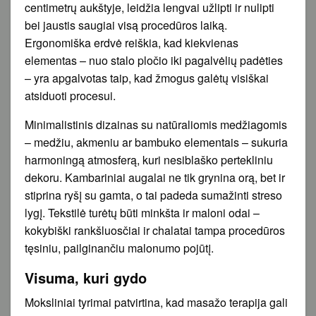
centimetrų aukštyje, leidžia lengvai užlipti ir nulipti
bei jaustis saugiai visą procedūros laiką.
Ergonomiška erdvė reiškia, kad kiekvienas
elementas – nuo stalo pločio iki pagalvėlių padėties
– yra apgalvotas taip, kad žmogus galėtų visiškai
atsiduoti procesui.
Minimalistinis dizainas su natūraliomis medžiagomis
– medžiu, akmeniu ar bambuko elementais – sukuria
harmoningą atmosferą, kuri nesiblaško pertekliniu
dekoru. Kambariniai augalai ne tik grynina orą, bet ir
stiprina ryšį su gamta, o tai padeda sumažinti streso
lygį. Tekstilė turėtų būti minkšta ir maloni odai –
kokybiški rankšluosčiai ir chalatai tampa procedūros
tęsiniu, pailginančiu malonumo pojūtį.
Visuma, kuri gydo
Moksliniai tyrimai patvirtina, kad masažo terapija gali