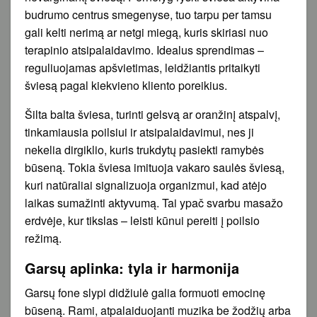
budrumo centrus smegenyse, tuo tarpu per tamsu
gali kelti nerimą ar netgi miegą, kuris skiriasi nuo
terapinio atsipalaidavimo. Idealus sprendimas –
reguliuojamas apšvietimas, leidžiantis pritaikyti
šviesą pagal kiekvieno kliento poreikius.
Šilta balta šviesa, turinti gelsvą ar oranžinį atspalvį,
tinkamiausia poilsiui ir atsipalaidavimui, nes ji
nekelia dirgiklio, kuris trukdytų pasiekti ramybės
būseną. Tokia šviesa imituoja vakaro saulės šviesą,
kuri natūraliai signalizuoja organizmui, kad atėjo
laikas sumažinti aktyvumą. Tai ypač svarbu masažo
erdvėje, kur tikslas – leisti kūnui pereiti į poilsio
režimą.
Garsų aplinka: tyla ir harmonija
Garsų fone slypi didžiulė galia formuoti emocinę
būseną. Rami, atpalaiduojanti muzika be žodžių arba