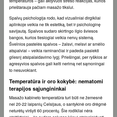
temperatūros – gali aktyvuoti streso reakcijas, kurios
prieštarauja pačiam masažo tikslui.
Spalvų psichologija rodo, kad vizualiniai dirgikliai
aplinkoje veikia ne tik estetiką, bet ir psichologinę
savijautą. Spalvos sudaro skirtingo ilgio šviesos
bangos, kurios tiesiogiai veikia nervų sistemą.
Švelnios pastelės spalvos – žalsvi, melsvi ar smėlio
atspalviai – veikia raminančiai ir padeda pasiekti
gilesnį atsipalaidavimo lygį. Priešingai, per ryškios ar
agresyvios spalvos gali kelti nerimą net sąmoningai
to nesuvokiant.
Temperatūra ir oro kokybė: nematomi
terapijos sąjungininkai
Masažo kabineto temperatūra turi būti ne žemesnė
nei 20-22 laipsnių Celsijaus, o santykinė oro drėgmė
neturėtų viršyti 60 procentų. Šie rodikliai nėra