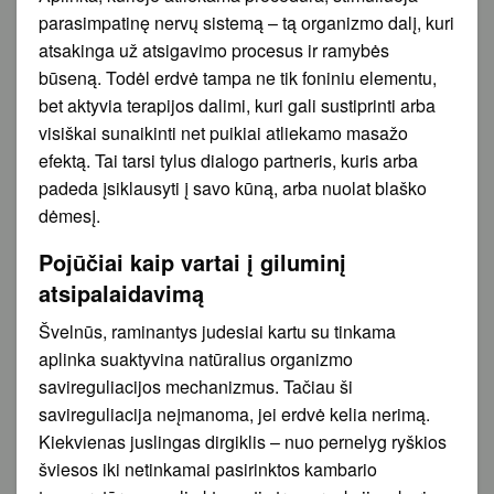
parasimpatinę nervų sistemą – tą organizmo dalį, kuri
atsakinga už atsigavimo procesus ir ramybės
būseną. Todėl erdvė tampa ne tik foniniu elementu,
bet aktyvia terapijos dalimi, kuri gali sustiprinti arba
visiškai sunaikinti net puikiai atliekamo masažo
efektą. Tai tarsi tylus dialogo partneris, kuris arba
padeda įsiklausyti į savo kūną, arba nuolat blaško
dėmesį.
Pojūčiai kaip vartai į giluminį
atsipalaidavimą
Švelnūs, raminantys judesiai kartu su tinkama
aplinka suaktyvina natūralius organizmo
savireguliacijos mechanizmus. Tačiau ši
savireguliacija neįmanoma, jei erdvė kelia nerimą.
Kiekvienas juslingas dirgiklis – nuo pernelyg ryškios
šviesos iki netinkamai pasirinktos kambario