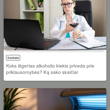
Sveikata
Koks išgertas alkoholio kiekis priveda prie
priklausomybės? Ką sako skaičiai