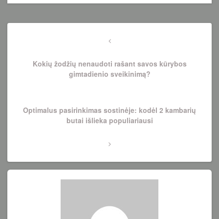
Navigacija
tarp
Previous
Post
įrašų
Kokių žodžių nenaudoti rašant savos kūrybos
gimtadienio sveikinimą?
Next
Optimalus pasirinkimas sostinėje: kodėl 2 kambarių
Post
butai išlieka populiariausi