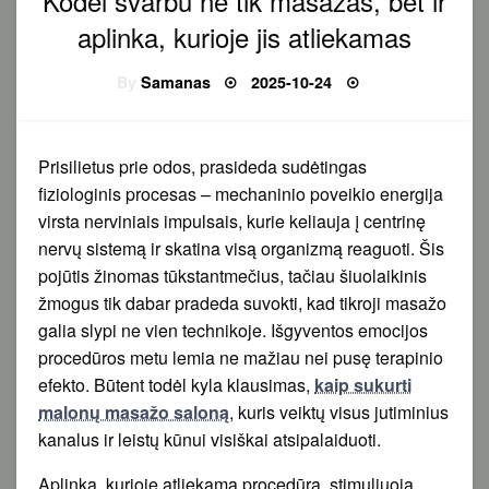
Kodėl svarbu ne tik masažas, bet ir
aplinka, kurioje jis atliekamas
Posted
By
Samanas
2025-10-24
on
Prisilietus prie odos, prasideda sudėtingas
fiziologinis procesas – mechaninio poveikio energija
virsta nerviniais impulsais, kurie keliauja į centrinę
nervų sistemą ir skatina visą organizmą reaguoti. Šis
pojūtis žinomas tūkstantmečius, tačiau šiuolaikinis
žmogus tik dabar pradeda suvokti, kad tikroji masažo
galia slypi ne vien technikoje. Išgyventos emocijos
procedūros metu lemia ne mažiau nei pusę terapinio
efekto. Būtent todėl kyla klausimas,
kaip sukurti
malonų masažo saloną
, kuris veiktų visus jutiminius
kanalus ir leistų kūnui visiškai atsipalaiduoti.
Aplinka, kurioje atliekama procedūra, stimuliuoja