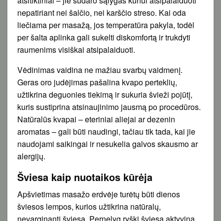
atsitiktiniai – jie sudaro sąlygas kūnui atsipalaiduoti
nepatiriant nei šalčio, nei karščio streso. Kai oda
liečiama per masažą, jos temperatūra pakyla, todėl
per šalta aplinka gali sukelti diskomfortą ir trukdyti
raumenims visiškai atsipalaiduoti.
Vėdinimas vaidina ne mažiau svarbų vaidmenį.
Geras oro judėjimas pašalina kvapo perteklių,
užtikrina deguonies tiekimą ir sukuria švieži pojūtį,
kuris sustiprina atsinaujinimo jausmą po procedūros.
Natūralūs kvapai – eteriniai aliejai ar dezenin
aromatas – gali būti naudingi, tačiau tik tada, kai jie
naudojami saikingai ir nesukelia galvos skausmo ar
alergijų.
Šviesa kaip nuotaikos kūrėja
Apšvietimas masažo erdvėje turėtų būti dienos
šviesos lempos, kurios užtikrina natūralų,
nevarginantį šviesą. Pernelyg ryški šviesa aktyvina