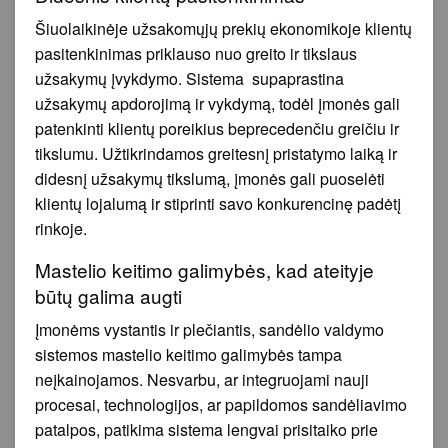
Šiuolaikinėje užsakomųjų prekių ekonomikoje klientų
pasitenkinimas priklauso nuo greito ir tikslaus
užsakymų įvykdymo. Sistema supaprastina
užsakymų apdorojimą ir vykdymą, todėl įmonės gali
patenkinti klientų poreikius beprecedenčiu greičiu ir
tikslumu. Užtikrindamos greitesnį pristatymo laiką ir
didesnį užsakymų tikslumą, įmonės gali puoselėti
klientų lojalumą ir stiprinti savo konkurencinę padėtį
rinkoje.
Mastelio keitimo galimybės, kad ateityje
būtų galima augti
Įmonėms vystantis ir plečiantis, sandėlio valdymo
sistemos mastelio keitimo galimybės tampa
neįkainojamos. Nesvarbu, ar integruojami nauji
procesai, technologijos, ar papildomos sandėliavimo
patalpos, patikima sistema lengvai prisitaiko prie