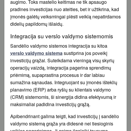
augimo. Toks mastelio keitimas ne tik apsaugo
pradines investicijas nuo ateities, bet ir užtikrina, kad
įmonės galėtų veiksmingai plėsti veiklą nepatirdamos
didelių papildomų išlaidų.
Integracija su verslo valdymo sistemomis
Sandėlio valdymo sistemos integracija su kitoa
verslo valdymo sistema
sustiprina jos poveikį
investicijų grąžai. Suteikdama vieningą visų skyrių
operacijų vaizdą, integracija pagerina sprendimų
priėmimą, supaprastina procesus ir dar labiau
sumažina sąnaudas. Integruojant su įmonės išteklių
planavimo (ERP) arba ryšių su klientais valdymo
(CRM) sistemomis, ši sinergija didina efektyvumą ir
maksimaliai padidina investicijų grąžą.
Apibendrinant galima teigti, kad investicijų į sandėlio
valdymo sistemą grąža yra didesnė nei tiesioginis
veiklos pagerinimas. Ji apima ilgalaikį taupymą,