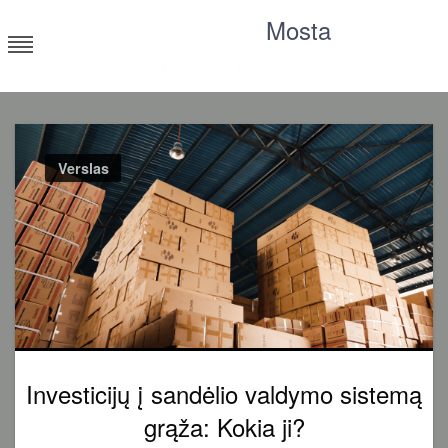
Skip
Mosta
to
content
Moksliniai tyrimai, statistika, straipsniai
Verslas
Investicijų į sandėlio valdymo sistemą
grąža: Kokia ji?