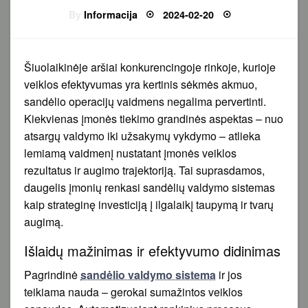
Posted
By
Informacija
2024-02-20
on
Šiuolaikinėje aršiai konkurencingoje rinkoje, kurioje
veiklos efektyvumas yra kertinis sėkmės akmuo,
sandėlio operacijų vaidmens negalima pervertinti.
Kiekvienas įmonės tiekimo grandinės aspektas – nuo
atsargų valdymo iki užsakymų vykdymo – atlieka
lemiamą vaidmenį nustatant įmonės veiklos
rezultatus ir augimo trajektoriją. Tai suprasdamos,
daugelis įmonių renkasi sandėlių valdymo sistemas
kaip strateginę investiciją į ilgalaikį taupymą ir tvarų
augimą.
Išlaidų mažinimas ir efektyvumo didinimas
Pagrindinė
sandėlio valdymo sistema
ir jos
teikiama nauda – gerokai sumažintos veiklos