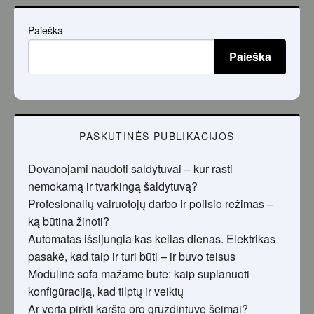
Paieška
Paieška
PASKUTINĖS PUBLIKACIJOS
Dovanojami naudoti saldytuvai – kur rasti
nemokamą ir tvarkingą šaldytuvą?
Profesionalių vairuotojų darbo ir poilsio režimas –
ką būtina žinoti?
Automatas išsijungia kas kelias dienas. Elektrikas
pasakė, kad taip ir turi būti – ir buvo teisus
Modulinė sofa mažame bute: kaip suplanuoti
konfigūraciją, kad tilptų ir veiktų
Ar verta pirkti karšto oro gruzdintuvę šeimai?