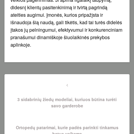
didesnį klientų pasitenkinimą ir tvirtą pagrindą
ateities augimui. Įmonės, kurios pripažįsta ir
išnaudoja šią naudą, gali tikėtis, kad tai turės didelės
įtakos jų pelningumui, efektyvumui ir konkurenciniam
pranašumui dinamiškoje šiuolaikinės prekybos
aplinkoje.
Navigacija
tarp
Previous
Post
įrašų
3 sidabrinių žiedų modeliai, kuriuos būtina turėti
savo garderobe
Next
Ortopedų patarimai, kurie padės parinkti tinkamus
Post
batus vaikams