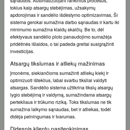
sąnaudos. Automatizuojant rankinius procesus,
tokius kaip atsargų stebėjimas, užsakymų
apdorojimas ir sandėlio išdėstymo optimizavimas, Ši
sistema gerokai sumažina darbo sąnaudas ir kartu iki
minimumo sumažina klaidų skaičių. Be to, dėl
efektyvaus sandėlio ploto panaudojimo sumažėja
pridėtinės išlaidos, o tai padeda greitai susigrąžinti
investicijas.
Atsargų tikslumas ir atliekų mažinimas
Įmonėms, siekiančioms sumažinti atliekų kiekį ir
optimizuoti išteklius, labai svarbu tiksliai valdyti
atsargas. Sandėlio sistema užtikrina tikslų atsargų
lygio stebėjimą ir valdymą, sumažindama atsargų
pertekliaus ir trūkumo riziką. Toks tikslumas ne tik
sumažina laikymo sąnaudas, bet ir atliekas, todėl
didėja pelningumas ir tvarumas.
Didesnis klientų pasitenkinimas